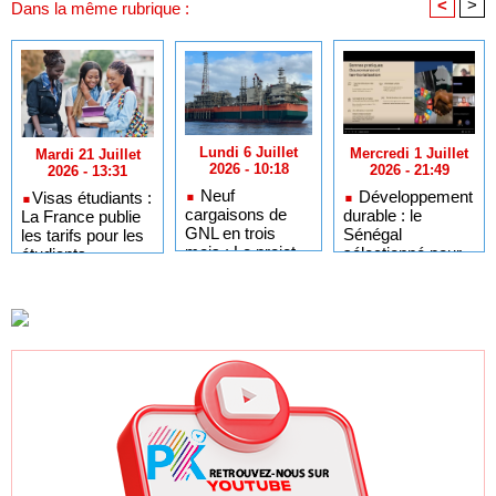
<
>
Dans la même rubrique :
Lundi 6 Juillet
Mercredi 1 Juillet
Mardi 21 Juillet
2026 - 10:18
2026 - 21:49
2026 - 13:31
Neuf
Développement
​Visas étudiants :
cargaisons de
durable : le
La France publie
GNL en trois
Sénégal
les tarifs pour les
mois : Le projet
sélectionné pour
étudiants
GTA en pleine
l'Africa Day à
sénégalais et
accélération
New York grâce à
autres candidats
après un premier
ses bonnes
africains
trimestre record
pratiques sur les
ODD