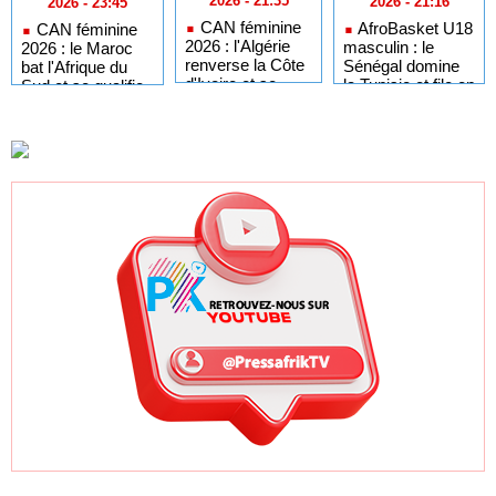
2026 - 21:35
2026 - 21:16
2026 - 23:45
CAN féminine
AfroBasket U18
CAN féminine
2026 : l'Algérie
masculin : le
2026 : le Maroc
renverse la Côte
Sénégal domine
bat l'Afrique du
d'Ivoire et se
la Tunisie et file en
Sud et se qualifie
qualifie pour les
quarts de finale
pour les demi-
demi-finales
finales