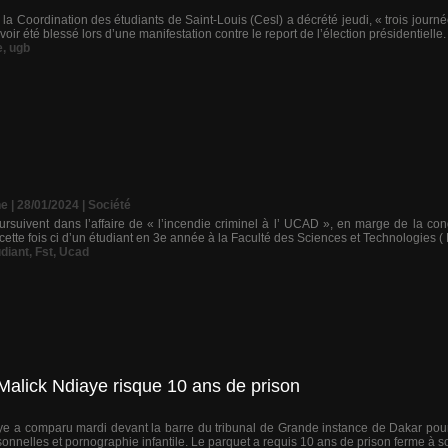
a Coordination des étudiants de Saint-Louis (Cesl) a décrété jeudi, « trois jour
ir été blessé lors d’une manifestation contre le report de l’élection présidentielle. 
e
,
ugb
ne
| 28/01/2024
|
Société
oursuivent dans l’affaire de « l’incendie criminel à l’ UCAD », en marge de la
 cette fois ci d’un étudiant en 3e année à la Faculté des Sciences et Technologies (
udiant
,
Fst
,
Ucad
 Malick Ndiaye risque 10 ans de prison
ye a comparu mardi devant la barre du tribunal de Grande instance de Dakar pour
sonnelles et pornographie infantile. Le parquet a requis 10 ans de prison ferme à so