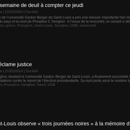
 semaine de deuil à compter ce jeudi
ne
| 22/02/2024
|
Société
de l’université Gaston Berger de Saint-Louis a pris une mesure importante hier mer
 du pays et la mort de Prospère C Senghor. A l’issue de la rencontre, le conseil a déc
ton
,
grève
,
Prospère
,
Saint-Louis
,
Senghor
,
UGB
,
université
éclame justice
ne
| 21/02/2024
|
Société
hor, étudiant à l’université Gaston Berger de Saint-Louis, a finalement succombé à 
tations contre le report de l’élection présidentielle. Sa mort porte ainsi le nombre à
mi
,
Prospère
,
Senghor
,
Touré
,
UGB
t-Louis observe « trois journées noires » à la mémoire 