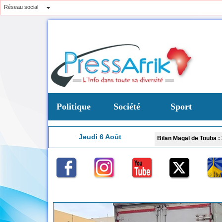
Réseau social
Politique
Société
Sport
Jeudi 6 Août
près du ministre de la Justice
Bilan Magal de Touba : 244 interpellations, 11
23:37
s