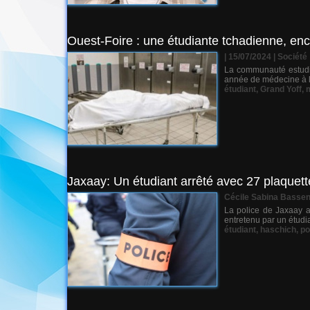
Ouest-Foire : une étudiante tchadienne, enc
| 15/07/2024
|
Société
La communauté estudia
année de médecine à l
étudiant
,
Grand Yoff
,
Jaxaay: Un étudiant arrêté avec 27 plaquet
Cécile Sabina Basse
La police de Jaxaay a
entretenu par un étudia
étudiant
,
haschich
,
po