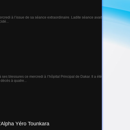
credi à l’issue de sa séance extraordinaire. Ladite séance avait
idé...
ses blessures ce mercredi à l’hôpital Principal de Dakar. Il a été
 décès à quatre...
d’Alpha Yéro Tounkara