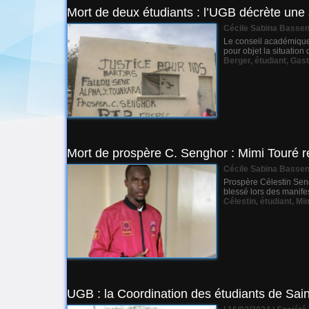
Mort de deux étudiants : l’UGB décrète une
Cécile Sabina Basse
Le conseil académique 
pour objet la situation
Berger
,
étudiant
,
Gas
Mort de prospère C. Senghor : Mimi Touré r
Cécile Sabina Basse
Prospère Célestin Seng
blessé lors des manifes
Célestin
,
étudiant
,
Mi
UGB : la Coordination des étudiants de Sain