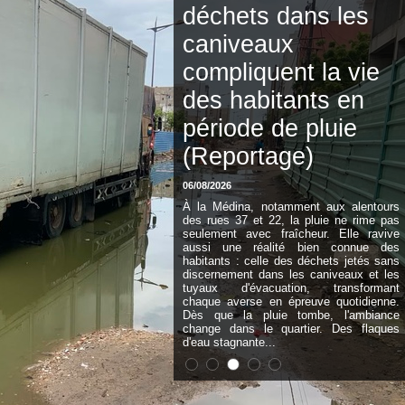
masculin : le
Sénégal domine le
Rwanda et réussit
son entrée en lice
06/08/2026
Le Sénégal a parfaitement lancé sa
campagne à l'AfroBasket U18 masculin
2026 en dominant largement le Rwanda
(78-38), ce jeudi, en Côte d'Ivoire. Pour
cette première sortie dans le groupe C,
les Sénégalais ont rapidement imposé
leur rythme grâce à une défense solide et
une attaque efficace. Maîtres de leur
sujet, ils ont progressivement creusé
l'écart avant de s'offrir un succès sans
appel....