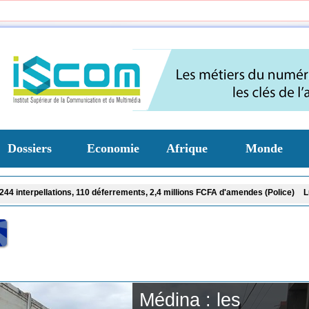
Dossiers
Economie
Afrique
Monde
0 déferrements, 2,4 millions FCFA d'amendes (Police)
Lutte contre l'exploitati
AfroBasket U18