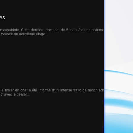
tes
ompatriote. Cette dernière enceinte de 5 mois était en sixième
t tombée du deuxième étage...
 limier en chef a été informé d'un intense trafic de haschisch
ct avec le dealer...