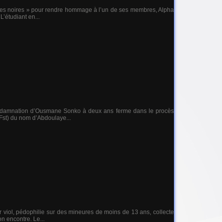
nées noires » pour rendre hommage à l’un de ses membres, Alpha
L’étudiant en...
 condamnation d’Ousmane Sonko à deux ans ferme dans le procès
 Fst) du nom d’Abdoulaye...
 viol, pédophilie sur des mineures de moins de 13 ans, collecte
n encontre. Le...