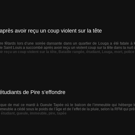
après avoir reçu un coup violent sur la tête
re fêtards lors d’une soirée dansante dans un quartier de Louga a été fatale à 
 Saint Louis a succombé après avoir reçu un violent coup sur la tête dans la nuit 
ir reçu un coup violent sur la tête
,
Bataille rangée
,
étudiant
,
Louga
,
mort
,
police
tudiants de Pire s’effondre
r que de mal ce mardi à Gueule Tapée où le balcon de l’immeuble qui héberge le
euble a cédé sous le poids de l’âge et de l’effet de la pluie, selon la RFM qui préci
,
étudiant
,
gueule
,
immeuble
,
pire
,
tapée