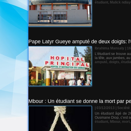
étudiant
,
Malick ndiay
Pape Latyr Gueye amputé de deux doigts: l'é
Ibrahima Mansaly
| 1
L'étudiant se trouve au
la tête, aux jambes, a
amputé
,
doigts
,
étudi
Mbour : Un étudiant se donne la mort par p
| 03/12/2013
|
Société
Un étudiant âgé de 2
Ousmane Diop, c’est so
étudiant
,
Mbour
,
mort