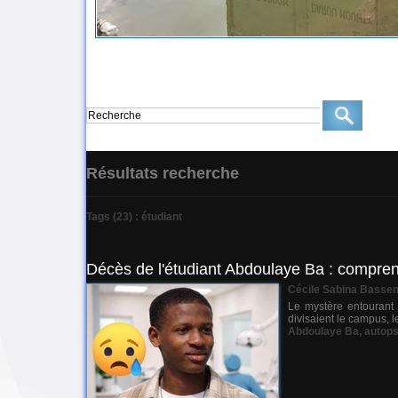
Résultats recherche
Tags (23) : étudiant
Décès de l'étudiant Abdoulaye Ba : comprendr
Cécile Sabina Basse
Le mystère entourant 
divisaient le campus, l
Abdoulaye Ba
,
autops