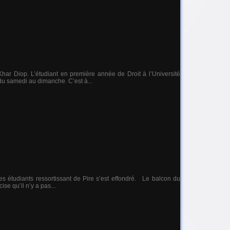
Khar Diop. L’étudiant en première année de Droit à l’Université
du samedi au dimanche. C’est à...
s étudiants ressortissant de Pire s’est effondré. Le balcon du
se qu’il n’y a pas...