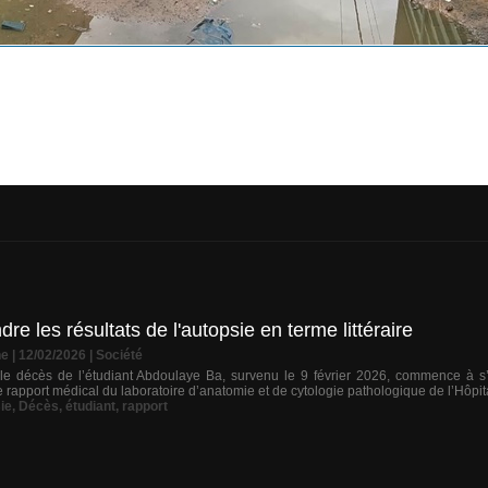
e les résultats de l'autopsie en terme littéraire
ne
| 12/02/2026
|
Société
le décès de l’étudiant Abdoulaye Ba, survenu le 9 février 2026, commence à s’é
e rapport médical du laboratoire d’anatomie et de cytologie pathologique de l’Hôpit
ie
,
Décès
,
étudiant
,
rapport