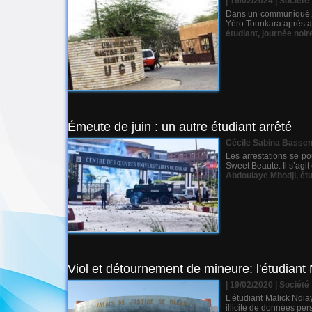
| 16/02/2024
|
Société
Dans un communiqué, l
Yéro Tounkara après avo
étudiant
,
journée noir
Émeute de juin : un autre étudiant arrêté
Cécile Sabina Basse
Les arrestations se p
Sweet Beauté. Il s’agit
Abdoulaye Mbodji
,
ét
Viol et détournement de mineure: l'étudiant
| 19/02/2020
|
Société
L’étudiant Malick Ndia
illicite de données per