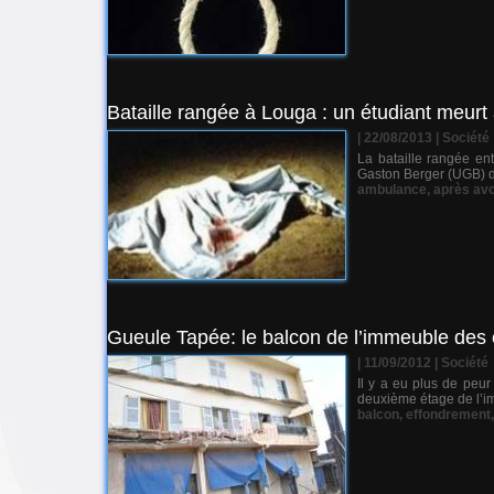
Bataille rangée à Louga : un étudiant meurt 
| 22/08/2013
|
Société
La bataille rangée ent
Gaston Berger (UGB) de
ambulance
,
après avo
Gueule Tapée: le balcon de l’immeuble des é
| 11/09/2012
|
Société
Il y a eu plus de peu
deuxième étage de l’imm
balcon
,
effondrement