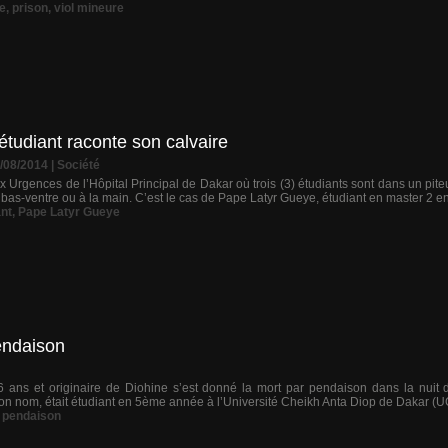
e
,
prison
,
viol mineure
tudiant raconte son calvaire
6/08/2014
|
Société
x Urgences de l’Hôpital Principal de Dakar où trois (3) étudiants sont dans un piteu
u bas-ventre ou à la main. C’est le cas de Pape Latyr Gueye, étudiant en master 2 e
ant
,
Pape Latyr Gueye
endaison
6 ans et originaire de Diohine s’est donné la mort par pendaison dans la nui
n nom, était étudiant en 5ème année à l’Université Cheikh Anta Diop de Dakar (UC
,
pendaison