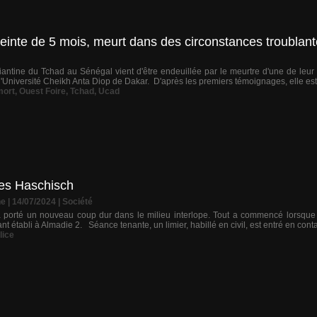
einte de 5 mois, meurt dans des circonstances troublan
ntine du Tchad au Sénégal vient d'être endeuillée par le meurtre d'une de leur c
'Université Cheikh Anta Diop de Dakar. D'après les premiers témoignages, elle es
mort
,
Ouest Foire
,
Tchad
,
Ucad
tes Haschisch
ne
| 14/07/2024
|
Société
 porté un nouveau coup dur dans le milieu interlope. Tout a commencé lorsque le
nt établi à Almadie 2. Séance tenante, un limier, habillé en civil, est entré en conta
lice