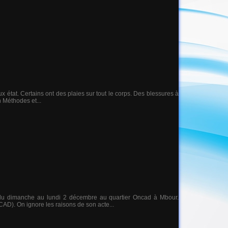
x état. Certains ont des plaies sur tout le corps. Des blessures à
n Méthodes et...
t du dimanche au lundi 2 décembre au quartier Oncad à Mbour.
AD). On ignore les raisons de son acte...