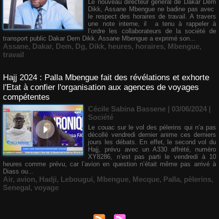
Le nouveau directeur général de Dakar Dem
Dikk, Assane Mbengue ne badine pas avec
le respect des horaires de travail. A travers
une note interne, il a tenu à rappeler à
l’ordre les collaborateurs de la société de
transport public Dakar Dem Dikk. Assane Mbengue a exprimé son...
Assane
,
Dakar
,
Dem
,
Dg
,
Dikk
,
heures
,
horaires
,
Mbengue
,
travail
Hajj 2024 : Palla Mbengue fait des révélations et exhorte
l'Etat à confier l'organisation aux agences de voyages
compétentes
Cécile Sabina Bassene
| 03/06/2024
|
Société
Le couac sur le vol des pèlerins qui n’a pas
décollé vendredi dernier anime ces derniers
jours les débats. En effet, le second vol du
Hajj, prévu avec un A330 affrété, numéro
XY8286, n’est pas parti le vendredi à 10
heures comme prévu, car l’avion en question n’était même pas arrivé à
Diass ou...
Air
,
avion
,
Hadji
,
Lebougui
,
Mbengue
,
Mecque
,
Palla
,
pèlerins
,
Senegal
,
voyage