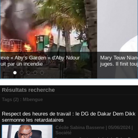
our
Mary Teuw Niane : «Le temps est le plus implac
juges. Il finit toujours par démasquer l’imposture
Résultats recherche
Tags (2) : Mbengue
Respect des heures de travail : le DG de Dakar Dem Dikk
sermonne les retardataires
Cécile Sabina Bassene
| 05/06/2024
|
Société