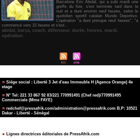
Barcelone Éric Abidal, qui a subi mardi une
greffe du foie, s'est terminée tard dans la
nuit et a duré environ neuf heures, selon le
quotidien sportif catalan Mundo Deportivo.
L'opération "a duré presque neuf heures", "a
commencé vers 15 heures et s'est...
abidal
,
barça
,
coach
,
défenseur
,
durée
,
heures
,
mardi
,
opération
Siége social : Liberté 3 Jet d'eau Immeuble H (Agence Orange) 4e
etage
N° Tel: 221 33 867 92 83/221 770991491 (Chef red)/770991495
Commerciale (Mme FAYE)
redchef@pressafrik.com/administration@pressafrik.com B.P: 10521
Dakar - Liberté - Sénégal
Lignes directrices éditoriales de PressAfrik.com