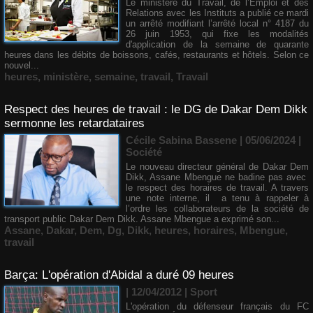
Le ministère du Travail, de l’Emploi et des
Relations avec les Instituts a publié ce mardi
un arrêté modifiant l’arrêté local n° 4187 du
26 juin 1953, qui fixe les modalités
d'application de la semaine de quarante
heures dans les débits de boissons, cafés, restaurants et hôtels. Selon ce
nouvel...
heures
,
ministère
,
semaine
,
travail
,
Travail
Respect des heures de travail : le DG de Dakar Dem Dikk
sermonne les retardataires
Cécile Sabina Bassene
| 05/06/2024
|
Société
Le nouveau directeur général de Dakar Dem
Dikk, Assane Mbengue ne badine pas avec
le respect des horaires de travail. A travers
une note interne, il a tenu à rappeler à
l’ordre les collaborateurs de la société de
transport public Dakar Dem Dikk. Assane Mbengue a exprimé son...
Assane
,
Dakar
,
Dem
,
Dg
,
Dikk
,
heures
,
horaires
,
Mbengue
,
travail
Barça: L'opération d'Abidal a duré 09 heures
| 12/04/2012
|
Sport
L'opération du défenseur français du FC