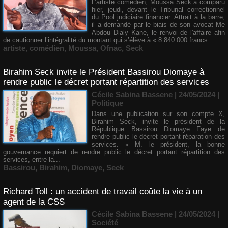
L’artiste comédien, Moussa Seck a comparu
hier, jeudi, devant le Tribunal correctionnel
du Pool judiciaire financier. Attrait à la barre,
il a demandé par le biais de son avocat Me
Abdou Dialy Kane, le renvoi de l'affaire afin
de cautionner l’intégralité du montant qui s’élève à « 8.840.000 francs...
artiste
,
comédien
,
Moussa
,
Ofnac
,
Seck
Birahim Seck invite le Président Bassirou Diomaye à
rendre public le décret portant répartition des services
Cécile Sabina Bassene
| 24/05/2024
|
Politique
Dans une publication sur son compte X,
Birahim Seck, invite le président de la
République Bassirou Diomaye Faye de
rendre public le décret portant réparation des
services. « M. le président, la bonne
gouvernance requiert de rendre public le décret portant répartition des
services, entre la...
Bassirou
,
Birahim
,
Diomaye
,
Seck
Richard Toll : un accident de travail coûte la vie à un
agent de la CSS
Cécile Sabina Bassene
| 24/05/2024
|
Société