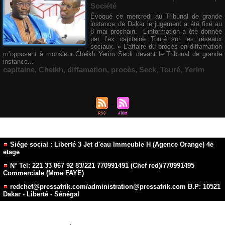
Société
Évoqué ce mercredi au Tribunal de grande
instance de Dakar le jugement a été fixé au
8 mai prochain. L’information a été donnée
par l’ex capitaine Touré sur les réseaux
sociaux. « L’affaire du procès en diffamation
m’opposant à monsieur Cheikh Yerim Seck devant le Tribunal de grande
instance...
capitaine
,
Cheikh
,
diffamation
,
procès
,
Seck
,
Touré
,
Yerim
Siége social : Liberté 3 Jet d'eau Immeuble H (Agence Orange) 4e
etage
N° Tel: 221 33 867 92 83/221 770991491 (Chef red)/770991495
Commerciale (Mme FAYE)
redchef@pressafrik.com/administration@pressafrik.com B.P: 10521
Dakar - Liberté - Sénégal