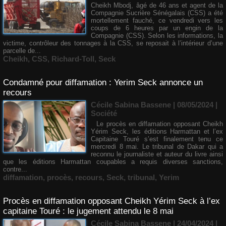
Cheikh Mbodj, âgé de 46 ans et agent de la
Compagnie Sucrière Sénégalais (CSS) a été
mortellement fauché, ce vendredi vers les
coups de 6 heures par un engin de la
Compagnie (CSS). Selon les informations, la
victime, contrôleur des tonnages à la CSS, se reposait à l’intérieur d’une
parcelle de...
Cheikh
,
CSS
,
Richard-Toll
,
Seck
Condamné pour diffamation : Yerim Seck annonce un
recours
Cécile Sabina Bassene
| 08/05/2024
|
Société
Le procès en diffamation opposant Cheikh
Yérim Seck, les éditions Harmattan et l’ex
Capitaine Touré s’est finalement tenu ce
mercredi 8 mai. Le tribunal de Dakar qui a
reconnu le journaliste et auteur du livre ainsi
que les éditions Harmattan coupables a requis diverses sanctions,
contre...
diffamation
,
procès
,
recours
,
Seck
,
tribunal
,
Yerim
Procès en diffamation opposant Cheikh Yérim Seck à l’ex
capitaine Touré : le jugement attendu le 8 mai
Cécile Sabina Bassene
| 24/04/2024
|