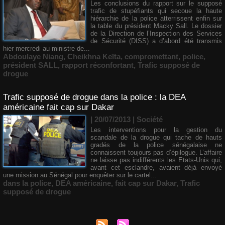
Les conclusions du rapport sur le supposé
trafic de stupéfiants qui secoue la haute
hiérarchie de la police atterrissent enfin sur
la table du président Macky Sall. Le dossier
de la Direction de l’Inspection des Services
de Sécurité (DISS) a d’abord été transmis
hier mercredi au ministre de...
Abdoulaye Niang
,
Cheikhna Keïta
,
compromettant
,
police
,
président SALL
,
rapport réconfortant
,
Trafic supposé de
drogue
Trafic supposé de drogue dans la police : la DEA
américaine fait cap sur Dakar
| 20/07/2013
|
Société
Les interventions pour la gestion du
scandale de la drogue qui tache de hauts
gradés de la police sénégalaise ne
connaissent toujours pas d’épilogue. L’affaire
ne laisse pas indifférents les Etats-Unis qui,
avant cet esclandre, avaient déjà envoyé
une mission au Sénégal pour enquêter sur le cartel...
dans la police
,
DEA américaine
,
fait cap sur Dakar
,
Trafic
supposé de drogue