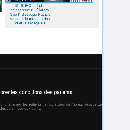
🔴​ DIRECT - Futur
sélectionneur : "Jotaay
Sport" dissèque Patrick
Vieira et le mercato des
joueurs sénégalais
rer les conditions des patients
nt hébergés les patients hémodialysés de l'hôpital Aristide Le
plusieurs mesures visant...