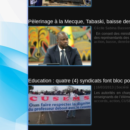
Pèlerinage à la Mecque, Tabaski, baisse d
Cécile Sabina Basse
En conseil des ministr
des représentants des 
action
,
basse
,
denrée
Education : quatre (4) syndicats font bloc p
| 16/03/2013
|
Société
Les autorités en char
enseignants de l’éléme
accords
,
action
,
CUS