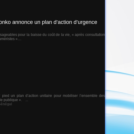
onko annonce un plan d’action d’urgence
ageables pour la baisse du coût de la vie, « après consultation
éristes »....
r pied un plan d’action unitaire pour mobiliser l’ensemble des
le publique ». ...
Sénégal