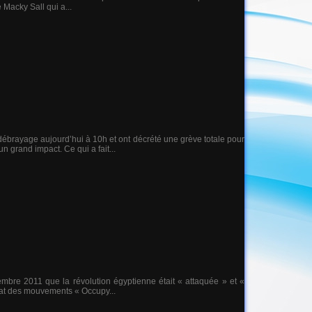
 Macky Sall qui a...
ébrayage aujourd’hui à 10h et ont décrété une grève totale pour
 grand impact. Ce qui a fait...
embre 2011 que la révolution égyptienne était « attaquée » et «
mbat des mouvements « Occupy...