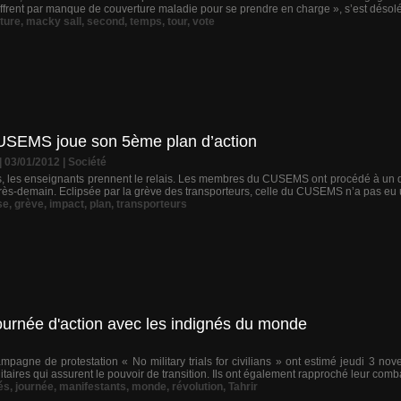
 souffrent par manque de couverture maladie pour se prendre en charge », s’est désolé
oture
,
macky sall
,
second
,
temps
,
tour
,
vote
 CUSEMS joue son 5ème plan d’action
| 03/01/2012
|
Société
s, les enseignants prennent le relais. Les membres du CUSEMS ont procédé à un d
ès-demain. Eclipsée par la grève des transporteurs, celle du CUSEMS n’a pas eu un
se
,
grève
,
impact
,
plan
,
transporteurs
journée d'action avec les indignés du monde
agne de protestation « No military trials for civilians » ont estimé jeudi 3 nov
litaires qui assurent le pouvoir de transition. Ils ont également rapproché leur co
és
,
journée
,
manifestants
,
monde
,
révolution
,
Tahrir