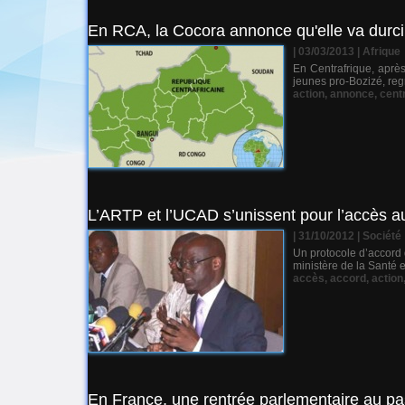
En RCA, la Cocora annonce qu'elle va durci
| 03/03/2013
|
Afrique
En Centrafrique, après
jeunes pro-Bozizé, reg
action
,
annonce
,
cent
L’ARTP et l’UCAD s’unissent pour l’accès a
| 31/10/2012
|
Société
Un protocole d’accord 
ministère de la Santé e
accès
,
accord
,
action
En France, une rentrée parlementaire au pas