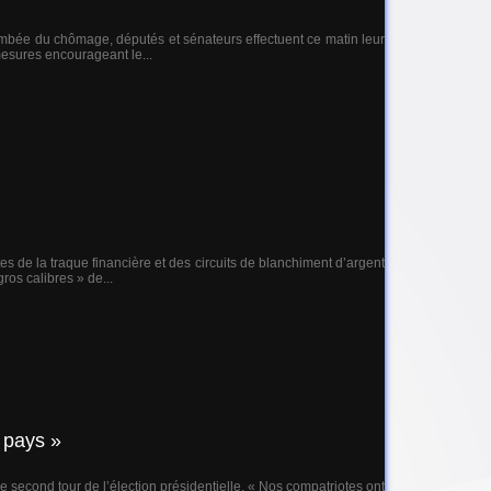
ambée du chômage, députés et sénateurs effectuent ce matin leur
 mesures encourageant le...
es de la traque financière et des circuits de blanchiment d’argent
os calibres » de...
 pays »
e second tour de l’élection présidentielle. « Nos compatriotes ont