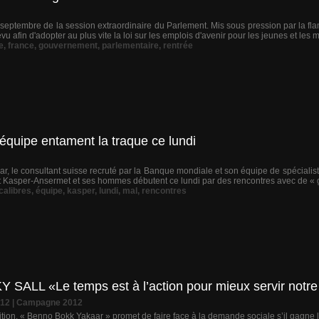
septembre de la session extraordinaire du Parlement. Mis sous pression par la fl
évu afin d'adopter au plus vite la loi sur les emplois d'avenir pour les jeunes et les
e
,
france
,
gouvernement
,
parlementaire
,
rentrée
équipe entament la traque ce lundi
ar, le consultant suisse recruté par la Banque mondiale et son équipe de spécialist
nt Kasper-Ansermet et ses hommes débutent ce lundi par des rencontres avec de « gr
calibres
,
équipe
,
kasper
,
lundi
,
mal
,
rencontres
SALL «Le temps est à l’action pour mieux servir notre
012
|
Campagne 2012
ition, « Benno Bokk Yakaar » promet de faire face à la demande sociale s’il gagne l