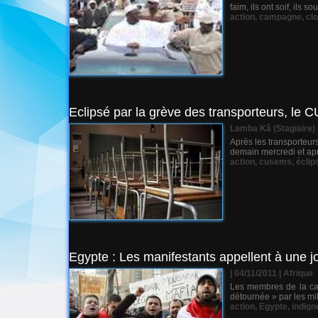
faim, ils ont soif, ils
action
,
campagne
,
cl
Eclipsé par la grève des transporteurs, le
Lamba Kâ (Stagiaire) 
Après les transporteur
demain mercredi et apr
action
,
cusems
,
éclip
Egypte : Les manifestants appellent à une 
| 04/11/2011
|
Afrique
Les membres de la camp
détournée » par les mi
action
,
Egypte
,
indign