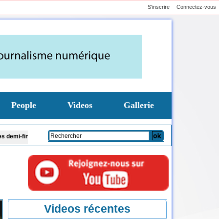
S'inscrire
Connectez-vous
People
Videos
Gallerie
e chef du CENTCOM américain en visite en Israël pour discuter de l’Iran et de 
Videos récentes