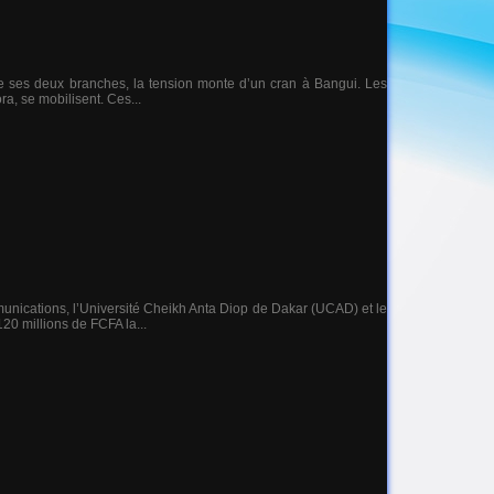
e de ses deux branches, la tension monte d’un cran à Bangui. Les
a, se mobilisent. Ces...
unications, l’Université Cheikh Anta Diop de Dakar (UCAD) et le
20 millions de FCFA la...