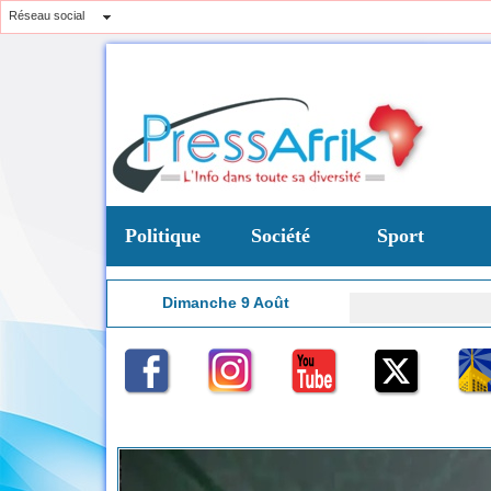
Réseau social
Politique
Société
Sport
Dimanche 9 Août
CAN fémin
8:19
te