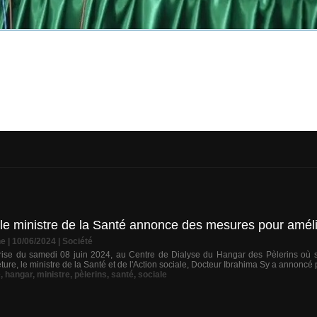
le ministre de la Santé annonce des mesures pour amélio
ne
| 10/06/2024
|
Société
prise du samedi 08 juin 2024, au Centre de Dialyse du Hangar des Pèlerins où so
ure, le ministre de la Santé et de l'Action sociale, Docteur Ibrahima Sy a annoncé 
e
,
hangar
,
ministre
,
pèlerins
,
santé
,
sociale