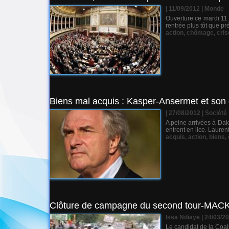
| 11/09/2012
|
Monde
Ouverture ce mardi 11 
rentrée plus tôt que pr
action
,
chômage
,
cris
Biens mal acquis : Kasper-Ansermet et son 
| 27/08/2012
|
Société
A peine arrivées à Dak
entrent en lice. Laure
acquis
,
action
,
biens
,
Clôture de campagne du second tour-MACKY 
Issa Ndiaye | 24/03/2
Le candidat de la Coal