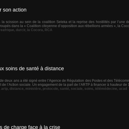
r son action
 la scission au sein de la coalition Seleka et la reprise des hostilités par l’un
roupés dans la « Coalition citoyenne d’opposition aux rébellions armées », la Cocor
reafrique
,
durcir
,
la Cocora
,
RCA
ux soins de santé à distance
de deux ans a été signé entre l’Agence de Régulation des Postes et des Télécomm
t de l’Action sociale. Un engagement de la part de l’ARTP à financer à hauteur de 1
,
artp
,
distance
,
ministère
,
protocole
,
santé
,
sociale
,
soins
,
télémédecine
,
ucad
 de charge face à la crise