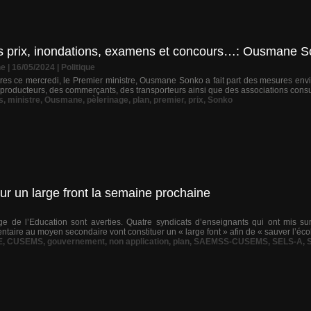
es prix, inondations, examens et concours…: Ousmane S
ne
| 16/05/2024
|
Politique
es ce mercredi, le Premier ministre, Ousmane Sonko a fait part des mesures envis
producteurs, des commerçants, des transporteurs ainsi que des associations consum
s
,
ministre
,
Ousmane
,
pèlerinage
,
plan
,
premier
,
prix
,
Sonko
our un large front la semaine prochaine
ge de l’Education sont averties. Quatre syndicats d’enseignants qui ont mis su
ntaire au moyen secondaire vont constituer un « large font » afin de « sauver l’éco
E
,
CUSEMS
,
gouvernement
,
non application
,
plan
,
SAEMSS-CUSEMS
,
SELS-A
,