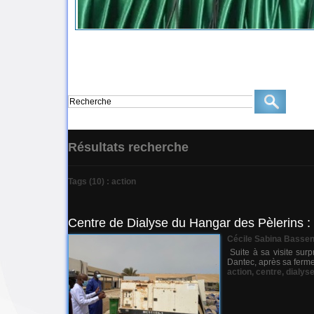
Résultats recherche
Tags (10) : action
Centre de Dialyse du Hangar des Pèlerins : 
Cécile Sabina Basse
Suite à sa visite sur
Dantec, après sa fermet
action
,
centre
,
dialys