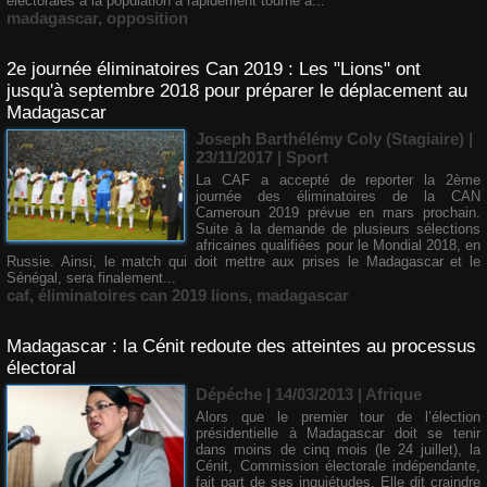
électorales à la population a rapidement tourné à...
madagascar
,
opposition
2e journée éliminatoires Can 2019 : Les "Lions" ont
jusqu'à septembre 2018 pour préparer le déplacement au
Madagascar
Joseph Barthélémy Coly (Stagiaire) |
23/11/2017
|
Sport
La CAF a accepté de reporter la 2ème
journée des éliminatoires de la CAN
Cameroun 2019 prévue en mars prochain.
Suite à la demande de plusieurs sélections
africaines qualifiées pour le Mondial 2018, en
Russie. Ainsi, le match qui doit mettre aux prises le Madagascar et le
Sénégal, sera finalement...
caf
,
éliminatoires can 2019 lions
,
madagascar
Madagascar : la Cénit redoute des atteintes au processus
électoral
Dépéche | 14/03/2013
|
Afrique
Alors que le premier tour de l’élection
présidentielle à Madagascar doit se tenir
dans moins de cinq mois (le 24 juillet), la
Cénit, Commission électorale indépendante,
fait part de ses inquiétudes. Elle dit craindre