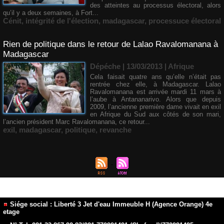
des atteintes au processus électoral, alors
qu’il y a deux semaines, à Fort...
Cénit
,
intégrité de l'élection
,
madagascar
,
processuce électoral
Rien de politique dans le retour de Lalao Ravalomanana à
Madagascar
Dépéche | 13/03/2013
|
Afrique
Cela faisait quatre ans qu’elle n’était pas
rentrée chez elle, à Madagascar. Lalao
Ravalomanana est arrivée mardi 11 mars à
l’aube à Antananarivo. Alors que depuis
2009, l’ancienne première dame vivait en exil
en Afrique du Sud aux côtés de son mari,
l’ancien président Marc Ravalomanana, ce retour...
exil
,
madagascar
,
politique
,
revanche
Siége social : Liberté 3 Jet d'eau Immeuble H (Agence Orange) 4e
etage