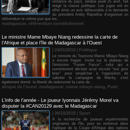
instance du pays, rendue jeudi 25 avril, fait
réagir la classe politique. Les juges ont en
effet émis un avis défavorable à la demande
du président Andry Rajoelina d’organiser un
référendum le même jour que les...
madagascar
,
référendum constitutionnel
Le ministre Mame Mbaye Niang redessine la carte de
l'Afrique et place l'île de Madagascar à l'Ouest
| 24/01/2019
|
Politique
Le ministre du Tourisme Mame Mbaye Niang
a encore frappé. Invité sur le plateau de
l'émission "Faram Facce", celui qui a
ouvertement déclaré avoir recruté "ses gros
bras" pour empêcher à l'opposition de
saboter la campagne de Macky, s'est
également donné la liberté de redessiner la carte de...
afrique de l'ouest
,
madagascar
,
mame mbaye niang
,
Pudc
L'info de l'année - Le joueur lyonnais Jérémy Morel va
disputer la #CAN20129 avec le Madagascar
| 26/10/2018
|
Sport
À la recherche de joueurs expérimentés
originaires de l'île, pour se renforcer dans
l'optique de la Coupe d'Afrique des nations