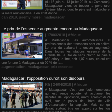
(du 15 juin au 13 juillet 2019, au Cameroun),
Madagascar vient de trouver la perle rare.
Jérémy Morel, dont le père est malgache et
la mère réunionnaise, a en effet donné...
can 2019
,
jeremy morel
,
madagascar
Le prix de l'essence augmente encore au Madagascar
| 17/06/2018
|
Afrique
A Madagascar les automobilistes et
professionnels des transports sont en colère.
Le prix du carburant a encore augmenté.
Dans toutes les stations essence de la
Grande Ile, le litre de sans plomb se paie 4
050 ariary le litre, soit 1,07 euros, ce qui est
une fortune à Madagascar où 90 % de la...
augmentation
,
madagascar
,
prix essence
Madagascar: l'opposition durcit son discours
Rfi | 24/04/2018
|
Afrique
​A Madagascar, c’est une foule nombreuse
qui est venue écouter et acclamer les
députés de l’opposition, mardi après-midi 24
avril, sur le parvis de l’hôtel de ville
d’Antananarivo, la capitale. Mais ce qui
devait surtout être un rapport sur les lois