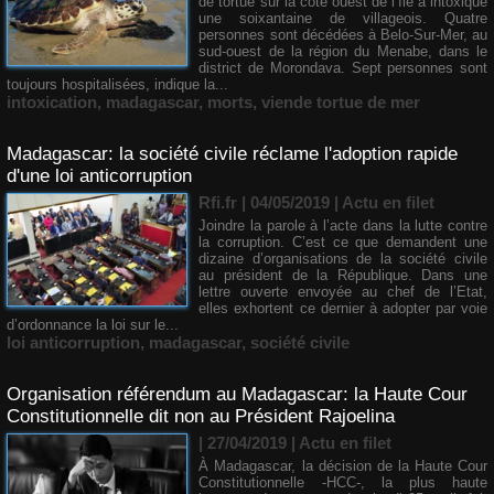
de tortue sur la côte ouest de l’île a intoxiqué
une soixantaine de villageois. Quatre
personnes sont décédées à Belo-Sur-Mer, au
sud-ouest de la région du Menabe, dans le
district de Morondava. Sept personnes sont
toujours hospitalisées, indique la...
intoxication
,
madagascar
,
morts
,
viende tortue de mer
Madagascar: la société civile réclame l'adoption rapide
d'une loi anticorruption
Rfi.fr | 04/05/2019
|
Actu en filet
​Joindre la parole à l’acte dans la lutte contre
la corruption. C’est ce que demandent une
dizaine d’organisations de la société civile
au président de la République. Dans une
lettre ouverte envoyée au chef de l’Etat,
elles exhortent ce dernier à adopter par voie
d’ordonnance la loi sur le...
loi anticorruption
,
madagascar
,
société civile
Organisation référendum au Madagascar: la Haute Cour
Constitutionnelle dit non au Président Rajoelina
| 27/04/2019
|
Actu en filet
​À Madagascar, la décision de la Haute Cour
Constitutionnelle -HCC-, la plus haute