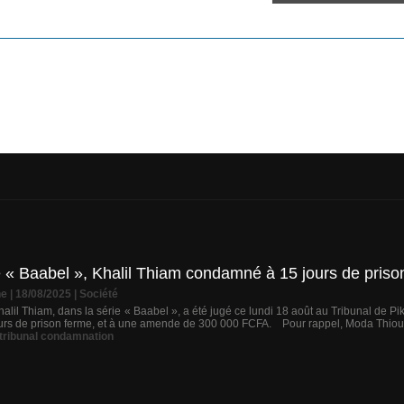
e « Baabel », Khalil Thiam condamné à 15 jours de priso
ne
| 18/08/2025
|
Société
alil Thiam, dans la série « Baabel », a été jugé ce lundi 18 août au Tribunal de P
jours de prison ferme, et à une amende de 300 000 FCFA. Pour rappel, Moda Thiou
tribunal condamnation