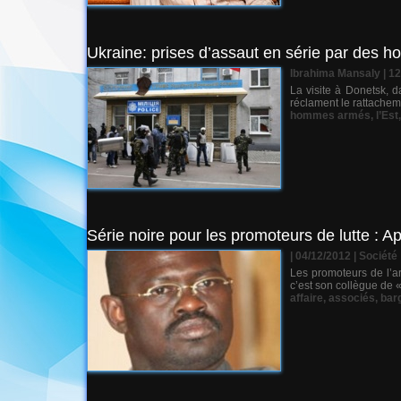
Ukraine: prises d’assaut en série par des 
Ibrahima Mansaly
| 1
La visite à Donetsk, d
réclament le rattachemen
hommes armés
,
l’Est
Série noire pour les promoteurs de lutte : 
| 04/12/2012
|
Société
Les promoteurs de l’ar
c’est son collègue de «
affaire
,
associés
,
bar