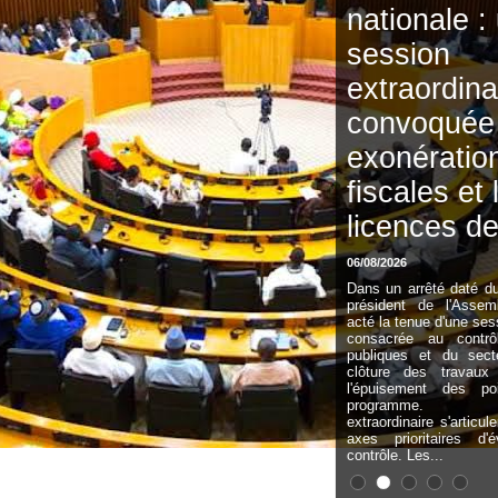
nationale : une
session
extraordinaire
convoquée sur les
exonérations
fiscales et les
licences de pêche
06/08/2026
Dans un arrêté daté du 06 août 2026, le
président de l'Assemblée nationale a
acté la tenue d'une session extraordinaire
consacrée au contrôle des finances
publiques et du secteur maritime. La
clôture des travaux interviendra dès
l'épuisement des points inscrits au
programme. Cette session
extraordinaire s'articulera autour de deux
axes prioritaires d'évaluation et de
contrôle. Les...