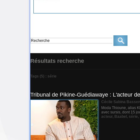
Résultats recherche
Tags (5) : série
Tribunal de Pikine-Guédiawaye : L'acteur d
Cécile Sabina Basse
Moda Thioune, alias Kh
avec sursis, dont 15 
acteur
,
Baabel
,
série
,