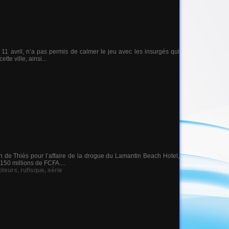
i 11 avril, n’a pas permis de calmer le jeu avec les insurgés qui
tte ville, ainsi...
n de Thiès pour l’affaire de la drogue du Lamantin Beach Hotel,
150 millions de FCFA....
oteurs
,
rufisque
,
série