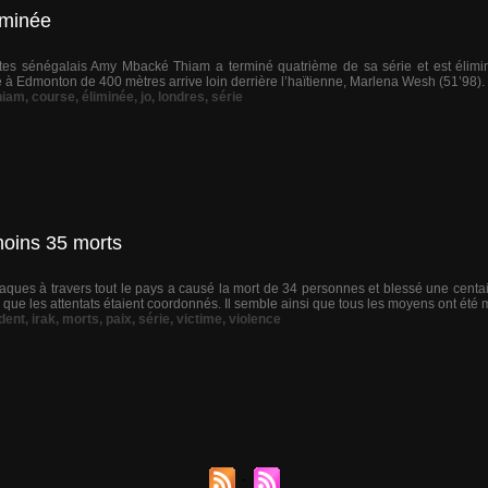
iminée
tes sénégalais Amy Mbacké Thiam a terminé quatrième de sa série et est élimi
Edmonton de 400 mètres arrive loin derrière l’haïtienne, Marlena Wesh (51’98). La 
hiam
,
course
,
éliminée
,
jo
,
londres
,
série
 moins 35 morts
ttaques à travers tout le pays a causé la mort de 34 personnes et blessé une centai
e que les attentats étaient coordonnés. Il semble ainsi que tous les moyens ont été 
ident
,
irak
,
morts
,
paix
,
série
,
victime
,
violence