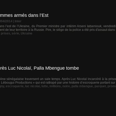
hommes armés dans l’Est
2/04/2014
|
Inter
ans l’est de l’Ukraine, du Premier ministre par intérim Arseni Iatseniouk, vendred
t de leur territoire à la Russie. Pire, le siège de la police a été pris d'assaut dans ce
,
prises
,
série
,
Ukraine
Après Luc Nicolaï, Palla Mbengue tombe
ène sénégalaise traversent un sale temps. Après Luc Nicolaï incarcéré à la priso
 Lébougui Productions » qui est rattrapé par une histoire d’escroquerie portant sur 
gny
,
escroquerie
,
luc nicolai
,
lutte
,
millions
,
noire
,
palla mbengue
,
parquet
,
prom