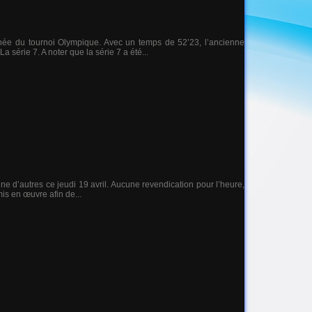
née du tournoi Olympique. Avec un temps de 52’23, l’ancienne
série 7. A noter que la série 7 a été...
ne d’autres ce jeudi 19 avril. Aucune revendication pour l’heure,
mis en œuvre afin de...