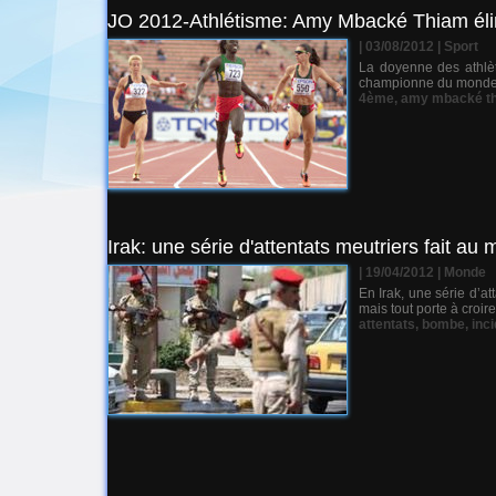
JO 2012-Athlétisme: Amy Mbacké Thiam él
| 03/08/2012
|
Sport
La doyenne des athlè
championne du monde à 
4ème
,
amy mbacké t
Irak: une série d'attentats meutriers fait au
| 19/04/2012
|
Monde
En Irak, une série d’a
mais tout porte à croir
attentats
,
bombe
,
inc