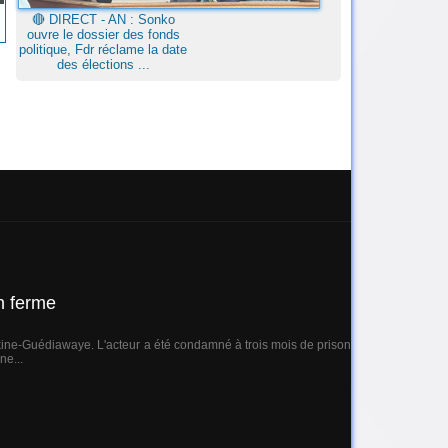
🔴​ DIRECT - AN : Sonko
ouvre le dossier des fonds
politique, Fdr réclame la date
des élections ...
n ferme
ikine-Guédiawaye. L'acteur a été condamné à trois mois de prison
ne...