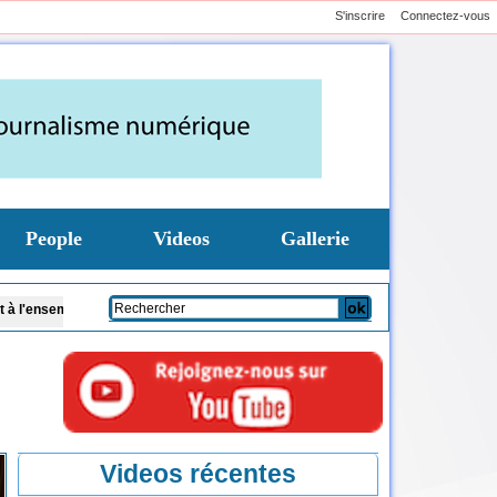
S'inscrire
Connectez-vous
People
Videos
Gallerie
 des citoyens
Code de la famille et présence des cadis : Dar Al Istiqaamah pl
Videos récentes