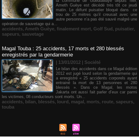
la commune de Guédiawaye depuis hier,
Ameth Guèye est décédé très tôt ce jeudi
matin. Le défunt puisatier bloqué dans ce
trou de 25 mètres qu’il creusait avec une
autre personne n’a pas été sauvé malgré une
opération de sauvetage qui a...
accidents
,
Ameth Guèye
,
finalement mort
,
Golf Sud
,
puisatier
,
sapeurs
,
sauvetage
Magal Touba : 25 accidents, 17 morts et 280 blessés
enregistrés par la gendarmerie
| 13/01/2012
|
Société
Le bilan des accidents dans ce Magal édition
2012 est jugé lourd selon la gendarmerie qui
a enregistré « 25 accidents corporels ayant
entrainé la mort de 13 personnes et 280
blessés ». Dans ce Magal, les motos
Jakarta ont aussi fait parler d’eux car parmi
les victimes, 08 conducteurs sont morts. Un...
accidents
,
bilan
,
blessés
,
lourd
,
magal
,
morts
,
route
,
sapeurs
,
touba