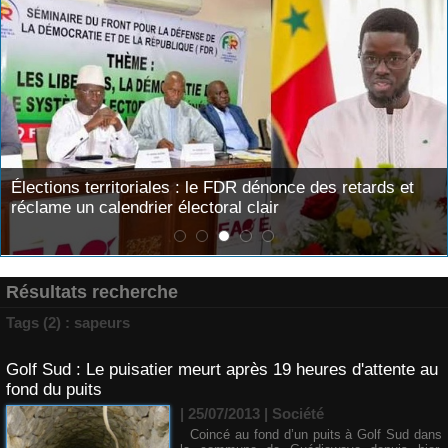
​Élections territoriales : le FDR dénonce des retards et
réclame un calendrier électoral clair
Résultats recherche
Tags (2) : sapeurs
Golf Sud : Le puisatier meurt après 19 heures d'attente au
fond du puits
| 25/07/2013
|
Société
Coincé au fond d’un puits à Golf Sud dans