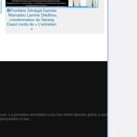
🔴Frontière Sénégal-Gambie
: Mamadou Lamine Diédhiou,
coordonnateur du Narang
Ouest invité de « L’entretien
»
jours. La première arrestation a eu lieu mardi dernier, grâce a une
erquisition à son...