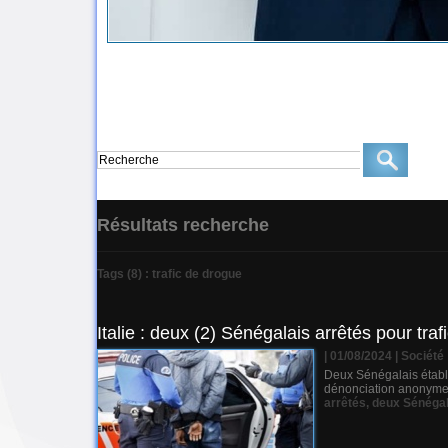
Résultats recherche
Tags (8) : trafic de drogue
Italie : deux (2) Sénégalais arrêtés pour tra
| 01/08/2024
|
Société
Deux Sénégalais établis
dénonciation anonyme. 
arrêtés
,
deux Sénégal