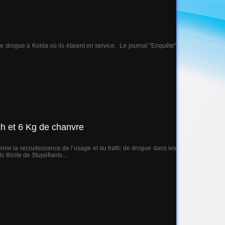
de drogue à Kolda où ils étaient en service. Le journal "Enquête"
ch et 6 Kg de chanvre
onne la recrudescence de l’usage et du trafic de drogue dans les
Illicite de Stupéfiants...