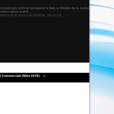
judiciaire entre le Sénégal et le Mali, le Ministre de la Justice
«Nous allons revenir...
inistre de la Justice du Sénégal
,
retour à la
495 Commerciale (Mme FAYE)