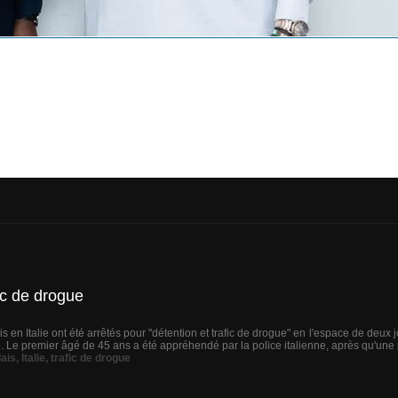
fic de drogue
 en Italie ont été arrêtés pour "détention et trafic de drogue" en l'espace de deux 
Le premier âgé de 45 ans a été appréhendé par la police italienne, après qu'une p
ais
,
Italie
,
trafic de drogue