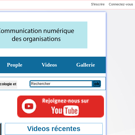
S'inscrire
Connectez-vous
People
Videos
Gallerie
maintenance biomédicale
Hausse présumé de la subvention à la Senelec : le col
Videos récentes