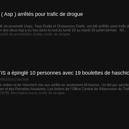
( Asp ) arrêtés pour trafic de drogue
é de proximité (Asp), Yaya Diatta et Ousseynou Diallo, ont été arrêtés pour trafic 
on des deux Asp a eu lieu dans la nuit du lundi 29 au mardi 30 juillet dernier. 60...
urité de proximitén
,
Kolda
,
trafic de drogue
IS a épinglé 10 personnes avec 19 boulettes de haschi
0/08/2014
|
Société
 indien et de Haschich mis aux arrêts en seulement 48 heures. Un fait qui sancti
m et des Parcelles Assainies. Les limiers de l’Office Central de Répression du Trafic 
CRTIS
,
Recrudescence
,
trafic de drogue