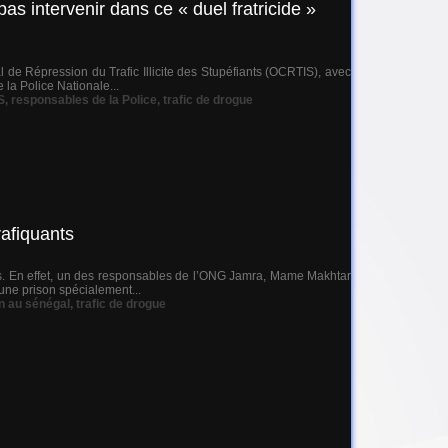
s intervenir dans ce « duel fratricide »
ral de Répression du Trafic Illicite des Stupéfiants (OCRTIS), avec
la Police Nationale...
S
,
responsables de la Police
,
trafic de drogue
afiquants
ons. En effet, un des responsables de l’ONG Jamra, Mame Makhtar
une prison spécialement...
n au sénégal
,
trafic de drogue