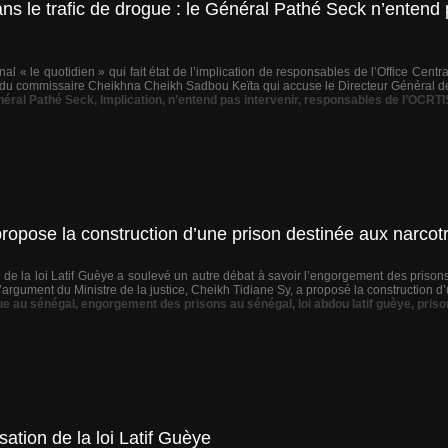
 le trafic de drogue : le Général Pathé Seck n’entend pa
urnal « le quotidien » qui fait état de l’implication de responsables de l’Office Cent
du commissaire Cheikhna Cheikh Sadbou Keïta qui accuse le Directeur Général de 
éral Pathé Seck
,
Implication
,
n’entend pas intervenir
,
responsables de l’OCRTI
pose la construction d’une prison destinée aux narcotr
n de la loi Latif Guèye a soulevé un autre débat à savoir l’engorgement des pris
argument du Ministre de la justice, Cheikh Tidiane Sy, a proposé la construction d’
gue au sénégal
,
engorgement des prisons au sénégal
,
loi abdou latif guèye
,
priso
ation de la loi Latif Guèye