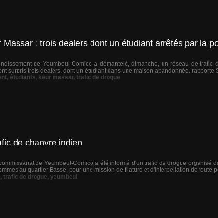
Massar : trois dealers dont un étudiant arrêtés par la p
rondissement de Yeumbeul-Comico a démantelé, dimanche, un réseau de trafic
nt surpris trois dealers, dont un étudiant dans une maison abandonnée, rapporte S
ent
,
étudiants
,
keur massar
,
trafic de drogue
fic de chanvre indien
 commissariat de Yeumbeul-Comico a été informé d'un trafic de drogue organisé 
mmes au quartier Basse, pour une mission de filature et d'interpellation de toute p
n
,
trafic de drogue
,
yeumbeul