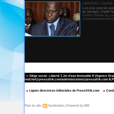
| 06/09/2011
|
Société
Lors d’un point de pre
du Sénégal, Cheikh Tidi
Cheikh Tidiane Sy
,
cor
correctionnalisation d
Siége social : Liberté 3 Jet d'eau Immeuble H (Agence Or
redchef@pressafrik.com/administration@pressafrik.com B.P: 
Lignes directrices éditoriales de PressAfrik.com
Condi
Plan du site
|
Syndication
|
Powered by WM