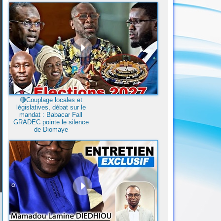
🔴Couplage locales et
législatives, débat sur le
mandat : Babacar Fall
GRADEC pointe le silence
de Diomaye