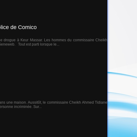
olice de Comico
 de drogue à Keur Massar. Les hommes du commissaire Cheikh
eneweb. Tout est parti lorsque le...
dans une maison. Aussitôt, le commissaire Cheikh Ahmed Tidiane
ersonne incriminée. Sur...