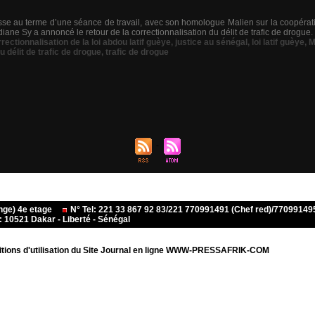
sse au terme d’une séance de travail, avec son homologue Malien sur la coopération 
ane Sy a annoncé le retour de la correctionnalisation du délit de trafic de drogue. 
rectionnalisation de la loi abdou latif guèye
,
justice au sénégal
,
loi latif guèye
,
M
u délit de trafic de drogue
,
trafic de drogue
ange) 4e etage
N° Tel: 221 33 867 92 83/221 770991491 (Chef red)/770991
10521 Dakar - Liberté - Sénégal
tions d'utilisation du Site Journal en ligne WWW-PRESSAFRIK-COM