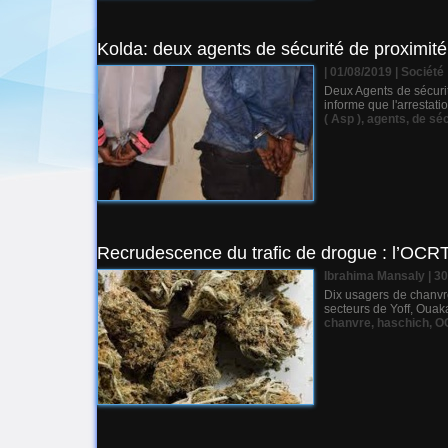
Kolda: deux agents de sécurité de proximité 
| 01/08/2019
|
Société
Deux Agents de sécurit
informe que l'arrestati
( Asp )
,
agents
,
de séc
Recrudescence du trafic de drogue : l’OCRT
Ibrahima Mansaly
| 3
Dix usagers de chanvre
secteurs de Yoff, Ouaka
chanvre
,
haschich
,
O