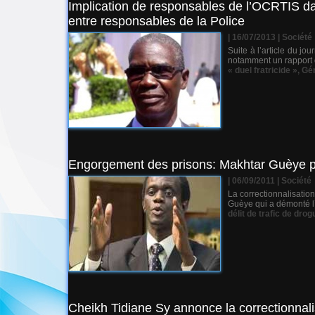
Implication de responsables de l’OCRTIS dans
entre responsables de la Police
| 16/07/2013
|
Société
Suite à l’article du jo
notamment un rapport 
« duel fratricide »
,
Gén
Engorgement des prisons: Makhtar Guèye pro
| 06/09/2011
|
Société
La correctionnalisatio
Guèye qui a démonté l’
délit de trafic de dro
Cheikh Tidiane Sy annonce la correctionnalis