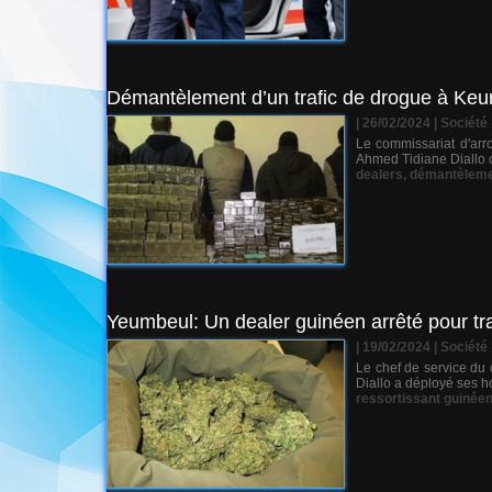
Démantèlement d’un trafic de drogue à Keur 
| 26/02/2024
|
Société
Le commissariat d'ar
Ahmed Tidiane Diallo o
dealers
,
démantèlem
Yeumbeul: Un dealer guinéen arrêté pour tra
| 19/02/2024
|
Société
Le chef de service du
Diallo a déployé ses ho
ressortissant guinée