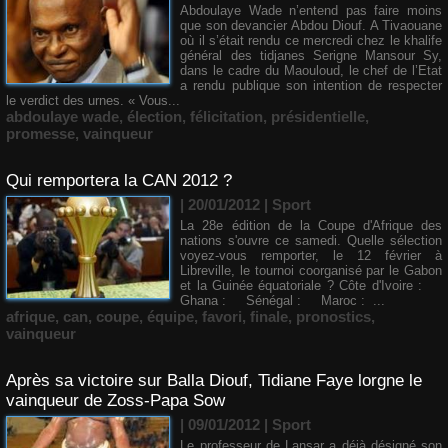
Abdoulaye Wade n’entend pas faire moins
que son devancier Abdou Diouf. A Tivaouane
où il s’était rendu ce mercredi chez le khalife
général des tidjanes Serigne Mansour Sy,
dans le cadre du Maouloud, le chef de l’Etat
a rendu publique son intention de respecter
le verdict des urnes. « Vous...
abdoulaye wade
,
élection
,
félicitation
,
présidentielle
,
promesse
,
vainqueur
Qui remportera la CAN 2012 ?
| 20/01/2012
|
Sport
La 28e édition de la Coupe d'Afrique des
nations s'ouvre ce samedi. Quelle sélection
voyez-vous remporter, le 12 février à
Libreville, le tournoi coorganisé par le Gabon
et la Guinée équatoriale ? Côte d'Ivoire :
Ghana : Sénégal : Maroc : ...
afrique
,
can
,
coupe
,
équipe
,
favori
,
finale
,
pronostics
,
vainqueur
Après sa victoire sur Balla Diouf, Tidiane Faye lorgne le
vainqueur de Zoss-Papa Sow
| 09/01/2012
|
Sport
Le professeur de Lansar a déjà désigné son