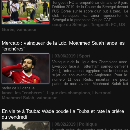
Tengueth FC a remporté ce dimanche 9 juin,
l’édition 2019 de la Coupe du Sénégal devant
l’US Gorée sur le score d’un but à zéro. Le
club rufisquois va ainsi représenter le
Sénégal à la prochaine Coupe CAF.
coupe du Sénégal
,
Tengueth FC
,
US
Gorée
,
vainqueur
Mercato : vainqueur de la Ldc, Moahmed Salah lance les
"enchères"
| 03/06/2019
|
Sport
Vainqueur de la Ligue des Champions avec
Liverpool face à Tottenham samedi dernier (
2-0 ), l'international égyptien met le doute au
sujet de son avenir en Angleterre. Pour le
numéro 11 des Reds, incertain ne peux
parler de mon avenir. Moahmed Salah fait
parler de lui dans le...
lance
,
les "enchères"
,
Ligue des champions
,
Liverpool
,
Moahmed Salah
,
vainqueur
En visite à Touba: Wade boude Ila Touba et rate la prière
du vendredi
| 08/02/2019
|
Politique