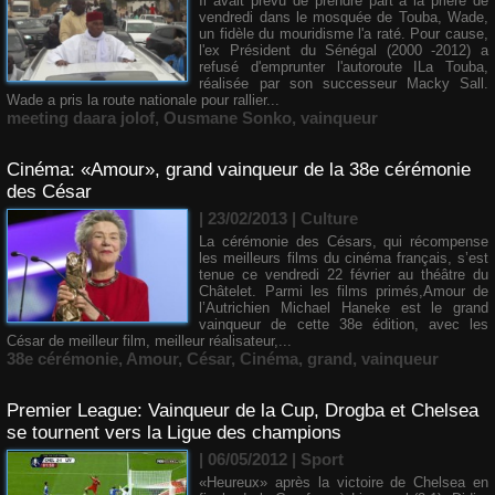
Il avait prévu de prendre part à la prière de
vendredi dans le mosquée de Touba, Wade,
un fidèle du mouridisme l'a raté. Pour cause,
l'ex Président du Sénégal (2000 -2012) a
refusé d'emprunter l'autoroute ILa Touba,
réalisée par son successeur Macky Sall.
Wade a pris la route nationale pour rallier...
meeting daara jolof
,
Ousmane Sonko
,
vainqueur
Cinéma: «Amour», grand vainqueur de la 38e cérémonie
des César
| 23/02/2013
|
Culture
La cérémonie des Césars, qui récompense
les meilleurs films du cinéma français, s’est
tenue ce vendredi 22 février au théâtre du
Châtelet. Parmi les films primés,Amour de
l’Autrichien Michael Haneke est le grand
vainqueur de cette 38e édition, avec les
César de meilleur film, meilleur réalisateur,...
38e cérémonie
,
Amour
,
César
,
Cinéma
,
grand
,
vainqueur
Premier League: Vainqueur de la Cup, Drogba et Chelsea
se tournent vers la Ligue des champions
| 06/05/2012
|
Sport
«Heureux» après la victoire de Chelsea en