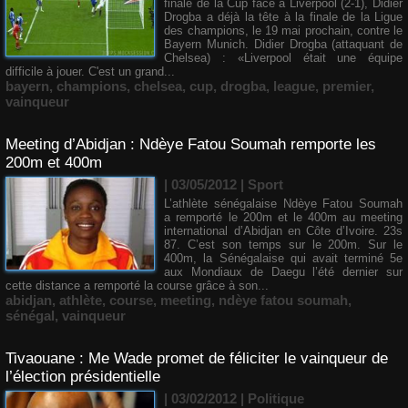
finale de la Cup face à Liverpool (2-1), Didier
Drogba a déjà la tête à la finale de la Ligue
des champions, le 19 mai prochain, contre le
Bayern Munich. Didier Drogba (attaquant de
Chelsea) : «Liverpool était une équipe
difficile à jouer. C'est un grand...
bayern
,
champions
,
chelsea
,
cup
,
drogba
,
league
,
premier
,
vainqueur
Meeting d’Abidjan : Ndèye Fatou Soumah remporte les
200m et 400m
| 03/05/2012
|
Sport
L’athlète sénégalaise Ndèye Fatou Soumah
a remporté le 200m et le 400m au meeting
international d’Abidjan en Côte d’Ivoire. 23s
87. C’est son temps sur le 200m. Sur le
400m, la Sénégalaise qui avait terminé 5e
aux Mondiaux de Daegu l’été dernier sur
cette distance a remporté la course grâce à son...
abidjan
,
athlète
,
course
,
meeting
,
ndèye fatou soumah
,
sénégal
,
vainqueur
Tivaouane : Me Wade promet de féliciter le vainqueur de
l’élection présidentielle
| 03/02/2012
|
Politique