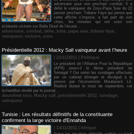
adversaire pour son prochain combat. Il a
défié le vainqueur de Zoss-Papa Sow du 22
janvier prochain. Tidiane Faye qui pense que
cette affiche s’impose, a fait part de son
choix, les minutes qui ont suivi son
éclatante victoire sur Balla Diouf de l’écurie...
adversaire
,
combat
,
défie
,
lutte
,
papa sow
,
tidiane faye
,
vainqueur
,
victoire
,
zoss
Présidentielle 2012 : Macky Sall vainqueur avant l’heure
| 22/11/2011
|
Politique
Le président de l’Alliance Pour la République
(APR) sera-t-il le 4ème président du
Sénégal ? Oui selon les sondages effectués
par un cabinet étranger et divulgué à la
presse par l’économiste Moubarack Lô.
Réalisé durant le mois de septembre, cet
échantillon révélé par le journal...
deuxième tour
,
Macky sall
,
présidentielle 2012
,
sondage
,
vainqueur
Tunisie : Les résultats définitifs de la constituante
confirment la large victoire d'Ennahda
| 14/11/2011
|
Afrique
Selon les résultats définitifs publiés ce lundi