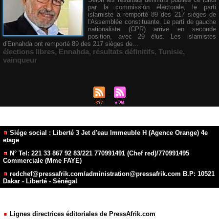
par la commission électorale, le parti
islamiste a remporté 89 des 217 sièges de
l'Assemblée constituante. Le parti de gauche
nationaliste (CPR) arrive en seconde
position, avec 29 élus. Les islamistes
d'Ennahda ont remporté 89 des 217 sièges de...
élections libres
,
Ennahda
,
résultats définitifs
,
Tunisie
,
vainqueur
Siége social : Liberté 3 Jet d'eau Immeuble H (Agence Orange) 4e
etage
N° Tel: 221 33 867 92 83/221 770991491 (Chef red)/770991495
Commerciale (Mme FAYE)
redchef@pressafrik.com/administration@pressafrik.com B.P: 10521
Dakar - Liberté - Sénégal
Lignes directrices éditoriales de PressAfrik.com