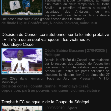
s’adjugeant la Ligue Conférence, au terme
d’un match en deux temps face au Betis
Séville. La première mi-temps a tourné à
l’avantage des Andalous, qui ont
logiquement ouvert le score. Isco a délivré
une passe masquée d’une grande finesse dans la surface,...
de finale Ligue Conférence
,
Nicolas Jackson
,
vainqueur
Décision du Conseil constitutionnel sur la loi interprétative
: « Il n’y a qu’un seul vainqueur : les victimes »,
Moundiaye Cissé
Cécile Sabina Bassene
| 27/04/2025
|
Politique
Depuis le délibéré du Conseil constitutionnel
sur le recours des députés de l’opposition
concernant la loi interprétative proposée par
Amadou de Pastef, les partis politiques se
disputent la victoire. Invité ce dimanche 27
avril 2025 dans l’émission Face au Jury sur Pressafrik TV HD,
Moundiaye...
décision conseil constitutionnel
,
Moundiaye Cissé
,
opposition
,
parti au pouvoir
,
vainqueur
,
victimes
,
victoire
Tengheth FC vainqueur de la Coupe du Sénégal
| 09/06/2019
|
Sport