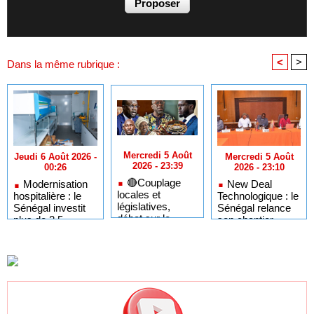
<
>
Dans la même rubrique :
Mercredi 5 Août
Mercredi 5 Août
Jeudi 6 Août 2026 -
2026 - 23:39
2026 - 23:10
00:26
🔴Couplage
New Deal
Modernisation
locales et
Technologique : le
hospitalière : le
législatives,
Sénégal relance
Sénégal investit
débat sur le
son chantier
plus de 2,5
mandat :
d'adressage
milliards FCFA
Babacar Fall
numérique
dans la toxicologie
GRADEC pointe
et la maintenance
le silence de
biomédicale
Diomaye