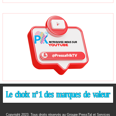
Copyright 2023. Tous droits réservés au Groupe PressTal et Services