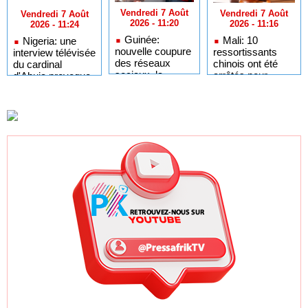
Vendredi 7 Août
Vendredi 7 Août
Vendredi 7 Août
2026 - 11:20
2026 - 11:16
2026 - 11:24
Guinée:
Mali: 10
Nigeria: une
nouvelle coupure
ressortissants
interview télévisée
des réseaux
chinois ont été
du cardinal
sociaux, la
arrêtés pour
d'Abuja provoque
sixième depuis
l'ouverture d'un
l'ire du président
2023
casino clandestin
Bola Tinubu