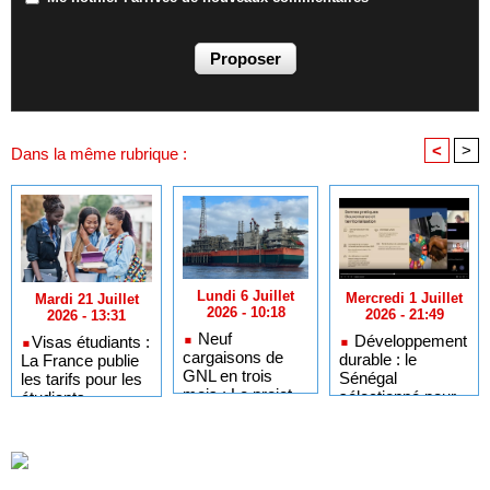
<
>
Dans la même rubrique :
Lundi 6 Juillet
Mercredi 1 Juillet
Mardi 21 Juillet
2026 - 10:18
2026 - 21:49
2026 - 13:31
Neuf
Développement
​Visas étudiants :
cargaisons de
durable : le
La France publie
GNL en trois
Sénégal
les tarifs pour les
mois : Le projet
sélectionné pour
étudiants
GTA en pleine
l'Africa Day à
sénégalais et
accélération
New York grâce à
autres candidats
après un premier
ses bonnes
africains
trimestre record
pratiques sur les
ODD