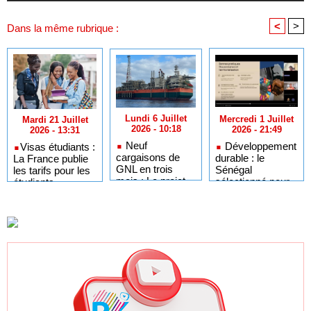
<
>
Dans la même rubrique :
Lundi 6 Juillet
Mercredi 1 Juillet
Mardi 21 Juillet
2026 - 10:18
2026 - 21:49
2026 - 13:31
Neuf
Développement
​Visas étudiants :
cargaisons de
durable : le
La France publie
GNL en trois
Sénégal
les tarifs pour les
mois : Le projet
sélectionné pour
étudiants
GTA en pleine
l'Africa Day à
sénégalais et
accélération
New York grâce à
autres candidats
après un premier
ses bonnes
africains
trimestre record
pratiques sur les
ODD