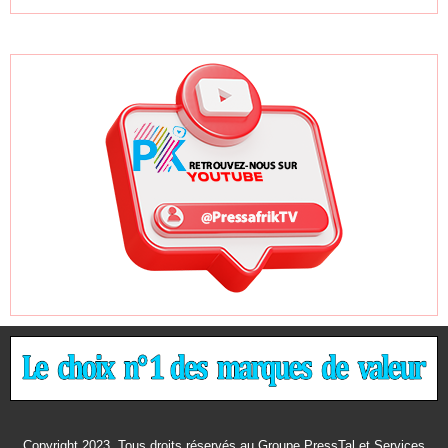
Copyright 2023. Tous droits réservés au Groupe PressTal et Services