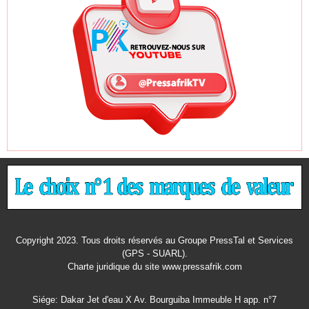
Copyright 2023. Tous droits réservés au Groupe PressTal et Services
(GPS - SUARL).
Charte juridique
du site www.pressafrik.com
Siége: Dakar Jet d'eau X Av. Bourguiba Immeuble H app. n°7