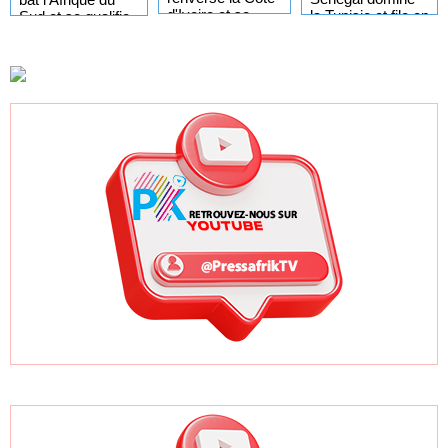
d'Ivoire et se
la Tunisie et file en
Sud et se qualifie
qualifie pour les
quarts de finale
pour les demi-
demi-finales
finales