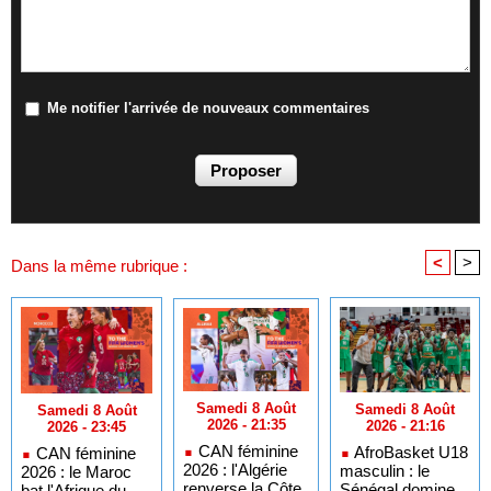
Me notifier l'arrivée de nouveaux commentaires
<
>
Dans la même rubrique :
Samedi 8 Août
Samedi 8 Août
Samedi 8 Août
2026 - 21:35
2026 - 21:16
2026 - 23:45
CAN féminine
AfroBasket U18
CAN féminine
2026 : l'Algérie
masculin : le
2026 : le Maroc
renverse la Côte
Sénégal domine
bat l'Afrique du