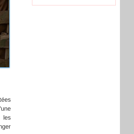
tées
’une
 les
onger