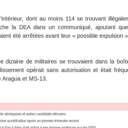
’intérieur, dont au moins 114 se trouvant illégale
nche la DEA dans un communiqué, ajoutant que
aient été arrêtées avant leur « possible expulsion »
 dizaine de militaires se trouvaient dans la boît
lissement opérait sans autorisation et était fréqu
 Aragua et MS-13.
ants sénégalais et autres candidats africains
eine accélération après un premier trimestre record
rica Day à New York grâce à ses bonnes pratiques sur les ODD