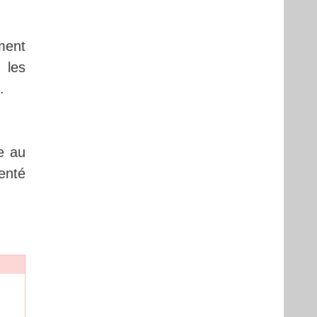
ment
 les
.
e au
enté