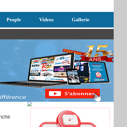
People
Videos
Gallerie
anche