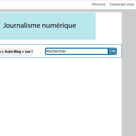
S'inscrire
Connectez-vous
 la TFM
Affaire Pape Cheikh Diallo et Cie : le Parquet fait appel après le non-