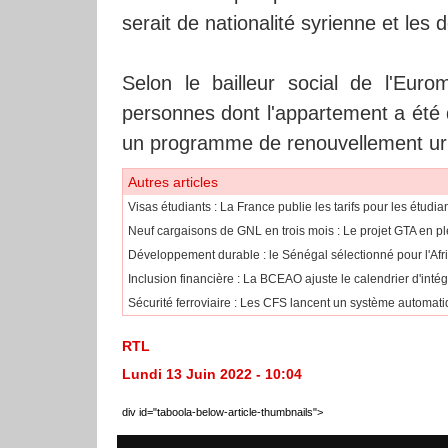
serait de nationalité syrienne et les
Selon le bailleur social de l'Eur
personnes dont l'appartement a été dé
un programme de renouvellement urba
Autres articles
​Visas étudiants : La France publie les tarifs pour les étudi
Neuf cargaisons de GNL en trois mois : Le projet GTA en pl
Développement durable : le Sénégal sélectionné pour l'Af
​Inclusion financière : La BCEAO ajuste le calendrier d'int
Sécurité ferroviaire : Les CFS lancent un système automatiq
RTL
Lundi 13 Juin 2022 - 10:04
div id="taboola-below-article-thumbnails">