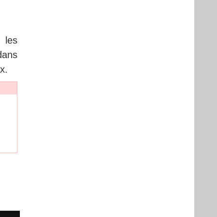
 les
 dans
x.