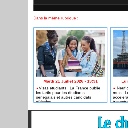
Dans la même rubrique :
Mardi 21 Juillet 2026 - 13:31
Lun
​Visas étudiants : La France publie
Neuf c
les tarifs pour les étudiants
mois : L
sénégalais et autres candidats
accéléra
africains
trimestr