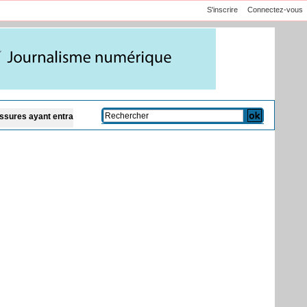
S'inscrire
Connectez-vous
ntrainé la mort»
Aminata Touré : Diomaye est majoritaire car «plus de la moi