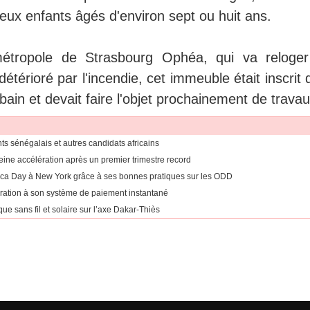
 deux enfants âgés d'environ sept ou huit ans.
ométropole de Strasbourg Ophéa, qui va reloger
térioré par l'incendie, cet immeuble était inscrit
in et devait faire l'objet prochainement de travau
ants sénégalais et autres candidats africains
eine accélération après un premier trimestre record
rica Day à New York grâce à ses bonnes pratiques sur les ODD
égration à son système de paiement instantané
ue sans fil et solaire sur l’axe Dakar-Thiès