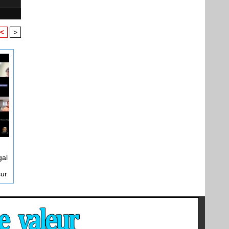
<
>
gal
sur