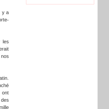
l y a
rte-
 les
rait
 nos
tin.
enché
 ont
 des
mille