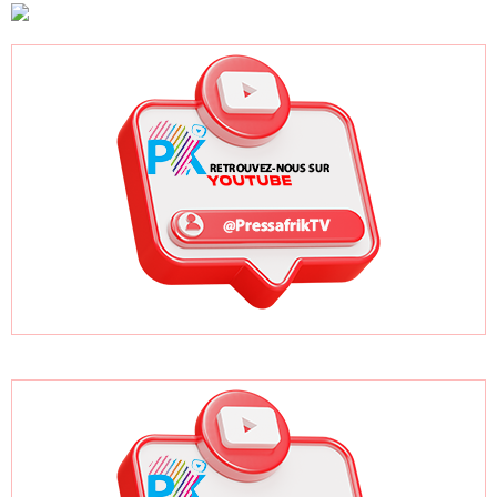
après un premier
ses bonnes
africains
trimestre record
pratiques sur les
ODD