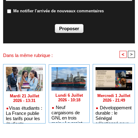
Me notifier l'arrivée de nouveaux commentaires
<
>
Dans la même rubrique :
Lundi 6 Juillet
Mercredi 1 Juillet
Mardi 21 Juillet
2026 - 10:18
2026 - 21:49
2026 - 13:31
Neuf
Développement
​Visas étudiants :
cargaisons de
durable : le
La France publie
GNL en trois
Sénégal
les tarifs pour les
mois : Le projet
sélectionné pour
étudiants
GTA en pleine
l'Africa Day à
sénégalais et
accélération
New York grâce à
autres candidats