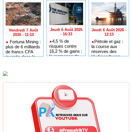
Jeudi 6 Août 2026
Jeudi 6 Août 2026 -
Vendredi 7 Août
- 16:33
12:15
2026 - 11:10
​4,5 % de
​Pétrole et gaz :
Fortuna Mining :
risques contre
la course aux
plus de 6 milliards
16,2 % de gains :
réserves des
de francs CFA
la promesse de
Hydrocarbures
investis dans le
l’IA pour les pays
relancée en
projet Diamba
en
Afrique de l'Ouest
Sud au deuxième
développement
trimestre 2026
selon la Banque
mondiale