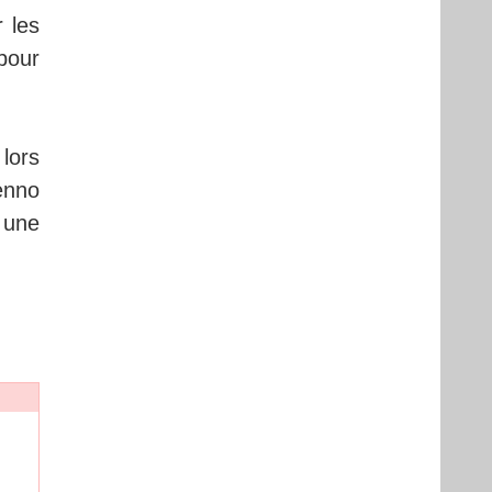
 les
pour
 lors
enno
 une