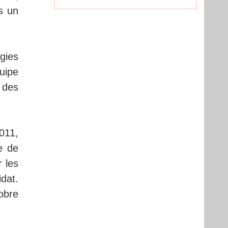
s un
gies
quipe
 des
.
2011,
e de
r les
dat.
obre