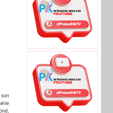
 son
série
ond,