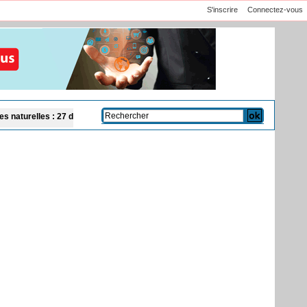
S'inscrire
Connectez-vous
gues détruites sur la Falémé
CAN féminine 2026 : le Cameroun et le Ghana comp