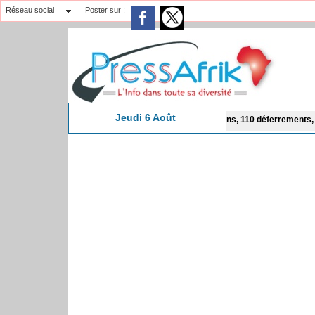
Réseau social
Poster sur :
Jeudi 6 Août
 Magal de Touba : 244 interpellations, 110 déferrements, 2,4 millions FCFA d'a
23:25