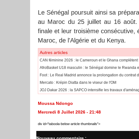
Le Sénégal poursuit ainsi sa prépar
au Maroc du 25 juillet au 16 août.
finale et leur troisième consécutive,
Maroc, de l'Algérie et du Kenya.
Autres articles
CAN féminine 2026 : le Cameroun et le Ghana complètent l
AfroBasket U18 masculin : le Sénégal domine le Rwanda et 
Foot : Le Real Madrid annonce la prolongation du contrat d
Mercato : Krépin Diatta dans le viseur de l'OM
JOJ Dakar 2026 : la SAPCO intensifie les travaux d'aména
Moussa Ndongo
Mercredi 8 Juillet 2026 - 21:48
div id="taboola-below-article-thumbnails">
Nouveau commentaire :