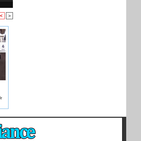
<
>
Jr