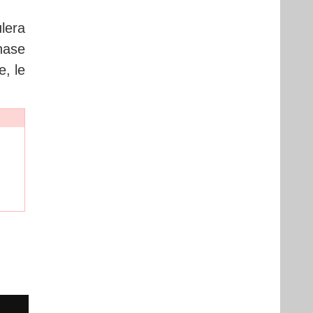
lera
hase
e, le