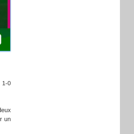
 1-0
deux
ur un