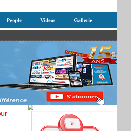
People
Videos
Gallerie
our