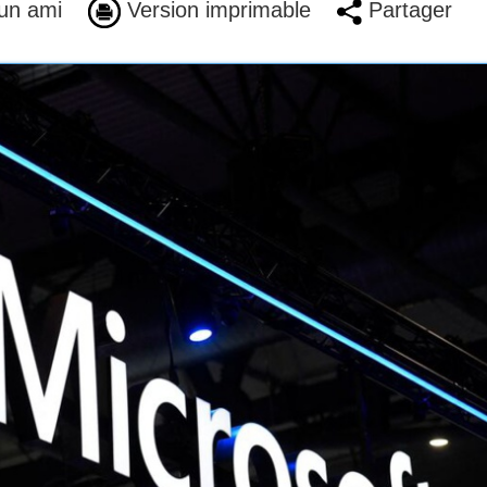
un ami
Version imprimable
Partager