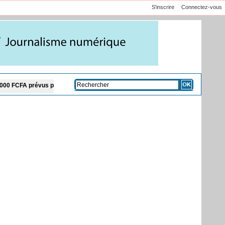
S'inscrire
Connectez-vous
us pour chaque famille
Frapp estime que les 220 milliards FCFA de la Banque 