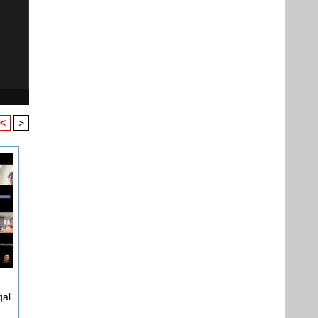
<
>
gal