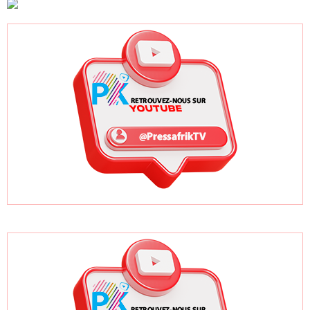
trimestre record
pratiques sur les
ODD