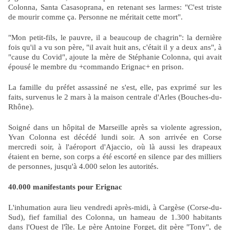
Colonna, Santa Casasoprana, en retenant ses larmes: "C'est triste
de mourir comme ça. Personne ne méritait cette mort".
"Mon petit-fils, le pauvre, il a beaucoup de chagrin": la dernière
fois qu'il a vu son père, "il avait huit ans, c'était il y a deux ans", à
"cause du Covid", ajoute la mère de Stéphanie Colonna, qui avait
épousé le membre du +commando Erignac+ en prison.
La famille du préfet assassiné ne s'est, elle, pas exprimé sur les
faits, survenus le 2 mars à la maison centrale d'Arles (Bouches-du-
Rhône).
Soigné dans un hôpital de Marseille après sa violente agression,
Yvan Colonna est décédé lundi soir. A son arrivée en Corse
mercredi soir, à l'aéroport d'Ajaccio, où là aussi les drapeaux
étaient en berne, son corps a été escorté en silence par des milliers
de personnes, jusqu'à 4.000 selon les autorités.
40.000 manifestants pour Erignac
L'inhumation aura lieu vendredi après-midi, à Cargèse (Corse-du-
Sud), fief familial des Colonna, un hameau de 1.300 habitants
dans l'Ouest de l'île. Le père Antoine Forget, dit père "Tony", de