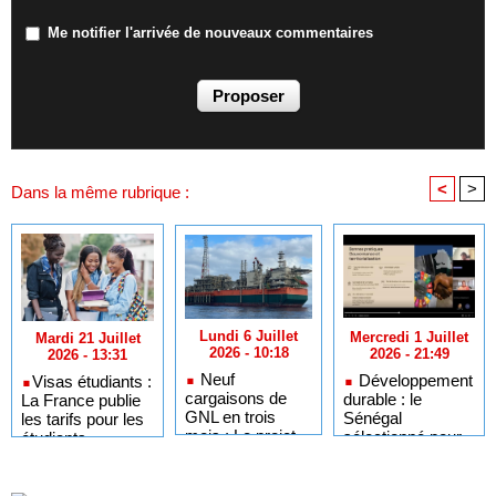
Me notifier l'arrivée de nouveaux commentaires
<
>
Dans la même rubrique :
Lundi 6 Juillet
Mercredi 1 Juillet
Mardi 21 Juillet
2026 - 10:18
2026 - 21:49
2026 - 13:31
Neuf
Développement
​Visas étudiants :
cargaisons de
durable : le
La France publie
GNL en trois
Sénégal
les tarifs pour les
mois : Le projet
sélectionné pour
étudiants
GTA en pleine
l'Africa Day à
sénégalais et
accélération
New York grâce à
autres candidats
après un premier
ses bonnes
africains