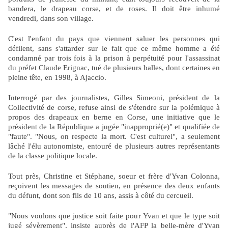
bandera, le drapeau corse, et de roses. Il doit être inhumé
vendredi, dans son village.
C'est l'enfant du pays que viennent saluer les personnes qui
défilent, sans s'attarder sur le fait que ce même homme a été
condamné par trois fois à la prison à perpétuité pour l'assassinat
du préfet Claude Erignac, tué de plusieurs balles, dont certaines en
pleine tête, en 1998, à Ajaccio.
Interrogé par des journalistes, Gilles Simeoni, président de la
Collectivité de corse, refuse ainsi de s'étendre sur la polémique à
propos des drapeaux en berne en Corse, une initiative que le
président de la République a jugée "inapproprié(e)" et qualifiée de
"faute". "Nous, on respecte la mort. C'est culturel", a seulement
lâché l'élu autonomiste, entouré de plusieurs autres représentants
de la classe politique locale.
Tout près, Christine et Stéphane, soeur et frère d'Yvan Colonna,
reçoivent les messages de soutien, en présence des deux enfants
du défunt, dont son fils de 10 ans, assis à côté du cercueil.
"Nous voulons que justice soit faite pour Yvan et que le type soit
jugé sévèrement", insiste auprès de l'AFP la belle-mère d'Yvan