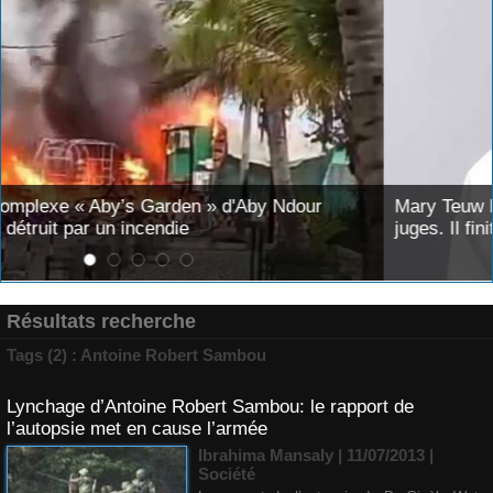
r
Mary Teuw Niane : «Le temps est le plus implacab
juges. Il finit toujours par démasquer l’imposture»
Résultats recherche
Tags (2) : Antoine Robert Sambou
Lynchage d’Antoine Robert Sambou: le rapport de
l’autopsie met en cause l’armée
Ibrahima Mansaly
| 11/07/2013
|
Société