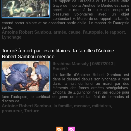
Le rapport de l’autopsie du Dr Gisèle Woto
Gaye de l’hôpital Aristide le Dantec est sans
appel : « mort à la suite des coups et
blessures volontaires avec un objet
contondant ». Munie de ce rapport, la famille
entend porter plainte et se constituer partie civile. Le rapport de l’autopsie
sur le...
Antoine Robert Sambou
,
armée
,
cause
,
l’autopsie
,
le rapport
,
Lynchage
Torturé à mort par les militaires, la famille d'Antoine
Robert Sambou menace
Ibrahima Mansaly
| 05/07/2013
|
Société
La famille d’Antoine Robert Sambou est
dans le désarroi depuis son lynchage à mort
dans la nuit du lundi au mardi par des
éléments des forces armées sénégalaises.
L’hôpital de Ziguinchor n’est pas équipé pour
faire l’autopsie, le certificat de genre de mort fait état de brimades et
d’actes de...
Antoine Robert Sambou
,
la famille
,
menace
,
militaires
,
procureur
,
Torture