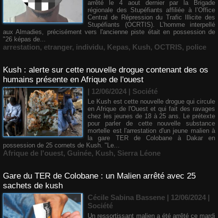
arrêté le 4 aout dernier par la Brigade
régionale des Stupéfiants affiliée à l’Office
Central de Répression du Trafic Illicite des
Stupéfiants (OCRTIS). L’homme interpellé
aux Almadies, précisément vers l'ancienne piste était en possession de
"26 képas de...
arrestation
,
etranger
,
individu
,
Kepas
,
Kush
,
OCTRIS
,
police
Kush : alerte sur cette nouvelle drogue contenant des os
humains présente en Afrique de l'ouest
| 12/06/2024
|
Société
Le Kush est cette nouvelle drogue qui circule
en Afrique de l'Ouest et qui fait des ravages
chez les jeunes de 18 à 25 ans. Le prétexte
pour parler de cette nouvelle substance
mortelle est l'arrestation d'un jeune malien à
la gare TER de Colobane à Dakar en
possession de 25 cornets de Kush. "Le...
Afrique de l'ouest
,
Guinée
,
Kush
,
Sierra Léone
Gare du TER de Colobane : un Malien arrêté avec 25
sachets de kush
Cécile Sabina Bassene
| 12/06/2024
|
Société
Un ressortissant malien a été arrêté ce mardi