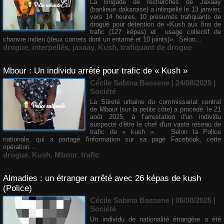
La Brigade de recherches de Jaxaay
(banlieue dakaroise) a interpellé le 13 janvier,
vers 14 heures, 10 présumés trafiquants de
drogue pour détention de «Kush aux fins de
trafic (127 képas) et usage collectif de
chanvre indien (deux cornets dont un entamé et 10 joints)». Selon...
drogue
,
interpellés
,
jaxaay
,
Kush
,
trafiquant de drogue
Mbour : Un individu arrêté pour trafic de « Kush »
Cécile Sabina Bassene
| 24/08/2025
|
Société
La Sûreté urbaine du commissariat central
de Mbour (sur la petite côte) a procédé, le 21
août 2025, à l’arrestation d'un individu
suspecté d'être le chef d'un vaste réseau de
trafic de « kush ». Selon la Police
nationale, qui a partagé l'information sur sa page Facebook, cette
opération...
drogue
,
Kush
,
Mbour
,
trafic
Almadies : un étranger arrêté avec 26 képas de kush
(Police)
Cécile Sabina Bassene
| 06/08/2025
|
Société
Un individu de nationalité étrangère a été