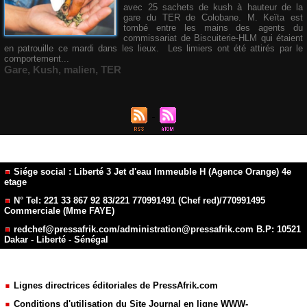
avec 25 sachets de kush à hauteur de la
gare du TER de Colobane. M. Keïta est
tombé entre les mains des agents du
commissariat de Biscuiterie-HLM qui étaient
en patrouille ce mardi dans les lieux. Les limiers ont été attirés par le
comportement...
Gare
,
Kush
,
malien
,
TER
Siége social : Liberté 3 Jet d'eau Immeuble H (Agence Orange) 4e
etage
N° Tel: 221 33 867 92 83/221 770991491 (Chef red)/770991495
Commerciale (Mme FAYE)
redchef@pressafrik.com/administration@pressafrik.com B.P: 10521
Dakar - Liberté - Sénégal
Lignes directrices éditoriales de PressAfrik.com
Conditions d'utilisation du Site Journal en ligne WWW-