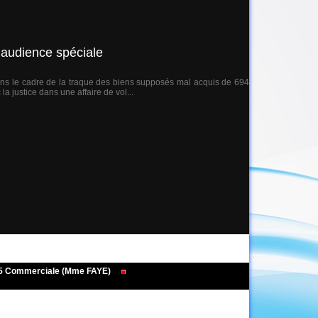
 audience spéciale
dans le cadre de la traque des biens supposés mal acquis de 694
justice dans une affaire de vol...
495 Commerciale (Mme FAYE)