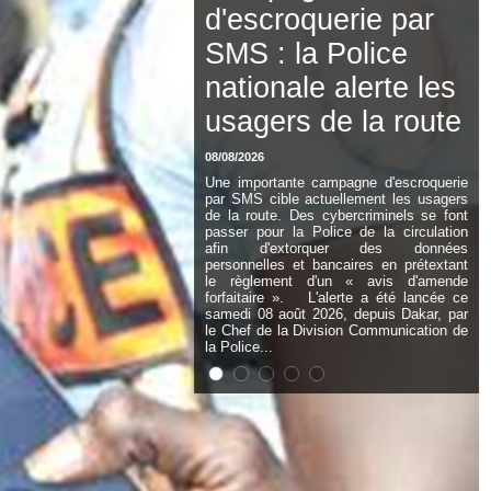
Cheikh Diallo et
Cie : Ousmane
Kane prédit une «
cascade de relaxes
» devant le tribunal
si...
08/08/2026
Après la cascade de non-lieu prononcés
dans l'affaire dite « Pape Cheikh Diallo et
Cie », le magistrat à la retraite Ousmane
Kane estime que le dossier des
présumés homosexuels pourrait encore
subir de sérieux revers judiciaires. Dans
un entretien accordé à L'Observateur, il
met en garde contre les débats à venir
sur la qualité, la légalité et la solidité des
preuves recueillies. Selon l'ancien...