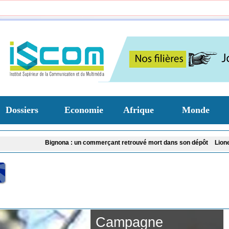
Dossiers
Economie
Afrique
Monde
Bignona : un commerçant retrouvé mort dans son dépôt
Lionel Messi en de
Affaire Pape