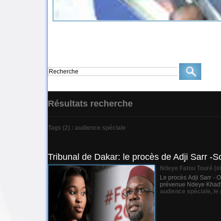
Résultats recherche
Tags (2) : audience spéciale
Tribunal de Dakar: le procès de Adji Sarr 
Ndeye Fatou Touré (st
Le procès Adji Sarr -
prévenue Ndeye Khady Nd
audience spéciale
,
le