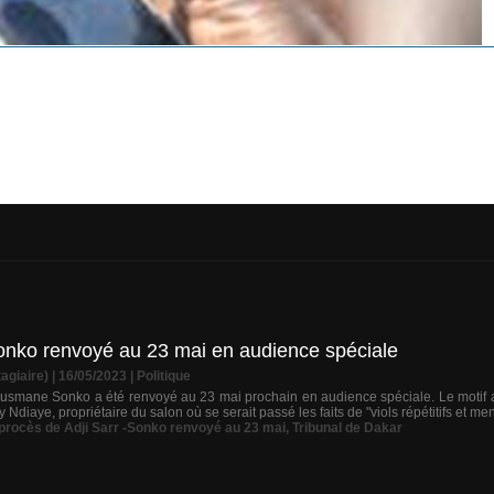
-Sonko renvoyé au 23 mai en audience spéciale
agiaire) | 16/05/2023
|
Politique
 Ousmane Sonko a été renvoyé au 23 mai prochain en audience spéciale. Le motif a
iaye, propriétaire du salon où se serait passé les faits de "viols répétitifs et mena
 procès de Adji Sarr -Sonko renvoyé au 23 mai
,
Tribunal de Dakar