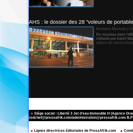
AHS : le dossier des 28 "voleurs de portabl
Ibrahima Mansaly
| 1
Du nouveau dans l'affa
milliards par Karim Wa
affaire de vol en réun
Siége social : Liberté 3 Jet d'eau Immeuble H (Agence Or
redchef@pressafrik.com/administration@pressafrik.com B.P: 
Lignes directrices éditoriales de PressAfrik.com
Condi