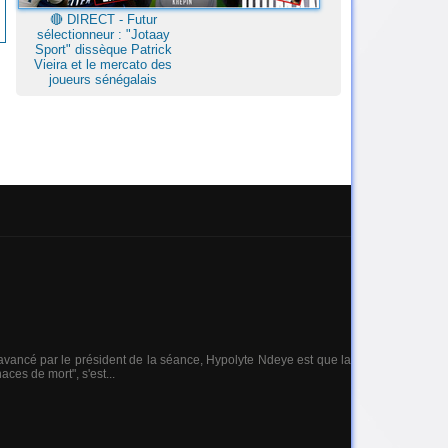
🔴​ DIRECT - Futur
sélectionneur : "Jotaay
Sport" dissèque Patrick
Vieira et le mercato des
joueurs sénégalais
vancé par le président de la séance, Hypolyte Ndeye est que la
ces de mort", s'est...