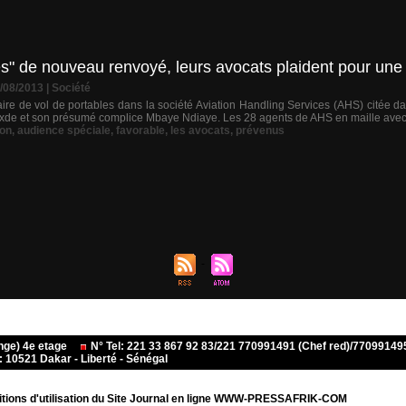
es" de nouveau renvoyé, leurs avocats plaident pour une
3/08/2013
|
Société
ire de vol de portables dans la société Aviation Handling Services (AHS) citée 
xde et son présumé complice Mbaye Ndiaye. Les 28 agents de AHS en maille avec la 
ion
,
audience spéciale
,
favorable
,
les avocats
,
prévenus
ange) 4e etage
N° Tel: 221 33 867 92 83/221 770991491 (Chef red)/770991
10521 Dakar - Liberté - Sénégal
tions d'utilisation du Site Journal en ligne WWW-PRESSAFRIK-COM