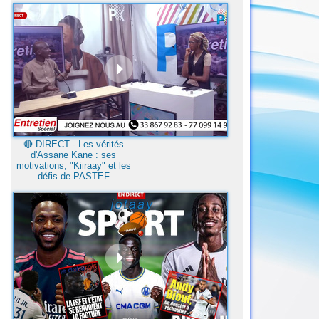
🔴​ DIRECT - Les vérités
d'Assane Kane : ses
motivations, "Kiiraay" et les
défis de PASTEF