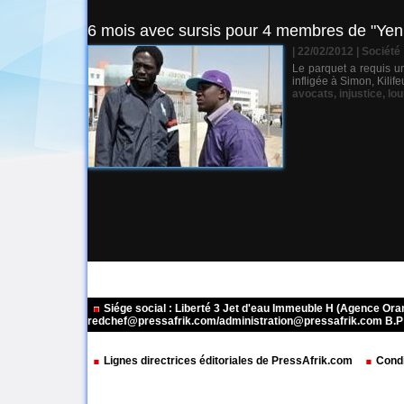
6 mois avec sursis pour 4 membres de "Yen a 
| 22/02/2012
|
Société
Le parquet a requis u
infligée à Simon, Kili
avocats
,
injustice
,
lou
Siége social : Liberté 3 Jet d'eau Immeuble H (Agence Or
redchef@pressafrik.com/administration@pressafrik.com B.P: 
Lignes directrices éditoriales de PressAfrik.com
Condi