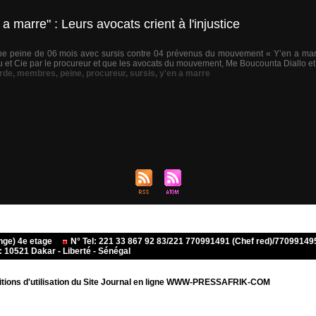
marre" : Leurs avocats crient à l'injustice
ne peine de 06 mois avec sursis contre 04 prévenus du mouvement « Y’en a marre 
feu et Cie par le procureur et que les avocats du mouvement, Me Boucounta Diallo
rde
,
membres
,
peine
,
procureur
,
sursis
,
y'en a marre
ange) 4e etage
N° Tel: 221 33 867 92 83/221 770991491 (Chef red)/770991
10521 Dakar - Liberté - Sénégal
tions d'utilisation du Site Journal en ligne WWW-PRESSAFRIK-COM