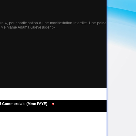
», pour participation à une manifestation interdite. Une peine
 et Me Mame Adama Guèye jugent «...
495 Commerciale (Mme FAYE)