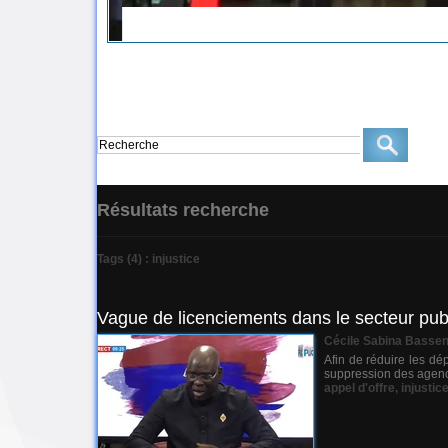
Résultats recherche
Tags (4) : injustice
Vague de licenciements dans le secteur publ
Cécile Sabina Basse
Afin de réduire les dé
suppression des agence
appel d'offre
,
injustic