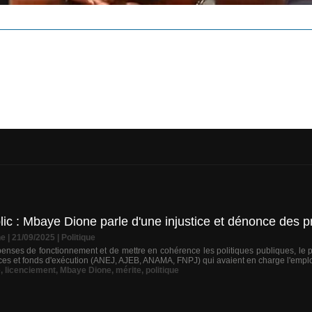
ic : Mbaye Dione parle d'une injustice et dénonce des pr
ne
| 21/09/2025
|
Politique
penses de fonctionnement et de mettre en cohérence les politiques publiques, le 
s et fonds d'exécution (ANEJ, AJEB, ANAMA, FNPJ) qui avaient en charge l'emploi
e
,
licenciement
,
Mbaye Dione
,
mérite
,
politique