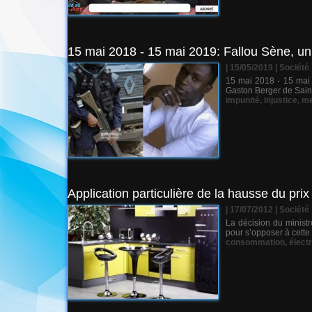
15 mai 2018 - 15 mai 2019: Fallou Sène, un 
| 15/05/2019
|
Société
15 mai 2018 - 15 mai 
Gaston Berger de Saint
impunité
,
injustice
,
me
Application particulière de la hausse du prix d
| 17/07/2012
|
Société
La décision du ministr
pour s’opposer à cette
consommation
,
électr