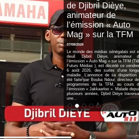
de Djibril Dièye,
animateur de
l’émission « Auto
Mag » sur la TFM
07/08/2026
Le monde des médias sénégalais est en
deuil. Djibril Dièye, animateur de
l’émission « Auto Mag » sur la TFM (Télé
Futurs Médias ), est décédé ce vendredi
6 août 2026, des suites d’une longue
maladie. L’annonce de sa disparition a
été faite par Bouba Ndour, directeur des
programmes de la TFM, au cours de
l’émission « Jakkaarloo ». Malade depuis
plusieurs années, Djibril Dièye traversait
une...