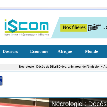
Dossiers
Economie
Afrique
Monde
Nécrologie : Décès de Djibril Dièye, animateur de l’émission « Auto Mag » s
Nécrologie : Décès