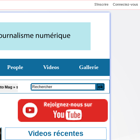
S'inscrire
Connectez-vous
People
Videos
Gallerie
ur la TFM
Affaire Pape Cheikh Diallo et Cie : le Parquet fait appel après le non
Videos récentes