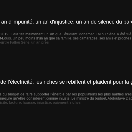
an d'impunité, un an d'injustice, un an de silence du pa
2019. Cela fait maintenant un an que l'étudiant Mohamed Fallou Sène a été tué lo
-Louis. Un peu moins d’un an que sa famille, ses camarades, ses amis et proches a
urtre Fallou Sène
,
un an près
e l’électricité: les riches se rebiffent et plaident pour la
e du budget de faire supporter l’énergie par les populations les plus nanties n’
 mesure qu’elles considèrent comme injuste. Le ministre du budget, Abdoulaye Dao
icité
,
facture
,
hausse
,
injustice
,
paiement
,
riches