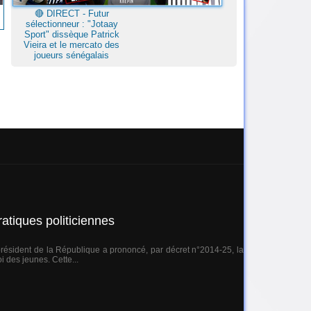
🔴​ DIRECT - Futur
sélectionneur : "Jotaay
Sport" dissèque Patrick
Vieira et le mercato des
joueurs sénégalais
atiques politiciennes
président de la République a prononcé, par décret n°2014-25, la
 des jeunes. Cette...