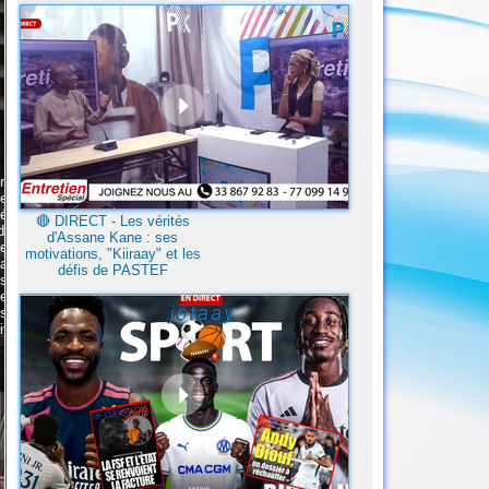
🔴​ DIRECT - Les vérités
d'Assane Kane : ses
motivations, "Kiiraay" et les
défis de PASTEF