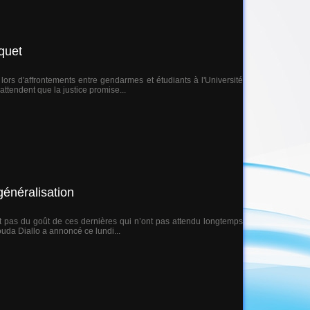
rquet
rs d'affrontements entre gendarmes et étudiants à l'Université
ttendent que la justice promise...
 généralisation
est pas du goût de ces dernières qui n’ont pas attendu longtemps
uda Diallo a annoncé ce lundi...