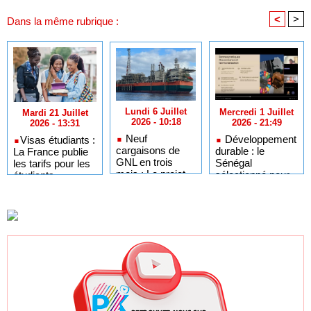
<
>
Dans la même rubrique :
Lundi 6 Juillet
Mercredi 1 Juillet
Mardi 21 Juillet
2026 - 10:18
2026 - 21:49
2026 - 13:31
Neuf
Développement
​Visas étudiants :
cargaisons de
durable : le
La France publie
GNL en trois
Sénégal
les tarifs pour les
mois : Le projet
sélectionné pour
étudiants
GTA en pleine
l'Africa Day à
sénégalais et
accélération
New York grâce à
autres candidats
après un premier
ses bonnes
africains
trimestre record
pratiques sur les
ODD