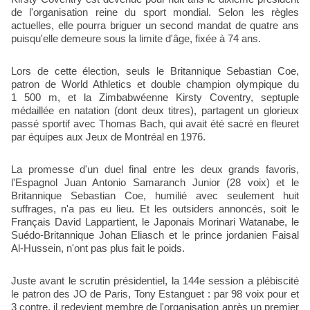
de l'organisation reine du sport mondial. Selon les règles
actuelles, elle pourra briguer un second mandat de quatre ans
puisqu'elle demeure sous la limite d'âge, fixée à 74 ans.
Lors de cette élection, seuls le Britannique Sebastian Coe,
patron de World Athletics et double champion olympique du
1 500 m, et la Zimbabwéenne Kirsty Coventry, septuple
médaillée en natation (dont deux titres), partagent un glorieux
passé sportif avec Thomas Bach, qui avait été sacré en fleuret
par équipes aux Jeux de Montréal en 1976.
La promesse d'un duel final entre les deux grands favoris,
l'Espagnol Juan Antonio Samaranch Junior (28 voix) et le
Britannique Sebastian Coe, humilié avec seulement huit
suffrages, n'a pas eu lieu. Et les outsiders annoncés, soit le
Français David Lappartient, le Japonais Morinari Watanabe, le
Suédo-Britannique Johan Eliasch et le prince jordanien Faisal
Al-Hussein, n'ont pas plus fait le poids.
Juste avant le scrutin présidentiel, la 144e session a plébiscité
le patron des JO de Paris, Tony Estanguet : par 98 voix pour et
3 contre, il redevient membre de l'organisation après un premier