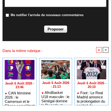
Me notifier l'arrivée de nouveaux commentaires
<
>
Dans la même rubrique :
Jeudi 6 Août 2026
Jeudi 6 Août 2026 -
Jeudi 6 Août 2026 -
- 21:13
20:10
23:46
AfroBasket
Foot : Le Real
CAN féminine
U18 masculin : le
Madrid annonce
2026 : le
Sénégal domine
la prolongation du
Cameroun et le
le Rwanda et
contrat de
Ghana complètent
réussit son
Vinicius Jr
le tableau des