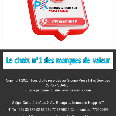
Copyright 2023. Tous droits réservés au Groupe PressTal et Services
(GPS - SUARL).
Charte juridique
du site www.pressafrik.com
Siége: Dakar Jet d'eau X Av. Bourguiba Immeuble H app. n°7
N° Tel: 221 33 867 92 83/221 77 6376822 Commerciale: 770991495