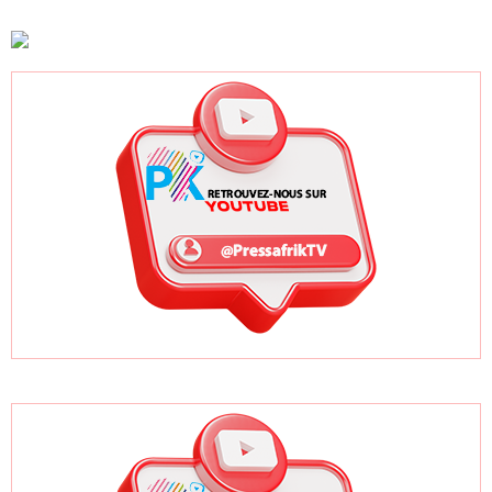
entrée en lice
jusqu'en 2032
quarts de finale