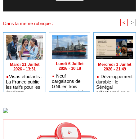
<
>
Dans la même rubrique :
Lundi 6 Juillet
Mercredi 1 Juillet
Mardi 21 Juillet
2026 - 10:18
2026 - 21:49
2026 - 13:31
Neuf
Développement
​Visas étudiants :
cargaisons de
durable : le
La France publie
GNL en trois
Sénégal
les tarifs pour les
mois : Le projet
sélectionné pour
étudiants
GTA en pleine
l'Africa Day à
sénégalais et
accélération
New York grâce à
autres candidats
après un premier
ses bonnes
africains
trimestre record
pratiques sur les
ODD