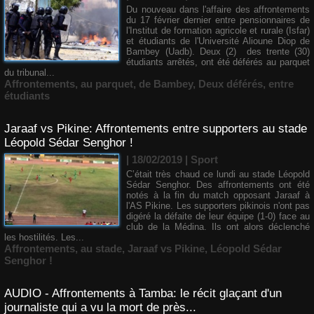
Du nouveau dans l'affaire des affrontements
du 17 février dernier entre pensionnaires de
l'Institut de formation agricole et rurale (Isfar)
et étudiants de l'Université Alioune Diop de
Bambey (Uadb). Deux (2) des trente (30)
étudiants arrêtés, ont été déférés au parquet
du tribunal...
Affrontements
,
au parquet
,
de Bambey
,
Deux déférés
,
entre
étudiants
Jaraaf vs Pikine: Affrontements entre supporters au stade
Léopold Sédar Senghor !
| 18/02/2019
|
Sport
C’était très chaud ce lundi au stade Léopold
Sédar Senghor. Des affrontements ont été
notés à la fin du match opposant Jaraaf à
l'AS Pikine. Les supporters pikinois n'ont pas
digéré la défaite de leur équipe (1-0) face au
club de la Médina. Ils ont alors déclenché
les hostilités. Les...
Affrontements
,
au stade
,
Jaraaf vs Pikine
,
Léopold Sédar
Senghor !
AUDIO - Affrontements à Tamba: le récit glaçant d'un
journaliste qui a vu la mort de près...