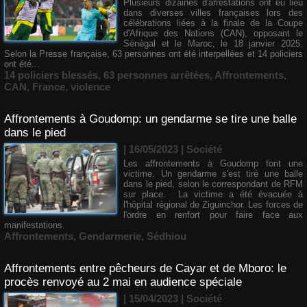
Plusieurs dizaines d'arrestations ont eu lieu
dans diverses villes françaises lors des
célébrations liées à la finale de la Coupe
d'Afrique des Nations (CAN), opposant le
Sénégal et le Maroc, le 18 janvier 2025.
Selon la Presse française, 63 personnes ont été interpellées et 14 policiers
ont été...
14 policiers blessés
,
63 personnes arrêtées
,
Affrontements
,
CAN
,
France
,
violence
Affrontements à Goudomp: un gendarme se tire une balle
dans le pied
| 16/05/2023
|
Société
Les affrontements à Goudomp font une
victime. Un gendarme s'est tiré une balle
dans le pied, selon le correspondant de RFM
sur place. La victime a été évacuée à
l'hôpital régional de Ziguinchor. Les forces de
l'ordre en renfort pour faire face aux
manifestations.
Affrontements
,
Gendarmerie
,
Sédhiou
Affrontements entre pêcheurs de Cayar et de Mboro: le
procès renvoyé au 2 mai en audience spéciale
| 15/04/2023
|
Société