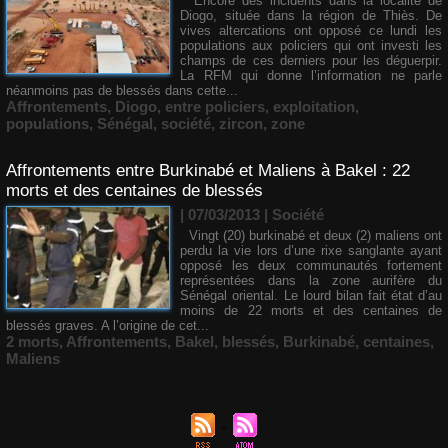
Encore des incidents dans la localité de
Diogo, située dans la région de Thiès. De
vives altercations ont opposé ce lundi les
populations aux policiers qui ont investi les
champs de ces derniers pour les déguerpir.
La RFM qui donne l’information ne parle
néanmoins pas de blessés dans cette...
Affrontements
,
Diogo
,
entre policiers
,
exploitation
,
populations
,
Sénégal
,
société
,
zircon
,
zone
Affrontements entre Burkinabé et Maliens à Bakel : 22
morts et des centaines de blessés
| 07/03/2013
|
Société
Vingt (20) burkinabé et deux (2) maliens ont
perdu la vie lors d’une rixe sanglante ayant
opposé les deux communautés fortement
représentées dans la zone aurifère du
Sénégal oriental. Le lourd bilan fait état d’au
moins de 22 morts et des centaines de
blessés graves. A l’origine de cet...
2 morts
,
Affrontements
,
Bakel
,
blessés
,
Burkinabé
,
centaines
,
Maliens