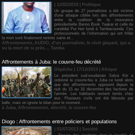
| 12/02/2019
|
Politique
Un groupe de 27 journalistes a été victime
d'une attaque ciblée lors des affrontements
entre la coalition de la mouvance
présidentielle Benno Book Yaakar et celle du
candidat Pur hier lundi à Tambacounda. Ces
professionnels de l’information qui ont frôler
la mort sont finalement rentrés sains et...
Affrontements
,
AUDIO
,
d'un journaliste
,
le récit glaçant
,
qui a
vu la mort de si près...
,
Tamba
Affrontements à Juba: le couvre-feu décrété
Dépêche | 17/12/2013
|
Afrique
Le président sud-soudanais Salva Kiir a
ordonné le couvre-feu à Juba ce lundi alors
que des affrontements opposent depuis la
nuit du 15 au 16 décembre des factions de
l'armée. Les habitants restent terrés chez
eux. Plusieurs civils ont été blessés par
balle, mais on ignore le bilan pour le moment....
à Juba
,
Affrontements
,
décrété
,
le couvre-feu
Diogo : Affrontements entre policiers et populations
| 01/07/2013
|
Société