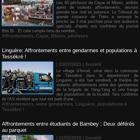
Les 40 pêcheurs de Cayar et Mboro, arrêtés
après de violents affrontements, devront
prendre leur mal en patience. Le Tribunal de
grande instance de Thiès a renvoyé le
procès au 2 mai prochain pour une audience
spéciale, d'après nos confrères du journal
Bës Bi. Et cela compte tenu du nombre...
Affrontements
,
Cayar
,
Mboro
,
pêcheurs
Linguère: Affrontements entre gendarmes et populations à
Tessékré !
| 03/07/2021
|
Société
Le village d’Amali, situé dans la commune
de Téssékré dans le département de
Linguère, a été hier vendredi, le théâtre de
violents affrontements entre des gendarmes
de la brigade de Yang-Yang et une frange
des populations de la localité. Nos confrères
de l'AS révèlent que tout est parti d’une...
Affrontements
,
entre gendarmes
,
Linguère
,
populations à
Tessékré !
Affrontements entre étudiants de Bambey : Deux déférés
au parquet
| 21/02/2019
|
Société