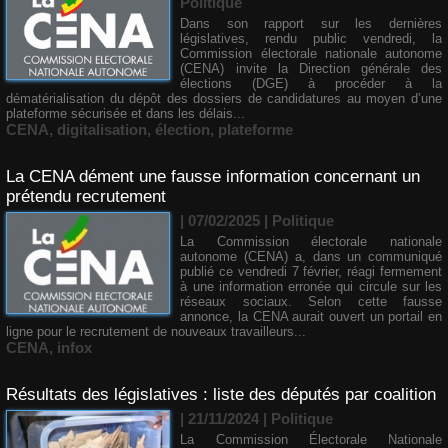
Politique
Dans son rapport sur les dernières
législatives, rendu public vendredi, la
Commission électorale nationale autonome
(CENA) invite la Direction générale des
élections (DGE) à procéder à la
dématérialisation du dépôt des dossiers de candidatures au moyen d’une
plateforme sécurisée et dans les délais...
CENA
,
digitalisation
,
élection
,
plateforme
La CENA dément une fausse information concernant un
prétendu recrutement
| 07/02/2025
|
Politique
La Commission électorale nationale
autonome (CENA) a, dans un communiqué
publié ce vendredi 7 février, réagi fermement
à une information erronée qui circule sur les
réseaux sociaux. Selon cette fausse
annonce, la CENA aurait ouvert un portail en
ligne pour le recrutement de nouveaux travailleurs...
CENA
,
infox
Résultats des législatives : liste des députés par coalition
| 21/11/2024
|
Politique
La Commission Électorale Nationale