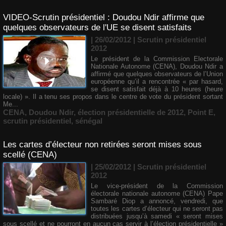
VIDEO-Scrutin présidentiel : Doudou Ndir affirme que
quelques observateurs de l'UE se disent satisfaits
| 26/02/2012
|
Scrutin présidentiel
2012
Le président de la Commission Electorale
Nationale Autonome (CENA), Doudou Ndir a
affirmé que quelques observateurs de l’Union
européenne qu’il a rencontrée « par hasard,
se disent satisfait déjà à 10 heures (heure
locale) ». Il a tenu ses propos dans le centre de vote du président sortant
Me...
CENA
,
Doudou Ndir
,
élection présidentielle de 2012
,
Point E
,
scrutin présidentiel
,
sénégal
Les cartes d’électeur non retirées seront mises sous
scellé (CENA)
| 25/02/2012
|
Scrutin présidentiel
2012
Le vice-président de la Commission
électorale nationale autonome (CENA) Pape
Sambaré Diop a annoncé, vendredi, que
toutes les cartes d’électeur qui ne seront pas
distribuées jusqu’à samedi « seront mises
sous scellé et ne pourront en aucun cas servir à l’élection présidentielle »