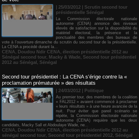
| 25/03/2012
|
Scrutin second tour
présidentielle Sénégal
La Commission électorale nationale
autonome (CENA) annonce des niveaux
élevés de satisfaction sur la disponibilité du
matériel électoral, la présence et la
ponctualité des membres des bureaux de
vote à l’ouverture dimanche du scrutin du second tour de la présidentielle.
La CENA a procédé durant la...
CENA
,
Doudou Ndir CENA
,
élection présidentielle 2012 au
Sénégal second tour
,
Macky & Wade
,
Second tour présidentiel
2012 au Sénégal
,
Sénégal
Second tour présidentiel : La CENA s’érige contre la «
proclamation prématurée » des résultats
| 24/03/2012
|
Politique
Au premier tour, des membres de la coalition
« FAL2012 » avaient commencé à proclamer
« leurs résultats » à une heure avancée de la
nuit. Pour éviter que pareil scénario se
répète, la Commission électorale nationale
autonome (CENA) requière que les deux
candidats, Macky Sall et Abdoulaye Wade, ne...
CENA
,
Doudou Ndir CENA
,
élection présidentielle 2012 au
sénégal second tour
,
Second tour présidentiel 2012
,
Sénégal