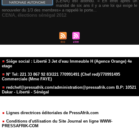
(CENA) est attendu. « En effet après un
mandat de six ans il y a une loi qui exige le
renouveler du 1/3 des membres» a rappelé le porte...
CENA
,
élections sénégal 2012
Siége social : Liberté 3 Jet d'eau Immeuble H (Agence Orange) 4e
etage
N° Tel: 221 33 867 92 83/221 770991491 (Chef red)/770991495
Commerciale (Mme FAYE)
redchef@pressafrik.com/administration@pressafrik.com B.P: 10521
Dakar - Liberté - Sénégal
Lignes directrices éditoriales de PressAfrik.com
Conditions d'utilisation du Site Journal en ligne WWW-
PRESSAFRIK-COM