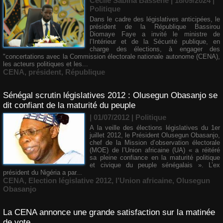
Cécile Sabina Bassene
| 18/09/2024
|
Politique
Dans le cadre des législatives anticipées, le
président de la République Bassirou
Diomaye Faye a invité le ministre de
l’Intérieur et de la Sécurité publique, en
charge des élections, à engager des
"concertations avec la Commission électorale nationale autonome (CENA),
les acteurs politiques et les...
CENA
,
président
,
République
Sénégal scrutin législatives 2012 : Olusegun Obasanjo se
dit confiant de la maturité du peuple
| 01/07/2012
|
Politique
A la veille des élections législatives du 1er
juillet 2012, le Président Olusegun Obasanjo,
chef de la Mission d’observation électorale
(MOE) de l’Union africaine (UA) « a réitéré
sa pleine confiance en la maturité politique
et civique du peuple sénégalais ». L’ex
président du Nigéria a par...
CENA
,
Election législative 2012
,
l’Union africaine
,
Olusegun
Obasanjo
La CENA annonce une grande satisfaction sur la matinée
de vote