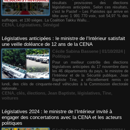
résultats provisoires des élections
législatives anticipées. Selon ces résultats,
c'est le Pastef – Les Patriotes qui arrive en
tête avec 1 991 770 voix, soit 54,97 % des
suffrages, et 130 sièges. La Coalition Takku Wallu...
CENA
,
Législatives
,
Sénégal
Législatives anticipées : le ministre de l’Intérieur satisfait
une veille doléance de 12 ans de la CENA
Cécile Sabina Bassene
| 01/10/2024
|
Politique
Pour un meilleur contrôle des élections
législatives anticipées du 17 novembre dans
les 46 départements du pays, le ministre de
l’Intérieur et de la Sécurité publique, Jean
Baptiste Tine, a officiellement remis ce
lundi, des clés de cinquante-neuf véhicules à la Commission électorale
nationale...
CENA
,
clés
,
élections
,
Jean Baptiste
,
législatives
,
Tine
,
voitures
Législatives 2024 : le ministre de l’Intérieur invité à
engager des concertations avec la CENA et les acteurs
politiques