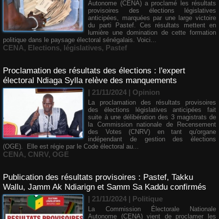
Autonome (CENA) a proclamé les résultats
provisoires des élections législatives
anticipées, marquées par une large victoire
du parti Pastef. Ces résultats mettent en
lumière une domination de cette formation
politique dans le paysage électoral sénégalais. Voici...
CENA
,
Elections
,
législatives
,
Pastef
Proclamation des résultats des élections : l'expert
électoral Ndiaga Sylla relève des manquements
| 21/11/2024
|
Opinion
La proclamation des résultats provisoires
des élections législatives anticipées fait
suite à une délibération des 3 magistrats de
la Commission nationale de Recensement
des Votes (CNRV) en tant qu'organe
indépendant de gestion des élections
(OGE). Elle est régie par le Code électoral au...
CENA
,
CNRV
,
OGE
Publication des résultats provisoires : Pastef, Takku
Wallu, Jamm Ak Ndiarign et Samm Sa Kaddu confirmés
| 21/11/2024
|
Politique
La Commission Électorale Nationale
Autonome (CENA) vient de proclamer les