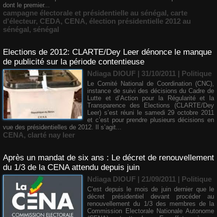
dont le premier...
campagne électorale et présidentielle au sénégal
,
carte
d'électeur
,
CEDA
,
CENA
,
élection présidentielle 2012 au
sénégal
,
sénégal
Elections de 2012: CLARTE/Dey Leer dénonce le manque
de publicité sur la période contentieuse
Ndiaga DIOUF
| 31/10/2011
|
Politique
Le Comité National de Coordination (CNC),
instance de suivi des décisions du Cadre de
Lutte et d’Action pour la Régularité et la
Transparence des Elections (CLARTE/Dey
Leer) s’est réuni le samedi 29 octobre 2011
et c’est pour prendre plusieurs décisions en
vue des présidentielles de 2012. Il s’agit...
CENA
,
clarté nay leer
Après un mandat de six ans : Le décret de renouvellement
du 1/3 de la CENA attendu depuis juin
Ndiaga DIOUF
| 21/09/2011
|
Politique
C’est depuis le mois de juin dernier que le
décret présidentiel devant procéder au
renouvellement du 1/3 des membres de la
Commission Electorale Nationale Autonome