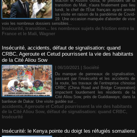
Macron et Assimi Goïta, le président de la
transition du Mali, n'aura finalement pas lieu
lundi, le chef de l'État français ayant annulé
sa visite en raison de la pandémie de Covid-
19. Une occasion manquée d'aborder de vive
voix les nombreux dossiers sensibles...
Insécurité
,
transition... les nombreux sujets de friction entre la
France et le Mali
,
Wagner
Insécurité, accidents, défaut de signalisation: quand
CRBC, Ageroute et Cetud pourrissent la vie des habitants
de la Cité Aliou Sow
| 06/10/2021
|
Société
Du manque de panneaux de signalisation,
passant par l’insécurité et les accidents de
la route, les travaux de l’entreprise chinoise
CRBC (China Road and Bridge Corporation)
impactent lourdement les résidents de la
Cité Aliou Sow, près de Guédiawaye, dans la
banlieue de Dakar. Une visite guidée sur...
accidents
,
Ageroute et Cetud pourrissent la vie des habitants
de la Cité Aliou Sow
,
défaut de signalisation: quand CRBC
,
Insécurité
Insécurité: le Kenya pointe du doigt les réfugiés somaliens