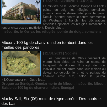
Dépéche | 26/10/2013
|
Afrique
Le ministre de la Sécurité Joseph Ole Lenku
pointe du doigt les réfugiés somaliens
comme source d'insécurité pour le pays.
Depuis l'attentat contre le centre commercial
de Westgate à Nairobi, les déclarations
officielles appelant les réfugiés somaliens à
rentrer chez eux se multiplient. Depuis plus...
Insécurité
,
le Kenya
,
les réfugiés
,
pointe du doigt
,
somaliens
Mbour : 100 kg de chanvre indien tombent dans les
mailles des pandores
| 21/01/2013
|
Société
Les gendarmes de Mbour viennent de
mettre hors d’état de nuire un réseau de
trafiquant de drogue. Il s’agit de trois
individus qui ont arrêté dans leur maison où
devrait se dérouler le tri et le partage du
chanvre entre eux, selon le journal
« L’Observateur ». Outre les...
Drogue au Sénégal
,
Gendarmerie de Mbour
,
Insécurité
,
Mbour
,
Saisie de 100 kg de chanvre indien
,
Sénégal
Macky Sall, Six (06) mois de règne après : Des hauts et
des bas