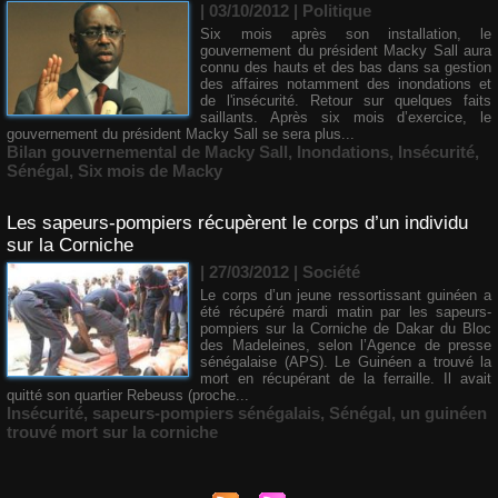
| 03/10/2012
|
Politique
Six mois après son installation, le
gouvernement du président Macky Sall aura
connu des hauts et des bas dans sa gestion
des affaires notamment des inondations et
de l'insécurité. Retour sur quelques faits
saillants. Après six mois d’exercice, le
gouvernement du président Macky Sall se sera plus...
Bilan gouvernemental de Macky Sall
,
Inondations
,
Insécurité
,
Sénégal
,
Six mois de Macky
Les sapeurs-pompiers récupèrent le corps d’un individu
sur la Corniche
| 27/03/2012
|
Société
Le corps d’un jeune ressortissant guinéen a
été récupéré mardi matin par les sapeurs-
pompiers sur la Corniche de Dakar du Bloc
des Madeleines, selon l’Agence de presse
sénégalaise (APS). Le Guinéen a trouvé la
mort en récupérant de la ferraille. Il avait
quitté son quartier Rebeuss (proche...
Insécurité
,
sapeurs-pompiers sénégalais
,
Sénégal
,
un guinéen
trouvé mort sur la corniche