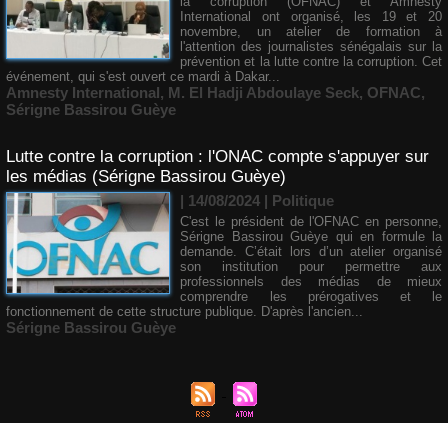
la corruption (OFNAC) et Amnesty
International ont organisé, les 19 et 20
novembre, un atelier de formation à
l'attention des journalistes sénégalais sur la
prévention et la lutte contre la corruption. Cet
événement, qui s'est ouvert ce mardi à Dakar...
Amnesty International
,
M. El Hadji Abdoulaye Seck
,
OFNAC
,
Sérigne Bassirou Guèye
Lutte contre la corruption : l'ONAC compte s'appuyer sur
les médias (Sérigne Bassirou Guèye)
| 14/08/2024
|
Politique
C'est le président de l'OFNAC en personne,
Sérigne Bassirou Guèye qui en formule la
demande. C’était lors d’un atelier organisé
son institution pour permettre aux
professionnels des médias de mieux
comprendre les prérogatives et le
fonctionnement de cette structure publique. D'après l'ancien...
Sérigne Bassirou Guèye