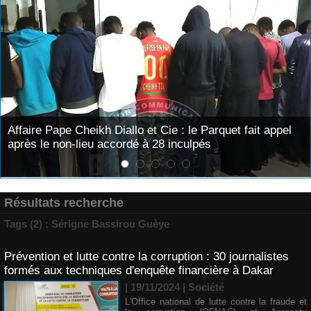
Cie : le Parquet fait appel
Nécrologie : Décès de Djibril
8 inculpés
l’émission « Auto Mag » sur 
Résultats recherche
Tags (2) : Sérigne Bassirou Guèye
Prévention et lutte contre la corruption : 30 journalistes
formés aux techniques d'enquête financière à Dakar
| 19/11/2024
|
Société
L'Office national de lutte contre la fraude et