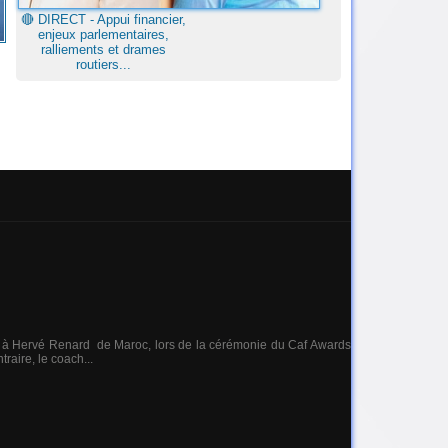
🔴​ DIRECT - Appui financier,
enjeux parlementaires,
ralliements et drames
routiers...
is à Hervé Renard de Maroc, lors de la cérémonie du Caf Awards
raire, le coach...