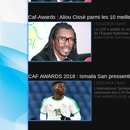
Caf-Awards : Aliou Cissé parmi les 10 meill
| 01/12/2018
|
Sport
La CAF a publié ce ven
de l’Équipe Nationale 
Aliou Cissé
,
Caf-Awa
CAF AWARDS 2018 : Ismaila Sarr pressenti p
| 10/11/2018
|
Sport
L’international Sénéga
cérémonie des CAF Awa
CAF AWARDS 2018
,
d