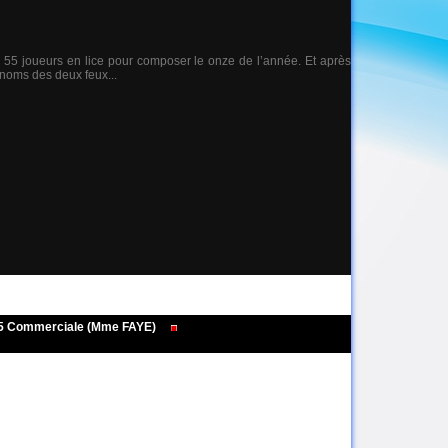
de 55 joueurs en lice pour composer le onze de l’année. Et après
s noms des deux feux...
495 Commerciale (Mme FAYE)