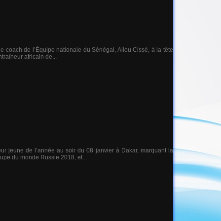
e coach de l’Équipe nationale du Sénégal, Aliou Cissé, à la tête
raîneur africain de...
leur jeune de l’année au soir du 08 janvier à Dakar, marquant la
oupe du monde Russie 2018, et...