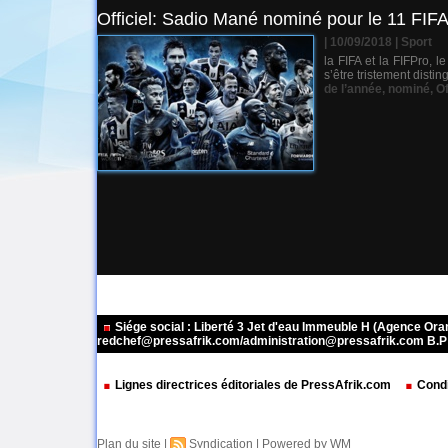
Officiel: Sadio Mané nominé pour le 11 FIFA
| 10/09/2018
|
Sport
la FIFA et la FIFPro, 
s’être tristement disti
de l’année
,
nominé
,
Of
Siége social : Liberté 3 Jet d'eau Immeuble H (Agence Or
redchef@pressafrik.com/administration@pressafrik.com B.P: 
Lignes directrices éditoriales de PressAfrik.com
Condi
Plan du site
|
Syndication
|
Powered by WM