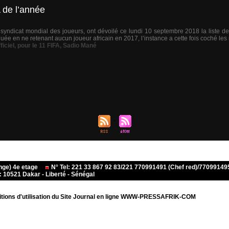
 de l’année
le syndicat mondial des joueurs, ont dévoilé ce lundi 10 septembre 2018 la liste 
nguée en ne retenant aucun joueur africain en 2017, l’instance a cette fois coché le
ficiel
,
pour le 11 FIFA
,
Sadio Mané
ange) 4e etage
N° Tel: 221 33 867 92 83/221 770991491 (Chef red)/770991
10521 Dakar - Liberté - Sénégal
tions d'utilisation du Site Journal en ligne WWW-PRESSAFRIK-COM