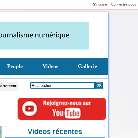
S'inscrire
Connectez-vous
People
Videos
Gallerie
ublé, deux femmes arrêtées
Coupe du Sénégal de Basket-ball : l'Assemblée na
Videos récentes