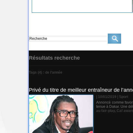
Résultats recherche
Tags (4) : de l’année
Privé du titre de meilleur entraîneur de l’ann
| 10/01/2019
|
Sport
Annoncé comme favori,
tenue à Dakar. Une défa
au fair-play
,
Caf awar