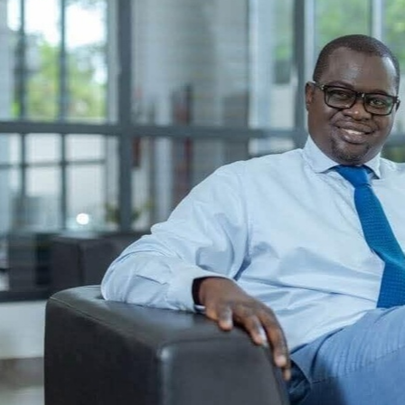
Bâ, directeur
général de
Locafrique, remis
en liberté
07/08/2026
Le directeur général de Locafrique,
Khadim Ba, a obtenu une liberté
provisoire ce vendredi 7 août 2026, selon
des informations concordantes.
L'homme d'affaires était détenu depuis le
4 octobre 2024 dans le cadre d'un
contentieux douanier portant sur un
montant estimé à 215 milliards de FCFA.
Cette affaire, qui l'opposait à
l'administration des Douanes depuis
plusieurs mois, avait conduit...