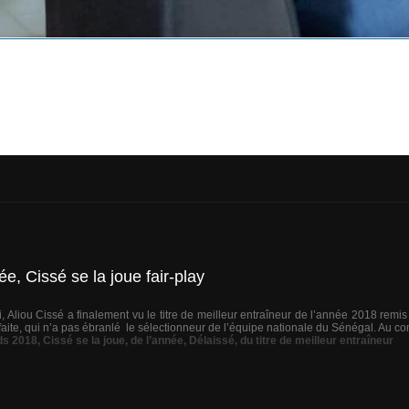
ée, Cissé se la joue fair-play
 Aliou Cissé a finalement vu le titre de meilleur entraîneur de l’année 2018 rem
ite, qui n’a pas ébranlé le sélectionneur de l’équipe nationale du Sénégal. Au cont
ds 2018
,
Cissé se la joue
,
de l’année
,
Délaissé
,
du titre de meilleur entraîneur