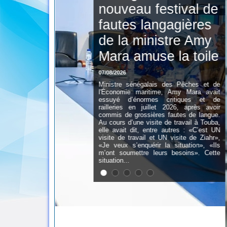
tival de
agières
tre Amy
la toile
es Pêches et de
 Amy Mara avait
ritiques et de
2026, après avoir
autes de langue.
 travail à Touba,
utres : «C’est UN
visite de Ziahr»,
 situation», «Ils
 besoins». Cette