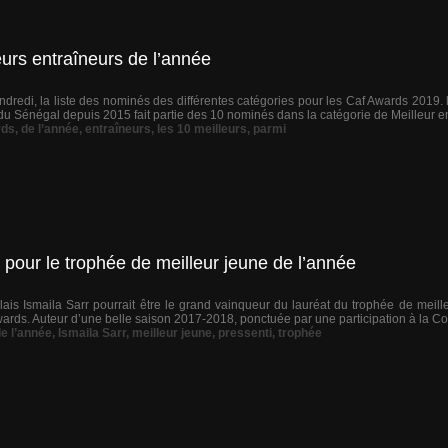
eurs entraîneurs de l’année
dredi, la liste des nominés des différentes catégories pour les Caf Awards 2019. l
du Sénégal depuis 2015 fait partie des 10 nominés dans la catégorie de Meilleur ent
rds
,
de l’année
,
entraîneurs
,
les 10 meilleurs
,
parmi
our le trophée de meilleur jeune de l’année
lais Ismaila Sarr pourrait être le grand vainqueur du lauréat du trophée de meil
rds. Auteur d’une belle saison 2017-2018, ponctuée par une participation à la C
e l’année
,
Ismaila Sarr
,
meilleur jeune
,
pressenti
,
trophée