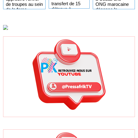
transfert de 15
ONG marocaine
de troupes au sein
détenus à
dénonce la
de la force
l'AFC/M23
responsabilité de
internationale à
Rabat et de
Gaza
Madrid