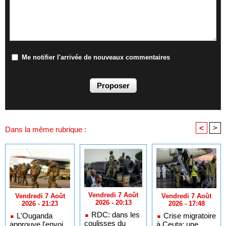
Me notifier l'arrivée de nouveaux commentaires
<
>
Dans la même rubrique :
Vendredi 7 Août
Vendredi 7 Août
Vendredi 7 Août
2026 - 20:13
2026 - 17:48
2026 - 21:23
RDC: dans les
Crise migratoire
L'Ouganda
coulisses du
à Ceuta: une
approuve l'envoi