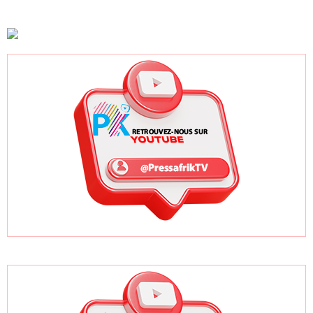
GTA en pleine
l'Africa Day à
sénégalais et
accélération
New York grâce à
autres candidats
après un premier
ses bonnes
africains
trimestre record
pratiques sur les
ODD