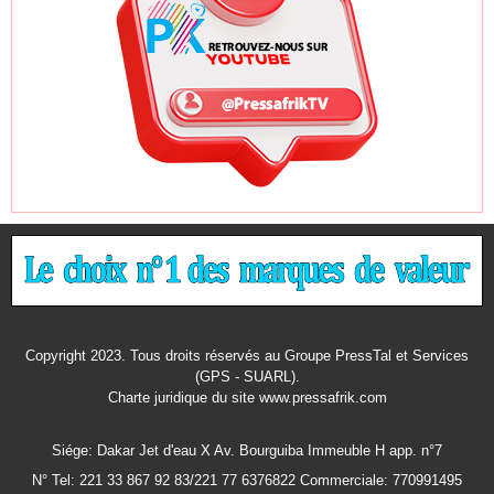
Copyright 2023. Tous droits réservés au Groupe PressTal et Services
(GPS - SUARL).
Charte juridique
du site www.pressafrik.com
Siége: Dakar Jet d'eau X Av. Bourguiba Immeuble H app. n°7
N° Tel: 221 33 867 92 83/221 77 6376822 Commerciale: 770991495