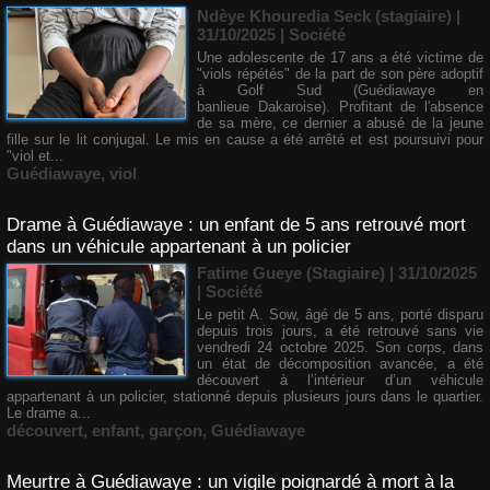
Ndèye Khouredia Seck (stagiaire) |
31/10/2025
|
Société
Une adolescente de 17 ans a été victime de
"viols répétés" de la part de son père adoptif
à Golf Sud (Guédiawaye en
banlieue Dakaroise). Profitant de l'absence
de sa mère, ce dernier a abusé de la jeune
fille sur le lit conjugal. Le mis en cause a été arrêté et est poursuivi pour
"viol et...
Guédiawaye
,
viol
Drame à Guédiawaye : un enfant de 5 ans retrouvé mort
dans un véhicule appartenant à un policier
Fatime Gueye (Stagiaire) | 31/10/2025
|
Société
Le petit A. Sow, âgé de 5 ans, porté disparu
depuis trois jours, a été retrouvé sans vie
vendredi 24 octobre 2025. Son corps, dans
un état de décomposition avancée, a été
découvert à l’intérieur d’un véhicule
appartenant à un policier, stationné depuis plusieurs jours dans le quartier.
Le drame a...
découvert
,
enfant
,
garçon
,
Guédiawaye
Meurtre à Guédiawaye : un vigile poignardé à mort à la