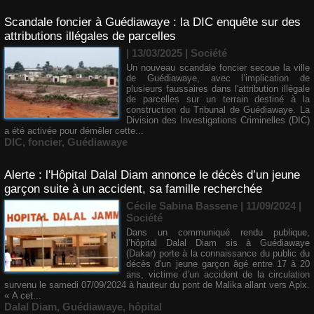
Scandale foncier à Guédiawaye : la DIC enquête sur des
attributions illégales de parcelles
| 13/03/2025
|
Société
Un nouveau scandale foncier secoue la ville
de Guédiawaye, avec l’implication de
plusieurs faussaires dans l'attribution illégale
de parcelles sur un terrain destiné à la
construction du Tribunal de Guédiawaye. La
Division des Investigations Criminelles (DIC)
a été activée pour démêler cette...
DIC
,
foncier
,
Guédiawaye
Alerte : l'Hôpital Dalal Diam annonce le décès d’un jeune
garçon suite à un accident, sa famille recherchée
Cécile Sabina Bassene
| 11/09/2024
|
Société
Dans un communiqué rendu publique,
l’hôpital Dalal Diam sis à Guédiawaye
(Dakar) porte à la connaissance du public du
décès d'un jeune garçon âgé entre 17 à 20
ans, victime d’un accident de la circulation
survenu le samedi 07/09/2024 à hauteur du pont de Malika allant vers Apix.
« A cet...
Dalal Diam
,
Guédiawaye
,
hôpital