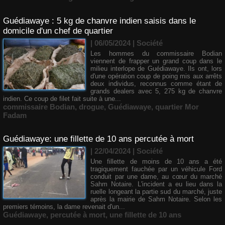
Guédiawaye : 5 kg de chanvre indien saisis dans le
domicile d'un chef de quartier
| 06/05/2024
|
Société
Les hommes du commissaire Bodian
viennent de frapper un grand coup dans le
milieu interlope de Guédiawaye. Ils ont, lors
d'une opération coup de poing mis aux arrêts
deux individus, reconnus comme étant de
grands dealers avec 5, 275 kg de chanvre
indien. Ce coup de filet fait suite à une...
commissaire Bodian
,
drogue
,
Guédiawaye
,
quartier Mor
Fadam
Guédiawaye: une fillette de 10 ans percutée à mort
| 22/04/2024
|
Société
Une fillette de moins de 10 ans a été
tragiquement fauchée par un véhicule Ford
conduit par une dame, au cœur du marché
Sahm Notaire. L'incident a eu lieu dans la
ruelle longeant la partie sud du marché, juste
après la mairie de Sahm Notaire. Selon les
premiers témoins, la dame revenait d'un...
Guédiawaye
,
percutée à mort
,
une fillette de 10 ans