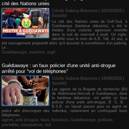
cité des Nations unies
Cécile Sabina Bassene
| 20/10/2025
|
Société
La cité des Nations unies de Golf-Sud, à
Guédiawaye (banlieue dakarois), a été le
théâtre d'une violente agression mortelle
dans la nuit de mercredi à jeudi. Un vigile,
identifié sous le nom de A.B. Tall, 41 ans, a
été sauvagement poignardé alors qu'il assurait la surveillance d'un parking.
Le...
Guédiawaye
,
meurtre
,
vigil
Guédiawaye : un faux policier d'une unité anti-drogue
arrêté pour "vol de téléphones"
Cécile Sabina Bassene
| 19/08/2025
|
Société
Les agents de la Brigade de recherche (Br)
de Wakhinane-Nimzatt à Guédiawaye, dans
la banlieue dakaroise, ont arrêté un faux
policier d'une unité anti-drogue, B. S. B.
B.S.B. se faisait passer pour un agent de
police afin d'escroquer des individus, notamment en confisquant leurs
téléphones...
agent
,
anti drogue
,
faux
,
fonction
,
Guédiawaye
,
policier
,
portable
,
usurpation
,
vol