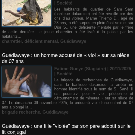
|
Société
Les habitants du quartier de Sam Sam
(banlieue dakaroise) ont été réveillé par des
cris d’au violeur. Mame Thierno D., âgé de
23 ans, a été surpris en plein ébat sexuel sur
Dior S., une déficiente mentale par le frère
de cette dernière. Le jeune charretier a été livré à la police par les
habitants...
charretier
,
déficient mental
,
Guédiawaye
Guédiawaye : un homme accusé de « viol » sur sa nièce
de 07 ans
Fatime Gueye (Stagiaire) | 20/11/2025
|
Société
La brigade de recherches de Guédiawaye,
dans la banlieue dakaroise, a arrêté un
homme identifié sous le nom de S. Sané. Il
est poursuivi pour « viol, pédophilie et
détournement de mineure » sur sa nièce de
07. Le dimanche 09 novembre 2025, le présumé viol d’une enfant de 07
ans a plongé la...
brigade recherche
,
Guédiawaye
Guédiawaye : une fille "violée" par son père adoptif sur le
lit conjugal