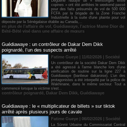
Déguène Ndiaye de « Mensonges entre
copines » ont été arrêtées le weekend passé
pour des faits présumés de vol de 500 000
FCFA par la brigade de la Zone Franche
Industrielle à la suite d'une plainte pour vol
déposée par la Sénégalaise établie au Canada,...
en plus de l’affaire de vol
,
Guédiawaye
,
l’actrice Mame Dior de
Bété-Bété visé dans une affaire de mœurs
Guédiawaye : un contrôleur de Dakar Dem Dikk
poignardé, l’un des suspects arrêté
Fatime Gueye | 11/02/2026
|
Société
Un contrôleur de la société Dakar Dem Dikk
a été agressé à l'arme blanche lors d'une
vérification de routine sur la ligne 227 à
Guédiawaye (banlieue dakaroise). L'un des
protagonistes a été interpellé par la police de
Wakhinane, dans le même secteur. Tout a
commencé lorsque la victime s'est...
contrôleur poignardé
,
Dakar Dem Dikk
,
Guédiawaye
Guédiawaye : le « multiplicateur de billets » sur tiktok
arrêté après plusieurs jours de cavale
Fatime Gueye | 06/02/2026
|
Société
La Sûreté Urbaine du Commissariat Central