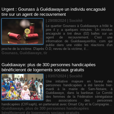
Urgent : Gounass à Guédiawaye un individu encagoulé
tire sur un agent de recouvrement
| 29/08/2024
|
Société
Le quartier Gounass à Guédiawaye a frôlé le
pire il y a quelques minutes. Un inividus
encagoulé a tiré deux (02) balles sur un
agent de recouvrement. C'est une
information de Guédiawayeinfos. com qui
publie dans une vidéo les réactions d'un
proche de la victime. D'après O.D, neveu de la victime, il...
Gounass
,
Guédiawaye
,
tir
Guédiawaye: plus de 300 personnes handicapées
bénéficieront de logements sociaux gratuits
| 03/07/2024
|
Société
Une initiative majeure en faveur des
personnes handicapées a été lancée hier-
mardi à la mairie de Sam-Notaire, à
Guédiawaye, dans la banlieue. Le Comité
des femmes de la Fédération sénégalaise
des associations des personnes
handicapées (Cf/Fsaph), en partenariat avec Omart City et la Compagnie...
Guédiawaye
,
plus de 300 personnes handicapées
bénéficieront de logements sociaux gratuits