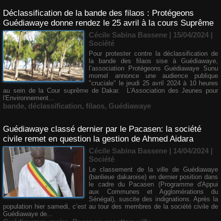
Déclassification de la bande des filaos : Protégeons
Guédiawaye donne rendez le 25 avril à la cours Suprême
Cécile Sabina Bassene
| 15/04/2024
|
Société
Pour protester contre la déclassification de
la bande des filaos sise à Guédiawaye,
l’association Protégeons Guédiawaye Sunu
momel annonce une audience publique
"cruciale" le jeudi 25 avril 2024 à 10 heures
au sein de la Cour suprême de Dakar. L'Association des Jeunes pour
l'Environnement...
bande
,
déclassification
,
filaos
,
Guédiawaye
Guédiawaye classé dernier par le Pacasen: la société
civile remet en question la gestion de Ahmed Aidara
Cécile Sabina Bassene
| 14/04/2024
|
Société
Le classement de la ville de Guédiawaye
(banlieue dakaroise) en dernier position dans
le cadre du Pacasen (Programme d'Appui
aux Communes et Agglomérations du
Sénégal), suscite des indignations. Après la
population hier samedi, c’est au tour des membres de la société civile de
Guédiawaye de...