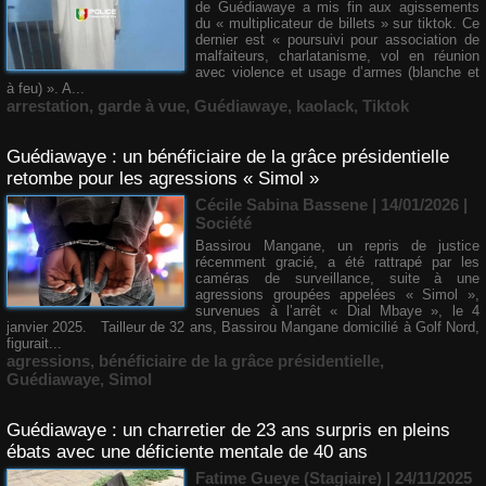
de Guédiawaye a mis fin aux agissements
du « multiplicateur de billets » sur tiktok. Ce
dernier est « poursuivi pour association de
malfaiteurs, charlatanisme, vol en réunion
avec violence et usage d’armes (blanche et
à feu) ». A...
arrestation
,
garde à vue
,
Guédiawaye
,
kaolack
,
Tiktok
Guédiawaye : un bénéficiaire de la grâce présidentielle
retombe pour les agressions « Simol »
Cécile Sabina Bassene
| 14/01/2026
|
Société
Bassirou Mangane, un repris de justice
récemment gracié, a été rattrapé par les
caméras de surveillance, suite à une
agressions groupées appelées « Simol »,
survenues à l’arrêt « Dial Mbaye », le 4
janvier 2025. Tailleur de 32 ans, Bassirou Mangane domicilié à Golf Nord,
figurait...
agressions
,
bénéficiaire de la grâce présidentielle
,
Guédiawaye
,
Simol
Guédiawaye : un charretier de 23 ans surpris en pleins
ébats avec une déficiente mentale de 40 ans
Fatime Gueye (Stagiaire) | 24/11/2025