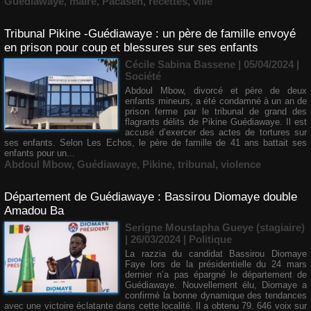
Guédiawaye
,
maire
,
Pacasen
,
recettes
,
ville
Tribunal Pikine -Guédiawaye : un père de famille envoyé
en prison pour coup et blessures sur ses enfants
Cécile Sabina Bassene
| 05/04/2024
|
Société
Abdoul Mbow, divorcé et père de deux
enfants mineurs, a été condamné à un an de
prison ferme par le tribunal de grand des
flagrants délits de Pikine Guédiawaye. Il est
accusé d’exercer des actes de tortures sur
ses enfants. Selon Les Echos, le père de famille de 41 ans battait ses
enfants pour un...
Abdoul Mbow
,
Guédiawaye
,
Pikine
,
tribunal
,
violence
Département de Guédiawaye : Bassirou Diomaye double
Amadou Ba
Serigne Moustapha Gueye (stagiaire)
| 26/03/2024
|
Politique
La razzia du candidat Bassirou Diomaye
Faye lors de la présidentielle du 24 mars
dernier n’a pas épargné le département de
Guédiawaye. Nouvellement élu, Diomaye a
confirmé la bonne dynamique des tendances
avec une victoire éclatante dans cette localité. Il a obtenu 79. 646 voix sur