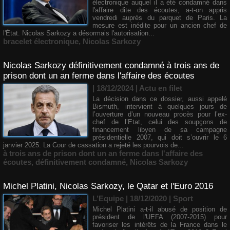
électronique auquel il a été condamné dans
l'affaire dite des écoutes, a-t-on appris
vendredi auprès du parquet de Paris. La
mesure est inédite pour un ancien chef de
l'État. Nicolas Sarkozy a désormais l'autorisation...
bracelet électronique
,
Nicolas Sarkozy
Nicolas Sarkozy définitivement condamné à trois ans de
prison dont un an ferme dans l'affaire des écoutes
| 18/12/2024
|
Actu en filet
La décision dans ce dossier, aussi appelé
Bismuth, intervient à quelques jours de
l’ouverture d’un nouveau procès pour l’ex-
chef de l’Etat, celui des soupçons de
financement libyen de sa campagne
présidentielle 2007, qui doit s’ouvrir le 6
janvier 2025. La Cour de cassation a rejeté les pourvois de...
à trois ans de prison dont un an ferme dans l'affaire des
écoutes
,
définitivement condamné
,
Nicolas Sarkozy
Michel Platini, Nicolas Sarkozy, le Qatar et l'Euro 2016
L’Equipe | 18/12/2020
|
Sport
Michel Platini a-t-il abusé de position de
président de l'UEFA (2007-2015) pour
favoriser les intérêts de la France dans le