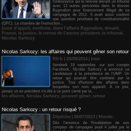
l'ordonnance qui le renvoie devant un tribunal
avec 13 autres personnes dans le dossier
Bygmalion pour financement illégal de sa
campagne de 2012. Il avait aussi soulevé
une question prioritaire de constitutionnalité
(QPC). La chambre de l'instruction...
(cour d'appel)
,
confirme
,
dans l'affaire Bygmalion
,
devant
,
France
,
la justice
,
le renvoi de l'ancien président
,
le tribunal
,
Nicolas Sarkozy
Nicolas Sarkozy: les affaires qui peuvent gêner son retour
Rfi.fr | 20/09/2014
|
Inter
Vendredi 19 septembre, sur son compte
Facebook, Nicolas Sarkozy a annoncé sa
candidature à la présidence de l’UMP. Un
retour qui pourrait être contrarié par la
justice. Tour d'horizon des affaires dans
lesquelles son nom apparaît. À ce jour,
jamais un ex-président n'a été à ce point cerné par la...
les affaires
,
Nicolas Sarkozy
,
peuvent gêner
,
retour
Nicolas Sarkozy : un retour risqué ?
Dépéche | 06/07/2013
|
Monde
Dès l'annonce de l'invalidation de ses
comptes de campagne jeudi 4 juillet par le