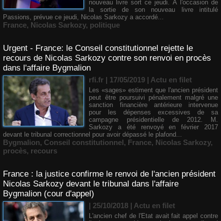
nouveau livre sort ce jeudi. À l'occasion de
la sortie de son nouveau livre intitulé
Passions, prévue ce jeudi, Nicolas Sarkozy a accordé...
France
,
Nicolas Sarkozy
,
politique
Urgent - France: le Conseil constitutionnel rejette le
recours de Nicolas Sarkozy contre son renvoi en procès
dans l'affaire Bygmalion
rfi.fr | 17/05/2019
|
Actu en filet
Les «sages» estiment que l'ancien président
peut être poursuivi pénalement malgré une
sanction financière antérieure intervenue
pour les dépenses excessives de sa
campagne présidentielle de 2012. M.
Sarkozy a été renvoyé en février 2017
devant le tribunal correctionnel pour avoir dépassé le plafond...
Bygmalion
,
Conseil constitutionnel
,
France
,
Nicolas Sarkozy
,
procès
,
recours
France : la justice confirme le renvoi de l'ancien président
Nicolas Sarkozy devant le tribunal dans l'affaire
Bygmalion (cour d'appel)
| 25/10/2018
|
Actu en filet
L'ancien chef de l'Etat avait fait appel contre