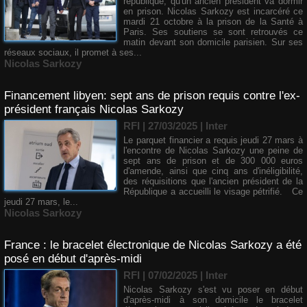
république, qu'un ancien président va dormir
en prison. Nicolas Sarkozy est incarcéré ce
mardi 21 octobre à la prison de la Santé à
Paris. Ses soutiens se sont retrouvés ce
matin devant son domicile parisien. Sur ses
réseaux sociaux, il promet à ses...
Nicolas Sarkozy
Financement libyen: sept ans de prison requis contre l'ex-
président français Nicolas Sarkozy
RFI | 27/03/2025
|
Inter
Le parquet financier a requis jeudi 27 mars à
l'encontre de Nicolas Sarkozy une peine de
sept ans de prison et de 300 000 euros
d'amende, ainsi que cinq ans d'inéligibilité,
des réquisitions que l'ancien président de la
République a accueilli le visage pétrifié. Ce
jeudi 27 mars, le...
Nicolas Sarkozy
France : le bracelet électronique de Nicolas Sarkozy a été
posé en début d'après-midi
RFI | 07/02/2025
|
Inter
Nicolas Sarkozy s'est vu poser en début
d'après-midi à son domicile le bracelet