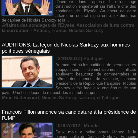
décembre dans l'après-midi qu'un juge
d'instruction enquêterait sur l'affaire dite des
sondages de l'Elysée. Au coeur de cette
affaire, un contrat signé entre l'ex-directrice
de cabinet de Nicolas Sarkozy et la...
Affaires des sondages de l'Elysée
,
Association de lutte contre
la corruption - Anticor
,
France
,
Nicolas Sarkozy
AUDITIONS: La leçon de Nicolas Sarkozy aux hommes
politiques sénégalais
| 24/11/2012
|
Politique
Au moment où les auditions de personnalités
soupçonnées d’enrichissement illicite
soulèvent beaucoup de commentaires et
même des scènes de violence, l’ancien
président de la République française, Nicolas
Sarkozy a fait face aux enquêteurs de son
pays. Une belle leçon de respect des institutions que...
Mme Bettencourt
,
Nicolas Sarkozy
,
sarkozy et l'afrique
François Fillon annonce sa candidature à la présidence de
l'UMP
| 01/07/2012
|
Monde
Deux mois à peine après l'échec à la
présidentielle de Nicolas Sarkozy, François