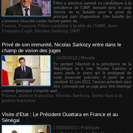
Fillon a annoncé samedi sa candidature à la
présidence de l'UMP, donnant ainsi le coup
d'envoi de la bataille pour la prise du
principal parti d'opposition. Une bataille qui
s'annonce musclée contre l'actuel patron de...
France
,
François Fillon candidat à la tête de l'UMP
,
Jean-
François Copé
,
Nicolas Sarkozy
,
UMP
Privé de son immunité, Nicolas Sarkozy entre dans le
champ de vision des juges
| 15/06/2012
|
Monde
En perdant l’élection à la présidence de la
République le 6 mai, Nicolas Sarkozy a
aussi perdu le statut qui le protégeait de
toute poursuite judiciaire. A partir de ce
vendredi 15 juin 2012, l’ancien président peut
être convoqué par un juge pour être interrogé
comme (presque) n’importe quel...
France
,
Justice française
,
Nicolas Sarkozy
,
Sarko face à la
justice française
Visite d’Etat : Le Président Ouattara en France et au
Sénégal
| 30/04/2012
|
Politique