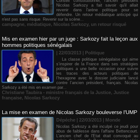
Conseil constitutionnel, l'ancien président
Nicolas Sarkozy a fait savoir qu'il allait
revenir dans l'arène politique pour se
défendre. Un retour médiatique anticipé qui
n'est pas sans risque. Revenir sur la scène...
campagne
,
médiatique
,
Nicolas Sarkozy
,
un retour risqué
Mis en examen hier par un juge : Sarkozy fait la leçon aux
hommes politiques sénégalais
| 22/03/2013
|
Politique
La classe politique sénégalaise qui aime
s’inspirer de la France dans ses stratégies
politiques a une belle occasion pour suivre
les traces des acteurs politiques de
l’hexagone avec le dossier judiciaire lancé
contre l’ancien président, français. Nicolas
Sarkozy a été mis en examen par...
Christiane Taubira - ministre français de la Justice
,
Justice
française
,
Nicolas Sarkozy
La mise en examen de Nicolas Sarkozy bouleverse l'UMP
Dépéche | 22/03/2013
|
Monde
Nicolas Sarkozy a été inculpé ce jeudi pour
abus de faiblesse dans l'affaire Bettencourt.
L'ancien chef de l'Etat était convoqué au