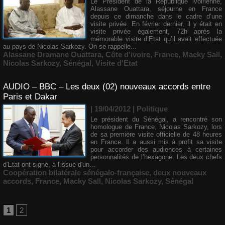
Le Président de la République ivoirienne,
Alassane Ouattara, séjourne en France
depuis ce dimanche dans le cadre d’une
visite privée. En février dernier, il y était en
visite privée également, 72h après la
mémorable visite d’Etat qu’il avait effectuée
au pays de Nicolas Sarkozy. On se rappelle...
Alassane Dramane Ouattara
,
Côte d'ivoire
,
France
,
Macky Sall
,
Nicolas Sarkozy
,
Sénégal
,
Visite d'Etat
AUDIO – BBC – Les deux (02) nouveaux accords entre
Paris et Dakar
| 19/04/2012
|
Politique
Le président du Sénégal, a rencontré son
homologue de France, Nicolas Sarkozy, lors
de sa première visite officielle de 48 heures
en France. Il a aussi mis à profit sa visite
pour accorder des audiences à certaines
personnalités de l’hexagone. Les deux chefs
d'Etat ont signé, à l'issue d'un...
Coopération bilatérale sénégalo-française
,
deux nouveaux
accords
,
France
,
Macky Sall
,
Nicolas Sarkozy
,
Sénégal
1
2