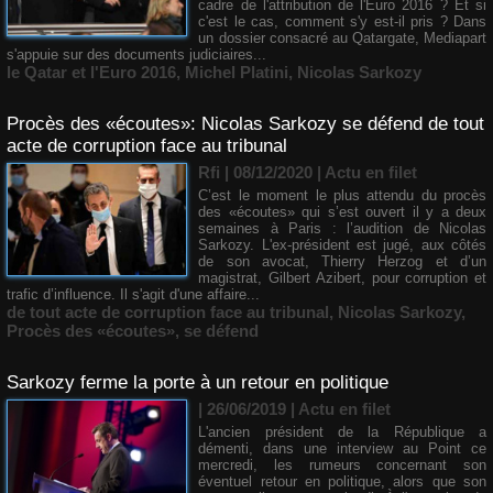
cadre de l'attribution de l'Euro 2016 ? Et si
c'est le cas, comment s'y est-il pris ? Dans
un dossier consacré au Qatargate, Mediapart
s'appuie sur des documents judiciaires...
le Qatar et l'Euro 2016
,
Michel Platini
,
Nicolas Sarkozy
Procès des «écoutes»: Nicolas Sarkozy se défend de tout
acte de corruption face au tribunal
Rfi | 08/12/2020
|
Actu en filet
​C’est le moment le plus attendu du procès
des «écoutes» qui s’est ouvert il y a deux
semaines à Paris : l’audition de Nicolas
Sarkozy. L'ex-président est jugé, aux côtés
de son avocat, Thierry Herzog et d’un
magistrat, Gilbert Azibert, pour corruption et
trafic d’influence. Il s'agit d'une affaire...
de tout acte de corruption face au tribunal
,
Nicolas Sarkozy
,
Procès des «écoutes»
,
se défend
Sarkozy ferme la porte à un retour en politique
| 26/06/2019
|
Actu en filet
L'ancien président de la République a
démenti, dans une interview au Point ce
mercredi, les rumeurs concernant son
éventuel retour en politique, alors que son