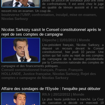
palais de justice de Bordeaux pour une série
de confrontations. Il est entré chez le juge
en qualité de témoin assisté et il en est
ressorti mis en examen. Un coup de...
bouleverse l'UMP
,
confrontation
,
inculpé
,
mise en examen
,
Nicolas Sarkozy
Nicolas Sarkozy saisit le Conseil constitutionnel après le
rejet de ses comptes de campagne
Dépeche | 11/01/2013
|
Monde
L'ex-président français, Nicolas Sarkozy, a
déposé un recours devant le Conseil
constitutionnel, hier jeudi 10 janvier. Une
action qui fait suite au rejet de ses comptes
de campagne de la dernière présidentielle
par la Commission nationale des comptes de
campagne et des financements politiques...
Conseil constitutionnel français
,
France
,
François
HOLLANDE
,
Justice française
,
Nicolas Sarkozy
,
Rejet des
comptes e campagne de Nicolas Sarkozy
Affaire des sondages de l'Elysée : l'enquête peut débuter
Rfi.fr | 20/12/2012
|
Monde
La plus haute juridiction a tranché. La Cour
de cassation a décidé ce mercredi 19