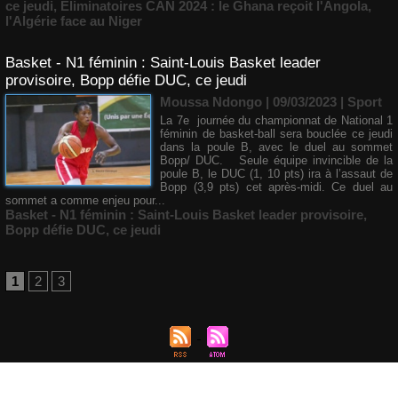
ce jeudi
,
Eliminatoires CAN 2024 : le Ghana reçoit l'Angola
,
l'Algérie face au Niger
Basket - N1 féminin : Saint-Louis Basket leader
provisoire, Bopp défie DUC, ce jeudi
Moussa Ndongo | 09/03/2023
|
Sport
La 7e journée du championnat de National 1
féminin de basket-ball sera bouclée ce jeudi
dans la poule B, avec le duel au sommet
Bopp/ DUC. Seule équipe invincible de la
poule B, le DUC (1, 10 pts) ira à l’assaut de
Bopp (3,9 pts) cet après-midi. Ce duel au
sommet a comme enjeu pour...
Basket - N1 féminin : Saint-Louis Basket leader provisoire
,
Bopp défie DUC
,
ce jeudi
1
2
3