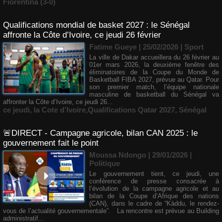
Fiorentina (3-0)
Qualifications mondial de basket 2027 : le Sénégal
affronte la Côte d’Ivoire, ce jeudi 26 février
Fatime Gueye | 25/02/2026
|
Sport
La ville de Dakar accueillera du 26 février au
01er mars 2026, la deuxième fenêtre des
éliminatoires de la Coupe du Monde de
Basketball FIBA 2027, prévue au Qatar. Pour
son premier match, l’équipe nationale
masculine de basketball du Sénégal va
affronter la Côte d’Ivoire, ce jeudi 26...
ce jeudi
,
la Cote d’Ivoire
,
​Qualifications Qatar 2027
,
Sénégal
🚨DIRECT - Campagne agricole, bilan CAN 2025 : le
gouvernement fait le point
Moussa Ndongo | 29/01/2026
|
Politique
Le gouvernement tient, ce jeudi, une
conférence de presse consacrée à
l’évolution de la campagne agricole et au
bilan de la Coupe d’Afrique des nations
(CAN), dans le cadre de “Kàddu, le rendez-
vous de l’actualité gouvernementale”. La rencontre est prévue au Building
administratif...