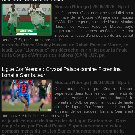
Moussa Ndongo | 28/05/2026
|
Sport
Les "Lionceaux" ont décroché leur billet pour
la finale de la Coupe d'Afrique des nations
(CAN) U17, ce jeudi, au stade Prince Moulay
Hassan de Rabat. Face au Maroc, pays
organisateur, les jeunes sénégalais se sont
imposés à l'issue d'une séance de tirs au but
serrée (7-6), après un score nul de...
au stade Prince Moulay Hassan de Rabat. Face au Maroc
,
ce
jeudi
,
Les "Lionceaux" ont décroché leur billet pour la finale
de la Coupe d'Afrique des nations (CAN) U17
,
pa
Ligue Conférence : Crystal Palace domine Fiorentina,
Ismaïla Sarr buteur
Moussa Ndongo | 09/04/2026
|
Sport
Gros coup réussi par Crystal Palace.
Supérieurs dans tous les compartiments du
jeu, les Eagles ont nettement dominé la
Fiorentina (3-0), ce jeudi, en quart de finale
aller de Ligue Conférence. Parmi les
artisans de ce succès, Ismaïla Sarr s’est
une nouvelle fois illustré en trouvant le...
ce jeudi
,
en quart de finale aller de Ligue Conférence.
,
Gros
coup réussi par Crystal Palace. Supérieurs dans tous les
compartiments du jeu
,
les Eagles ont nettement dominé la