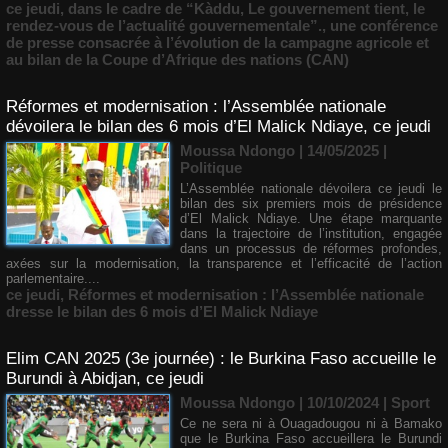
ce jeudi
,
dans le cadre de “Kàddu
,
Le gouvernement tient
,
le
rendez-vous de l’actualité gouvernementale”.
,
une conférence
de presse consacrée à l’évolution de la campagne agricole et
au bilan de la Coupe d’Afrique des nations (CAN)
Réformes et modernisation : l’Assemblée nationale
dévoilera le bilan des 6 mois d’El Malick Ndiaye, ce jeudi
Moussa Ndongo | 14/05/2025
|
Politique
L’Assemblée nationale dévoilera ce jeudi le
bilan des six premiers mois de présidence
d’El Malick Ndiaye. Une étape marquante
dans la trajectoire de l’institution, engagée
dans un processus de réformes profondes,
axées sur la modernisation, la transparence et l’efficacité de l’action
parlementaire....
ce jeudi
,
Réformes et modernisation : l’Assemblée nationale
dresse le bilan des 6 mois d’El Malick Ndiaye
Elim CAN 2025 (3e journée) : le Burkina Faso accueille le
Burundi à Abidjan, ce jeudi
Moussa Ndongo | 10/10/2024
|
Sport
Ce ne sera ni à Ouagadougou ni à Bamako
que le Burkina Faso accueillera le Burundi