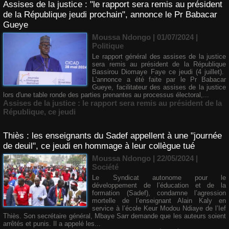
Assises de la justice : "le rapport sera remis au président
de la République jeudi prochain", annonce le Pr Babacar
Gueye
Moussa Ndongo | 01/07/2024
|
Politique
Le rapport général des assises de la justice
sera remis au président de la République
Bassirou Diomaye Faye ce jeudi (4 juillet).
L'annonce a été faite par le Pr Babacar
Gueye, facilitateur des assises de la justice
lors d'une table ronde des parties prenantes au processus électoral,...
Assises de la justice : le rapport sera remis au président de la
République
,
ce jeudi
Thiès : les enseignants du Sadef appellent à une "journée
de deuil", ce jeudi en hommage à leur collègue tué
Moussa Ndongo | 22/05/2024
|
Société
Le Syndicat autonome pour le
développement de l’éducation et de la
formation (Sadef), condamne l’agression
mortelle de l’enseignant Alain Kaly en
service à l’école Keur Modou Ndiaye de l’Ief
Thiès. Son secrétaire général, Mbaye Sarr demande que les auteurs soient
arrêtés et punis. Il a appelé les...