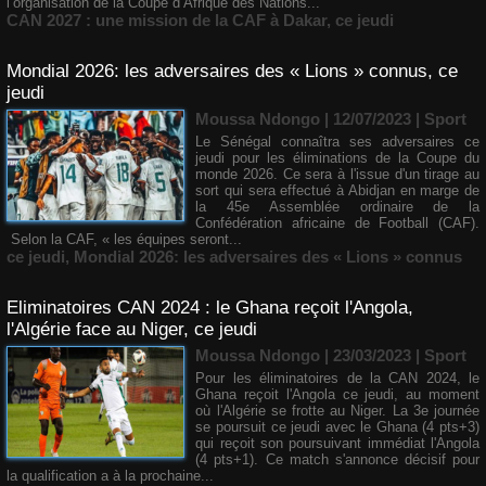
l’organisation de la Coupe d’Afrique des Nations...
CAN 2027 : une mission de la CAF à Dakar
,
ce jeudi
Mondial 2026: les adversaires des « Lions » connus, ce
jeudi
Moussa Ndongo | 12/07/2023
|
Sport
Le Sénégal connaîtra ses adversaires ce
jeudi pour les éliminations de la Coupe du
monde 2026. Ce sera à l'issue d'un tirage au
sort qui sera effectué à Abidjan en marge de
la 45e Assemblée ordinaire de la
Confédération africaine de Football (CAF).
Selon la CAF, « les équipes seront...
ce jeudi
,
Mondial 2026: les adversaires des « Lions » connus
Eliminatoires CAN 2024 : le Ghana reçoit l'Angola,
l'Algérie face au Niger, ce jeudi
Moussa Ndongo | 23/03/2023
|
Sport
Pour les éliminatoires de la CAN 2024, le
Ghana reçoit l'Angola ce jeudi, au moment
où l'Algérie se frotte au Niger. La 3e journée
se poursuit ce jeudi avec le Ghana (4 pts+3)
qui reçoit son poursuivant immédiat l'Angola
(4 pts+1). Ce match s'annonce décisif pour
la qualification a à la prochaine...