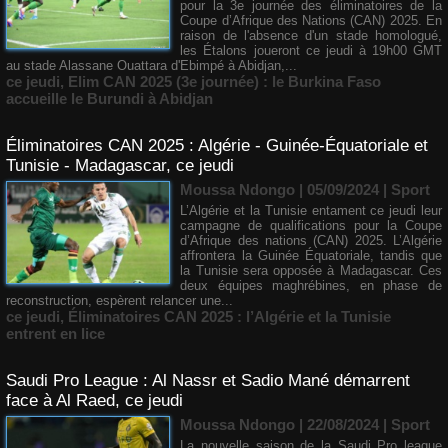
pour la 3e journée des éliminatoires de la
Coupe d’Afrique des Nations (CAN) 2025. En
raison de l'absence d'un stade homologué,
les Étalons joueront ce jeudi à 19h00 GMT
au stade Alassane Ouattara d'Ebimpé à Abidjan,...
ce jeudi
,
Elim CAN 2025 (3e journée) : le Burkina Faso
accueille le Burundi à Abidjan
Éliminatoires CAN 2025 : Algérie - Guinée-Équatoriale et
Tunisie - Madagascar, ce jeudi
Moussa Ndongo | 05/09/2024
|
Sport
L’Algérie et la Tunisie entament ce jeudi leur
campagne de qualifications pour la Coupe
d’Afrique des nations (CAN) 2025. L’Algérie
affrontera la Guinée Équatoriale, tandis que
la Tunisie sera opposée à Madagascar. Ces
deux équipes maghrébines, en phase de
reconstruction, espèrent relancer une...
ce jeudi
,
Éliminatoires CAN 2025 : l’Algérie et la Tunisie
entrent en lice
Saudi Pro League : Al Nassr et Sadio Mané démarrent
face à Al Raed, ce jeudi
Moussa Ndongo | 22/08/2024
|
Sport
La nouvelle saison de la Saudi Pro league