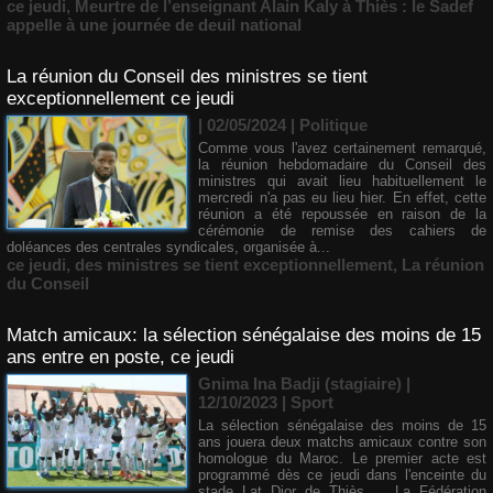
ce jeudi
,
Meurtre de l’enseignant Alain Kaly à Thiès : le Sadef
appelle à une journée de deuil national
La réunion du Conseil des ministres se tient
exceptionnellement ce jeudi
| 02/05/2024
|
Politique
Comme vous l'avez certainement remarqué,
la réunion hebdomadaire du Conseil des
ministres qui avait lieu habituellement le
mercredi n'a pas eu lieu hier. En effet, cette
réunion a été repoussée en raison de la
cérémonie de remise des cahiers de
doléances des centrales syndicales, organisée à...
ce jeudi
,
des ministres se tient exceptionnellement
,
La réunion
du Conseil
Match amicaux: la sélection sénégalaise des moins de 15
ans entre en poste, ce jeudi
Gnima Ina Badji (stagiaire) |
12/10/2023
|
Sport
La sélection sénégalaise des moins de 15
ans jouera deux matchs amicaux contre son
homologue du Maroc. Le premier acte est
programmé dès ce jeudi dans l'enceinte du
stade Lat Dior de Thiès. La Fédération