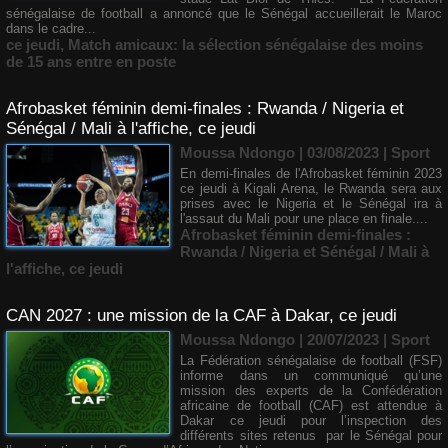
sénégalaise de football a annoncé que le Sénégal accueillerait le Maroc
dans le cadre...
ce jeudi
,
Match amicaux: la sélection sénégalaise des moins
de 15 ans entre en poste
Afrobasket féminin demi-finales : Rwanda / Nigeria et
Sénégal / Mali à l'affiche, ce jeudi
Moussa Ndongo | 03/08/2023
|
Sport
En demi-finales de l'Afrobasket féminin 2023
ce jeudi à Kigali Arena, le Rwanda sera aux
prises avec le Nigeria et le Sénégal ira à
l'assaut du Mali pour une place en finale....
Afrobasket féminin demi-finales :
Rwanda / Nigeria et Sénégal / Mali à
l'affiche
,
ce jeudi
CAN 2027 : une mission de la CAF à Dakar, ce jeudi
Moussa Ndongo | 20/07/2023
|
Sport
La Fédération sénégalaise de football (FSF)
informe dans un communiqué qu’une
mission des experts de la Confédération
africaine de football (CAF) est attendue à
Dakar ce jeudi pour l’inspection des
différents sites retenus par le Sénégal pour