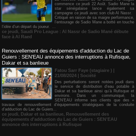
commence ce jeudi 22 Août. Sadio Mane la
star sénégalaise lance également sa
campagne ce jeudi avec son club Al Nassr.
Critiqué en raison de sa maigre performance,
l’entourage de Sadio Mane a botté en touche
l’idée d’un départ du joueur. ...
ce jeudi
,
Saudi Pro League : Al Nassr de Sadio Mané débute
face à Al Raed
Renouvellement des équipements d'adduction du Lac de
Guiers : SEN'EAU annonce des interruptions à Rufisque,
Dakar et sa banlieue
Fatou Sarr Faye (stagiaire ) |
21/08/2024
|
Société
Des perturbations seront notées jeudi dans
le service de distribution d’eau potable à
Dakar et sa banlieue ainsi qu’à Rufisque et
environs. Dans un communiqué, la
SEN’EAU informe ses clients que des «
travaux de renouvellement d’équipements stratégiques de la conduite
d’adduction du Lac de Guiers...
ce jeudi
,
Dakar et sa banlieue
,
Renouvellement des
équipements d'adduction du Lac de Guiers : SEN'EAU
annonce des interruptions à Rufisque