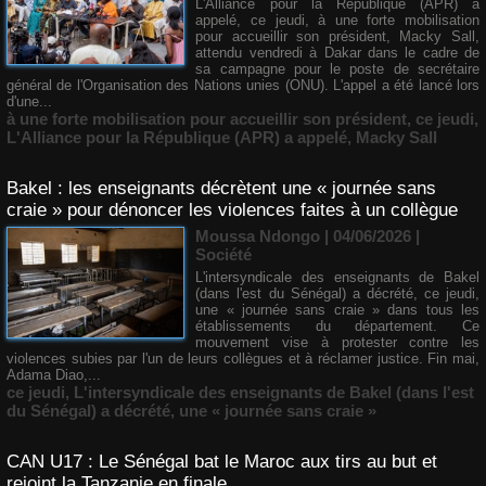
L'Alliance pour la République (APR) a
appelé, ce jeudi, à une forte mobilisation
pour accueillir son président, Macky Sall,
attendu vendredi à Dakar dans le cadre de
sa campagne pour le poste de secrétaire
général de l'Organisation des Nations unies (ONU). L'appel a été lancé lors
d'une...
à une forte mobilisation pour accueillir son président
,
ce jeudi
,
L'Alliance pour la République (APR) a appelé
,
Macky Sall
Bakel : les enseignants décrètent une « journée sans
craie » pour dénoncer les violences faites à un collègue
Moussa Ndongo | 04/06/2026
|
Société
L'intersyndicale des enseignants de Bakel
(dans l'est du Sénégal) a décrété, ce jeudi,
une « journée sans craie » dans tous les
établissements du département. Ce
mouvement vise à protester contre les
violences subies par l'un de leurs collègues et à réclamer justice. Fin mai,
Adama Diao,...
ce jeudi
,
L'intersyndicale des enseignants de Bakel (dans l'est
du Sénégal) a décrété
,
une « journée sans craie »
CAN U17 : Le Sénégal bat le Maroc aux tirs au but et
rejoint la Tanzanie en finale