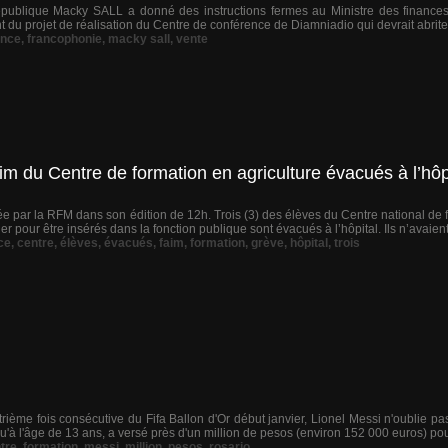
épublique Macky SALL a donné des instructions fermes au Ministre des finance
 du projet de réalisation du Centre de conférence de Diamniadio qui devrait abrit
ence
,
francophonie
,
macky sall
,
vente
aim du Centre de formation en agriculture évacués à l’hôp
ée par la RFM dans son édition de 12h. Trois (3) des élèves du Centre national de 
 pour être insérés dans la fonction publique sont évacués à l’hôpital. Ils n’avaien
ce
,
centre
,
élèves
,
évacués
,
faim
,
formation
,
grève
,
hôpital
,
trois
rième fois consécutive du Fifa Ballon d'Or début janvier, Lionel Messi n'oublie pas
'à l'âge de 13 ans, a versé près d'un million de pesos (environ 152 000 euros) pour
tre
,
formation
,
messi
,
million
,
pesos
,
rosario