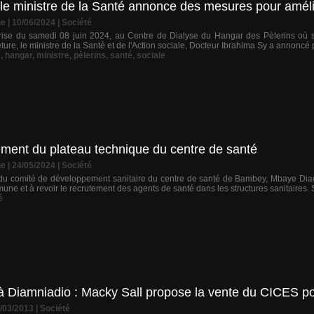
le ministre de la Santé annonce des mesures pour amélio
ne
| 10/06/2024
|
Société
prise du samedi 08 juin 2024, au Centre de Dialyse du Hangar des Pèlerins où so
ure, le ministre de la Santé et de l'Action sociale, Docteur Ibrahima Sy a annoncé 
e
,
hangar
,
ministre
,
pèlerins
,
santé
,
sociale
ment du plateau technique du centre de santé
ne
| 24/05/2024
|
Société
 du comité de développement sanitaire du centre de santé de Bambey, Mbaye Diack, a
une et à revoir le recrutement des agents de santé dans les structures sanitaires. 
é
à Diamniadio : Macky Sall propose la vente du CICES po
0/03/2013
|
Société