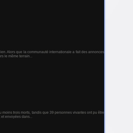
alien. Alors que la communauté internationale a fait des annonces
rs le même terrain...
au moins trois morts, tandis que 39 personnes vivantes ont pu être
t et envoyées dans...