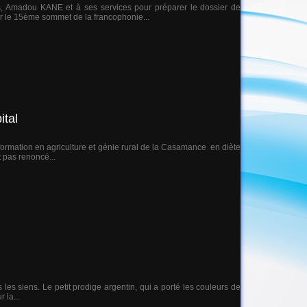
s, Amadou KANE et à ses services pour préparer le dossier de
er le 15ème sommet de la francophonie...
ital
formation en agriculture et génie rural de la Casamance en diète
t pas renoncé...
 les siens. Le petit prodige argentin, qui a porté les couleurs de
 la...