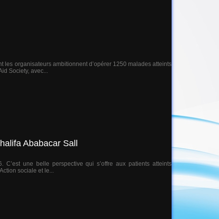
nt les organisateurs ambitionnent d’opérer 1250 malades atteints
d Society, avec...
halifa Ababacar Sall
 C’est une belle perspective qui s’offre aux patients atteints
ction sociale et le...