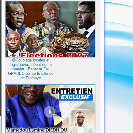
🔴Couplage locales et
législatives, débat sur le
mandat : Babacar Fall
GRADEC pointe le silence
de Diomaye