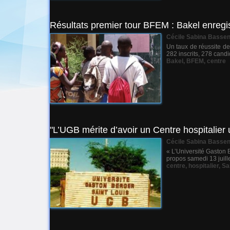
Résultats premier tour BFEM : Bakel enregi
Cécile Sabina Basse
Un taux de réussite de
282 inscrits, 278 candi
Bakel
,
BFEM
,
centre
"L’UGB mérite d’avoir un Centre hospitalier u
Cécile Sabina Basse
« L’Université Gaston B
propos samedi 13 juill
centre
,
hospitalier
,
Sa