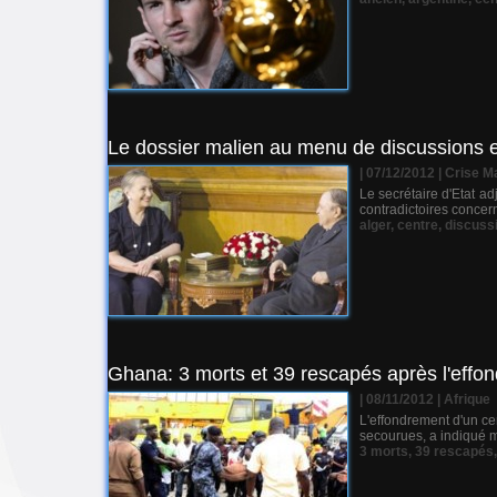
Le dossier malien au menu de discussions e
| 07/12/2012
|
Crise M
Le secrétaire d'Etat a
contradictoires concern
alger
,
centre
,
discuss
Ghana: 3 morts et 39 rescapés après l'effo
| 08/11/2012
|
Afrique
L'effondrement d'un ce
secourues, a indiqué m
3 morts
,
39 rescapés