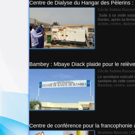
Centre de Dialyse du Hangar des Pèlerins : 
Cécile Sabina Basse
Suite à sa visite sur
Dantec, après sa fermet
action
,
centre
,
dialys
Bambey : Mbaye Diack plaide pour le relève
Cécile Sabina Basse
Le secrétaire exécutif
sanitaire de cette comm
Bambey
,
centre
,
sant
Centre de conférence pour la francophonie 
Ibrahima Mansaly | 2