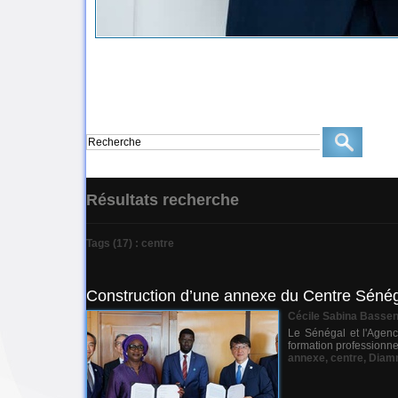
Résultats recherche
Tags (17) : centre
Construction d’une annexe du Centre Séné
Cécile Sabina Basse
Le Sénégal et l'Agen
formation professionne
annexe
,
centre
,
Diamn