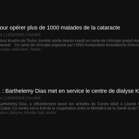
 pour opérer plus de 1000 malades de la cataracte
ne
| 13/02/2025
|
Société
oul khadim de Touba (centre) abrite depuis mardi un camp de chirurgie gratuit do
à samedi. Ce camp de chirurgie organisé par l’ONG humanitaire koweitienne Direct Ai
rurgie
,
opération
,
Touba
, : Barthelemy Dias met en service le centre de dialyse K
ne
| 19/08/2024
|
Société
rthélémy Dias, a officiellement lancé les activités du Centre situé à Liberté 6.
Dakar. Ce centre est le fruit de la coopération entre le Ministère de la Santé et de l’A
akar
,
dialyse
,
Khalifa Sall
,
maire