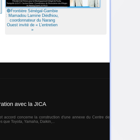
🔴Frontière Sénégal-Gambie
: Mamadou Lamine Diédhiou,
coordonnateur du Narang
Ouest invité de « L’entretien
»
ation avec la JICA
et accord concerne la construction d'une annexe du Centre de
s que Toyota, Yamaha, Daikin,...