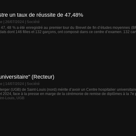
stre un taux de réussite de 47,48%
ne
| 26/07/2024
|
Société
 47, 48 % a été enregistré au premier tour du Brevet de fin d’études moyennes (BFE
dats dont 146 filles et 132 garçons, ont composé dans ce centre d’examen. 132 candid
niversitaire" (Recteur)
ne
| 14/07/2024
|
Société
erger (UGB) de Saint-Louis (nord) mérite d’avoir un Centre hospitalier universitair
et 2024, face à la presse en marge de la cérémonie de remise de diplômes à la 7e 
int-Louis
,
UGB