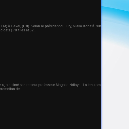
M) à Bakel, (Est). Selon le président du jury, Niaka Konaté, sur
ats ( 70 filles et 62...
e », a estimé son recteur professeur Magatte Ndiaye. Il a tenu ces
promotion de...