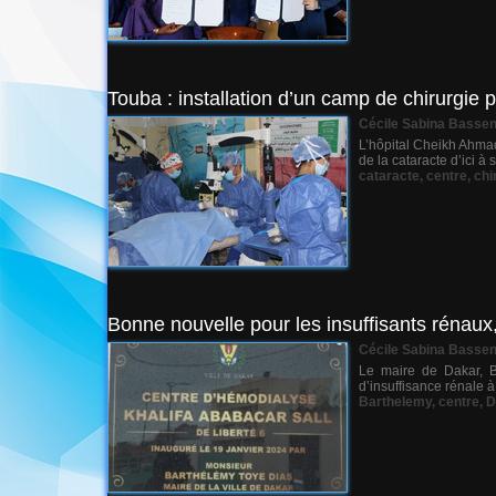
Touba : installation d’un camp de chirurgie
Cécile Sabina Basse
L’hôpital Cheikh Ahmad
de la cataracte d’ici 
cataracte
,
centre
,
chi
Bonne nouvelle pour les insuffisants rénaux
Cécile Sabina Basse
Le maire de Dakar, Ba
d’insuffisance rénale à 
Barthelemy
,
centre
,
D