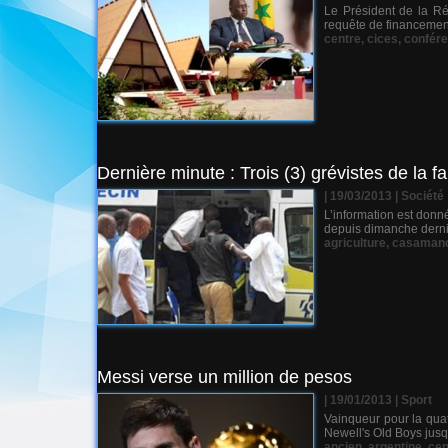
Le Président de la R
requête de financement
centre
,
cices
,
confér
Dernière minute : Trois (3) grévistes de la f
| 19/03/2013
|
Société
L’information est donn
depuis dimanche dernier
agriculture
,
casaman
Messi verse un million de pesos
| 19/01/2013
|
Sport
Vainqueur pour la quat
Newell's Old Boys jusqu
ancien
,
argentine
,
cen