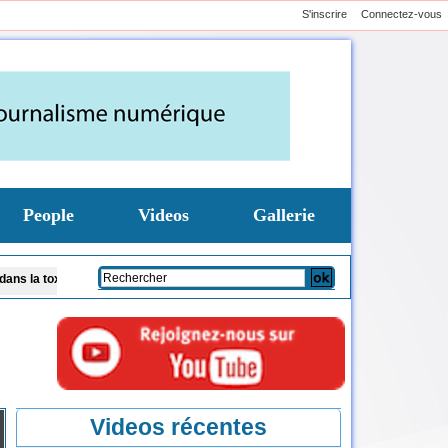
S'inscrire
Connectez-vous
People
Videos
Gallerie
et la maintenance biomédicale
Hausse présumé de la subvention à la Senelec : 
Videos récentes