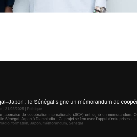
gal–Japon : le Sénégal signe un mémorandum de coopér
ne
| 21/08/2025
|
Politique
ce japonaise de coopération internationale (JICA) ont signé un mémorandum. C
lle Sénégal–Japon à Diamniadio. Ce projet se fera avec l’appui d'entreprises telle
iadio
,
formation
,
Japon
,
mémorandum
,
Senegal