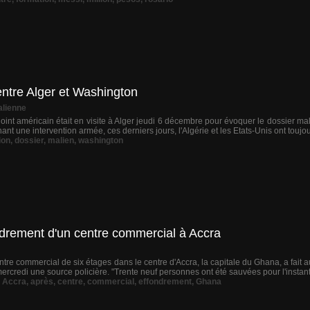
ntre Alger et Washington
alienne
djoint américain était en visite à Alger jeudi 6 décembre pour évoquer le dossier m
ant une intervention armée, ces derniers jours, l'Algérie et les Etats-Unis ont toujou
ion
,
dossier
,
malien
,
washington
ndrement d'un centre commercial à Accra
ntre commercial de six étages dans le centre d'Accra, la capitale du Ghana, a fait 
ercredi une source policière. "Trente neuf personnes ont été sauvées pour l'instan
,
Accra
,
après
,
centre
,
commercial
,
effondrement
,
Ghana