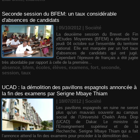
Seconde session du BFEM: un taux considérable
d'absences de candidats
| 05/10/2012
|
Société
La deuxième session du Brevet de Fin
d'Etudes Moyennes (BFEM) a démarré hier
jeudi 04 octobre sur l'ensemble du territoire
national. Elle est marquée par un fort taux
d'absences de candidats qui ont jugé.
Cependant l'épreuve de français a été jugée
très abordable par rapport à celle de la première...
absence
,
bfem
,
écoles
,
élèves
,
examens
,
fort
,
seconde
,
session
,
taux
UCAD : la démolition des pavillons espagnols annoncée à
la fin des examens par Serigne Mbaye Thiam
| 18/07/2012
|
Société
Les pavillons espagnols en ruine ne seront
plus qu’un mauvais souvenir au campus
social de l’Université Cheikh Anta Diop
(UCAD) de Dakar. Le ministre de
l’Enseignement supérieur et de la
Recherche, Serigne Mbaye Thiam qui a fait
l’annonce attend la fin des examens pour procéder à la démolition des...