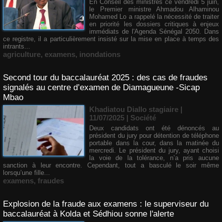
En Conseil des ministres ce vendredi 5 juin,
le Premier ministre Ahmadou Alhaminou
Mohamed Lo a rappelé la nécessité de traiter
en priorité les dossiers critiques à enjeux
immédiats de l'Agenda Sénégal 2050. Dans
ce registre, il a particulièrement insisté sur la mise en place à temps des
intrants...
agriculture
,
examens
,
inondations
Second tour du baccalauréat 2025 : des cas de fraudes
signalés au centre d’examen de Diamagueune -Sicap
Mbao
Khadiatou Diallo stagiaire |
11/07/2025
|
Société
Deux candidats ont été dénoncés au
président du jury pour détention de téléphone
portable dans la cour, dans la matinée du
mercredi. Le président du jury, ayant choisi
la voie de la tolérance, n’a pris aucune
sanction à leur encontre. Cependant, tout a basculé le soir même
lorsqu’une fille...
examens
,
fraudes
Explosion de la fraude aux examens : le superviseur du
baccalauréat à Kolda et Sédhiou sonne l'alerte