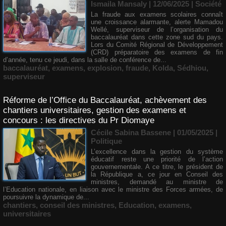
Ismaila Mansaly | 12/06/2025
|
Société
La fraude aux examens scolaires connaît
une croissance alarmante, alerte Mamadou
Wellé, superviseur de l’organisation du
baccalauréat dans cette zone sud du pays.
Lors du Comité Régional de Développement
(CRD) préparatoire des examens de fin
d’année, tenu ce jeudi, dans la salle de conférence de...
baccalauréat
,
examens
,
explosion
,
fraude
,
Kolda
,
Sédhiou
,
superviseur
Réforme de l’Office du Baccalauréat, achèvement des
chantiers universitaires, gestion des examens et
concours : les directives du Pr Diomaye
Cécile Sabina Bassene
| 01/05/2025
|
Politique
L’excellence dans la gestion du système
éducatif reste une priorité de l’action
gouvernementale. A ce titre, le président de
la République a, ce jour en Conseil des
ministres, demandé au ministre de
l’Education nationale, en liaison avec le ministre des Forces armées, de
poursuivre la dynamique de...
chantiers
,
conseil des ministres
,
Education
,
examens
,
universitaires