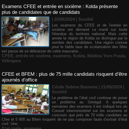
Examens CFEE et entrée en sixième : Kolda présente
plus de candidates que de candidats
| 25/06/2024
|
Société
Les examens du CFEE et de l'entrée en
sixième ont démarré ce mardi sur toute
l'étendue du territoire national. Mais cette
année la région de Kolda se distingue par le
nombre des candidates. Une région connue
pour le faible taux de scolarisation des filles
est passe de se débrasser de cette mauvaise...
CFEE
,
entrée en sixième
,
examens
,
Kolda
,
Médina Yoro Foula
,
Vélingara
CFEE et BFEM : plus de 75 mille candidats risquent d’être
ajournés d’office
Cécile Sabina Bassene
| 21/05/2024
|
Société
Le problème de l’état civil continue de poser
un problème au Sénégal. A quelques
semaines des examens il est indiqué lors du
Conseil interministériel sur les examens et
concours que près de 70 mille candidats au
Cfee et 5 800 au Bfem risquent de ne pas composer faute d’extrait d’état
civil. Une...
Etat civile
,
examens