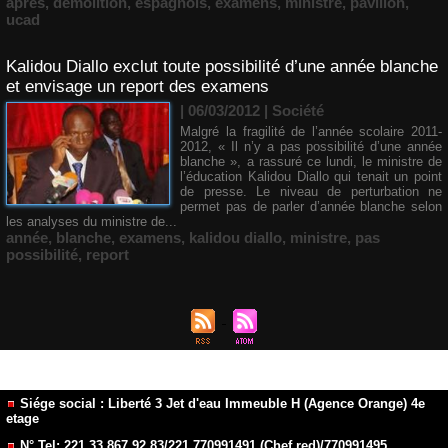
après
,
démolition
,
espagnols
,
examens
,
ministre
,
pavillon
,
ucad
Kalidou Diallo exclut toute possibilité d’une année blanche
et envisage un report des examens
| 06/03/2012
|
Société
Malgré la fragilité de l’année scolaire 2011-
2012, « Il n’y a pas possibilité d’une année
blanche », a rassuré ce lundi, le ministre de
l’éducation Kalidou Diallo qui tenait un point
de presse. Le niveau de perturbation ne
permet pas de parler d’année blanche selon
les analyses du ministre de...
année
,
blanche
,
examens
,
kalidou diallo
,
ministre
,
pas
possibilité
,
report
Siége social : Liberté 3 Jet d'eau Immeuble H (Agence Orange) 4e
etage
N° Tel: 221 33 867 92 83/221 770991491 (Chef red)/770991495