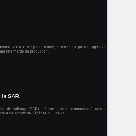
septembre 2024. Cette performance, comme l'indique un rapport du
nne une marge de production...
à la SAR
icaine de raffinage (SAR), informe dans un communiqué, qu’une
cteur de Woodside Sénégal, M. Cheikh...