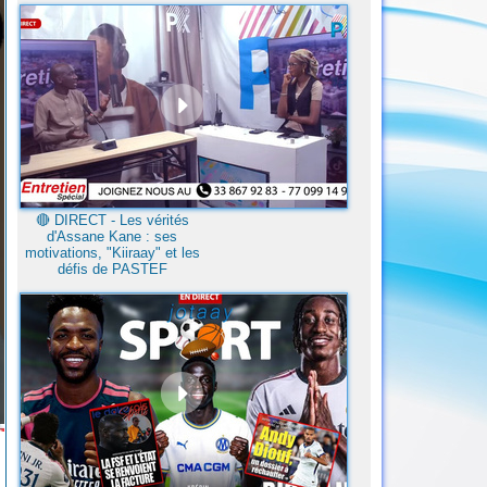
🔴​ DIRECT - Les vérités
d'Assane Kane : ses
motivations, "Kiiraay" et les
défis de PASTEF