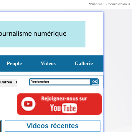
S'inscrire
Connectez-vous
People
Videos
Gallerie
ne Sonko interpelle le Président Diomaye sur l'organisation des élections loc
Videos récentes