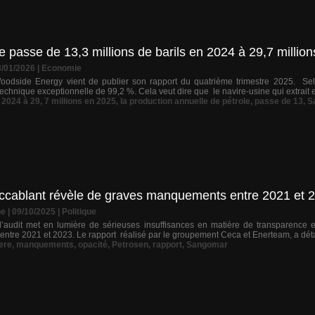
e passe de 13,3 millions de barils en 2024 à 29,7 millio
8/01/2026
|
Economie
oodside Energy vient de publier son rapport du quatrième trimestre 2025. Selo
technique exceptionnelle de 99,2 %. Cela veut dire que le navire-usine qui extrait et
n 2024 à 29
,
7 millions en 2025
,
la production annuelle de pétrole
,
passe de 13
,
S
 accablant révèle de graves manquements entre 2021 et 
ne
| 09/10/2025
|
Politique
audit met en lumière de sérieuses insuffisances en matière de transparence et
entre 2021 et 2023. Le rapport réalisé par le groupement Ceca et Enerteam, a détai
ere
,
manquements
,
opacité
,
Petrosen
,
rapport
,
Sangomar