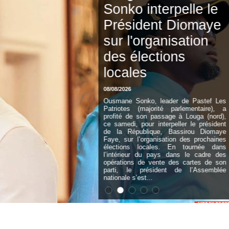
Sonko interpelle le
Président Diomaye
sur l'organisation
des élections
locales
08/08/2026
Ousmane Sonko, leader de Pastef Les
Patriotes (majorité parlementaire), a
profité de son passage à Louga (nord),
ce samedi, pour interpeller le président
de la République, Bassirou Diomaye
Faye, sur l’organisation des prochaines
élections locales. En tournée dans
l’intérieur du pays dans le cadre des
opérations de vente des cartes de son
parti, le président de l’Assemblée
nationale s’est...