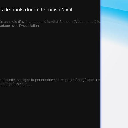
de barils durant le mois d’avril
le au mois d’avril, a annoncé lundi à Somone (Mbour, ouest) le
artage avec l’Association...
la tutelle, souligne la performance de ce projet énergétique. En
pport précise que,...