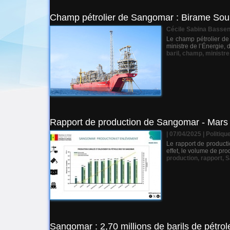
Champ pétrolier de Sangomar : Birame Souley
Cécile Sabina Basse
Le champ pétrolier de
ministre de l’Énergie, 
baril
,
champ
,
ministre
Rapport de production de Sangomar - Mars 20
| 07/04/2025
|
Politiqu
Le rapport de producti
effet, le volume de pro
production
,
rapport
,
S
Sangomar : 2,70 millions de barils de pétrol