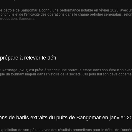
de pétrole de Sangomar a connu une performance notable en février 2025, avec une 
continuité et de l'efficacité des opérations dans le champ pétrolier sénégalais, selon 
production
,
Sangomar
répare à relever le défi
e
e Raffinage (SAR) est prête à franchir une nouvelle étape dans son évolution ave
ue un tournant majeur dans l’histoire de la société. Qui poursuit son développement
ions de barils extraits du puits de Sangomar en janvier 2
exploitation de son pétrole avec des résultats prometteurs pour le début de l'ann