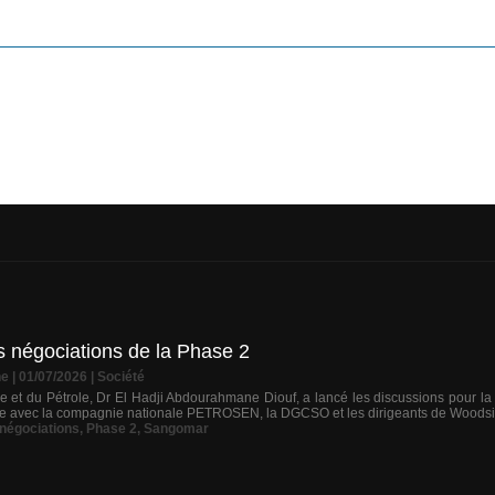
es négociations de la Phase 2
ne
| 01/07/2026
|
Société
ie et du Pétrole, Dr El Hadji Abdourahmane Diouf, a lancé les discussions pour la s
ue avec la compagnie nationale PETROSEN, la DGCSO et les dirigeants de Woodside
négociations
,
Phase 2
,
Sangomar