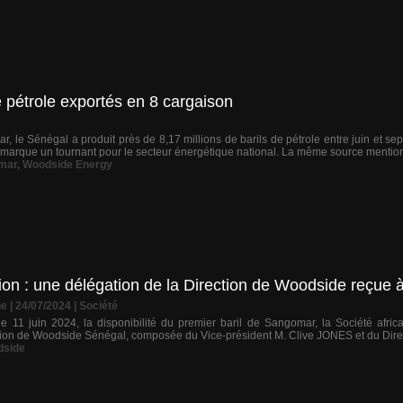
e pétrole exportés en 8 cargaison
r, le Sénégal a produit près de 8,17 millions de barils de pétrole entre juin et 
, marque un tournant pour le secteur énergétique national. La même source mentio
mar
,
Woodside Energy
tion : une délégation de la Direction de Woodside reçue 
ne
| 24/07/2024
|
Société
e 11 juin 2024, la disponibilité du premier baril de Sangomar, la Société afr
ction de Woodside Sénégal, composée du Vice-président M. Clive JONES et du Dire
side