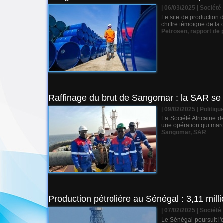
| 06/03/2025
|
Société
Le site de production 
chiffre témoigne de la 
Petrosen
,
rapport de 
Raffinage du brut de Sangomar : la SAR se p
| 09/02/2025
|
Politiqu
La Société Africaine d
une opération qui marq
Sangomar
,
SAR
Production pétrolière au Sénégal : 3,11 mill
| 07/02/2025
|
Société
Le Sénégal poursuit l'