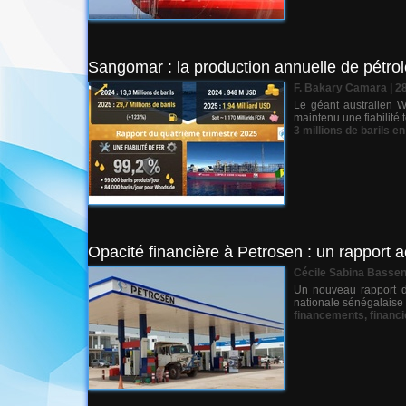
Sangomar : la production annuelle de pétrol
F. Bakary Camara | 2
Le géant australien W
maintenu une fiabilité 
3 millions de barils e
Opacité financière à Petrosen : un rapport
Cécile Sabina Basse
Un nouveau rapport d’
nationale sénégalaise 
financements
,
financi