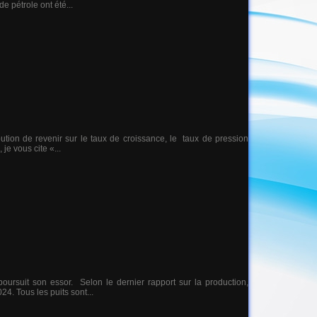
e pétrole ont été...
tion de revenir sur le taux de croissance, le taux de pression
je vous cite «...
ursuit son essor. Selon le dernier rapport sur la production,
4. Tous les puits sont...