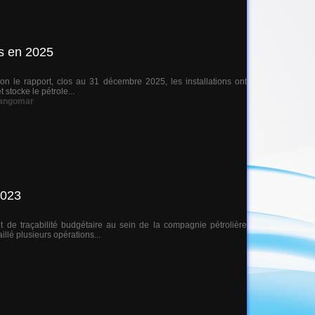
ns en 2025
n le rapport, clos au 31 décembre 2025, les installations ont
 stocke le pétrole...
angomar
2023
 de traçabilité budgétaire au sein de la compagnie pétrolière
llé plusieurs opérations...