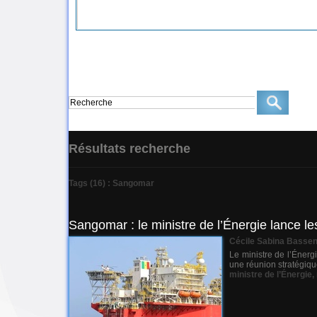
Résultats recherche
Tags (16) : Sangomar
Sangomar : le ministre de l’Énergie lance l
Cécile Sabina Basse
Le ministre de l’Énerg
une réunion stratégiq
ministre de l’Énergie
,