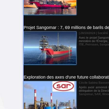
Projet Sangomar : 7, 69 millions de barils d
| 28/10/2024
|
Société
Avec le projet Sangoma
ministère de l'Énergie
ITIE
,
Petrosen
,
Sango
Exploration des axes d'une future collabora
Cécile Sabina Basse
Après avoir annoncé l
délégation de la Dire
Sangomar
,
SAR
,
Wood