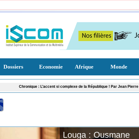
Dossiers
Economie
Afrique
Monde
L’accent si complexe de la République ! Par Jean Pierre Correa
Louga : Ousma
Louga : Ousmane