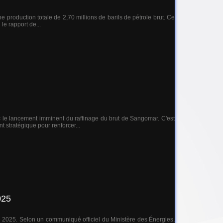
production totale de 2,70 millions de barils de pétrole brut. Ce
le rapport de...
c le lancement imminent du raffinage du brut de Sangomar. C'est
 stratégique pour renforcer...
025
ée 2025. Selon un communiqué officiel du Ministère des Énergies,