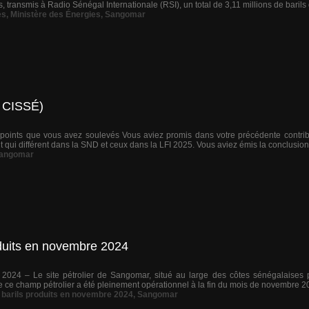
, transmis à Radio Sénégal Internationale (RSI), un total de 3,11 millions de barils d
es
,
Ministère des Énergies
,
Sangomar
 CISSÉ)
points que vous avez soulevés Vous aviez promis dans votre précédente contribu
nt qui différent dans la SND et ceux dans la LFI 2025. Vous aviez émis la conclusion, 
angomar
oduits en novembre 2024
2024 – Le site pétrolier de Sangomar, situé au large des côtes sénégalaises po
e ce champ pétrolier a été pleinement opérationnel à la fin du mois de novembre 202
e barils produits en novembre 2024
,
Sangomar