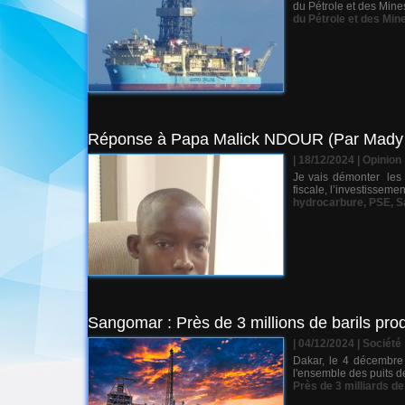
du Pétrole et des Mines
du Pétrole et des Min
Réponse à Papa Malick NDOUR (Par Mady
| 18/12/2024
|
Opinion
Je vais démonter les 
fiscale, l’investisseme
hydrocarbure
,
PSE
,
S
Sangomar : Près de 3 millions de barils pr
| 04/12/2024
|
Société
Dakar, le 4 décembre 
l'ensemble des puits d
Près de 3 milliards d