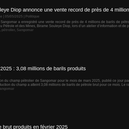
e Diop annonce une vente record de près de 4 millions 
ne
| 05/05/2025
|
Politique
 Sangomar a enregistré une vente record de près de 4 millions de barils de pétro
du Pétrole et des Mines, Birame Souleye Diop, lors d’un atelier d’information et de p
,
pétrolier
,
Sangomar
25 : 3,08 millions de barils produits
e
on du champ pétrolier de Sangomar pour le mois de mars 2025, publié ce jour par 
duction du champ a atteint 3,08 millions de barils de pétrole brut pour ce mois. Le ra
angomar
e brut produits en février 2025