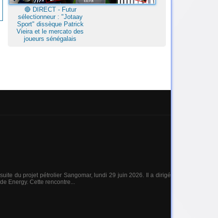
🔴​ DIRECT - Futur
sélectionneur : "Jotaay
Sport" dissèque Patrick
Vieira et le mercato des
joueurs sénégalais
uite du projet pétrolier Sangomar, lundi 29 juin 2026. Il a dirigé
 Energy. Cette rencontre...