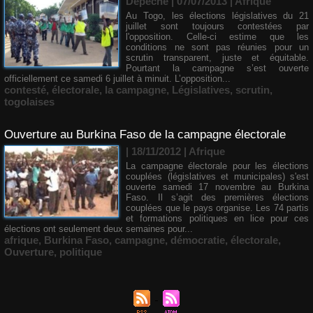
Dépéche | 07/07/2013
|
Afrique
Au Togo, les élections législatives du 21
juillet sont toujours contestées par
l'opposition. Celle-ci estime que les
conditions ne sont pas réunies pour un
scrutin transparent, juste et équitable.
Pourtant la campagne s’est ouverte
officiellement ce samedi 6 juillet à minuit. L’opposition...
contesté
,
électorale
,
la campagne
,
Législatives
,
scrutin
,
togolaises
Ouverture au Burkina Faso de la campagne électorale
| 18/11/2012
|
Afrique
La campagne électorale pour les élections
couplées (législatives et municipales) s'est
ouverte samedi 17 novembre au Burkina
Faso. Il s’agit des premières élections
couplées que le pays organise. Les 74 partis
et formations politiques en lice pour ces
élections ont seulement deux semaines pour...
afrique
,
Burkina Faso
,
campagne
,
démocratie
,
électorale
,
Ouverture
,
politique