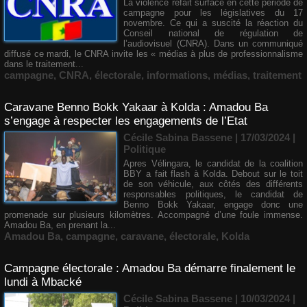
La violence refait surface en cette période de
campagne pour les législatives du 17
novembre. Ce qui a suscité la réaction du
Conseil national de régulation de
l’audiovisuel (CNRA). Dans un communiqué
diffusé ce mardi, le CNRA invite les « médias à plus de professionnalisme
dans le traitement...
campagne
,
CNRA
,
électorale
,
informations
,
médias
,
traitement
Caravane Benno Bokk Yakaar à Kolda : Amadou Ba
s’engage à respecter les engagements de l’Etat
Cécile Sabina Bassene
| 17/03/2024
|
Politique
Apres Vélingara, le candidat de la coalition
BBY a fait flash à Kolda. Debout sur le toit
de son véhicule, aux côtés des différents
responsables politiques, le candidat de
Benno Bokk Yakaar, engage donc une
promenade sur plusieurs kilomètres. Accompagné d’une foule immense.
Amadou Ba, en prenant la...
Amadou Ba
,
campagne
,
caravane
,
électorale
,
Kolda
Campagne électorale : Amadou Ba démarre finalement le
lundi à Mbacké
Cécile Sabina Bassene
| 10/03/2024
|