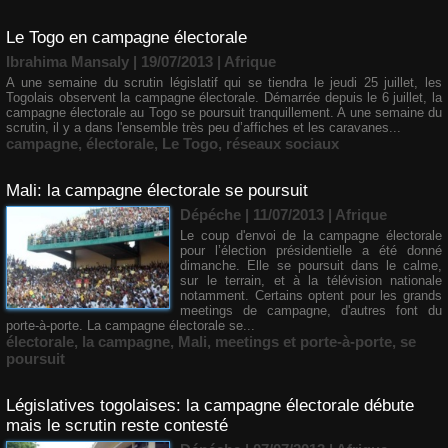
Le Togo en campagne électorale
Ibrahima Mansaly
| 19/07/2013
|
Afrique
A une semaine du scrutin législatif qui se tiendra le jeudi 25 juillet, les
Togolais observent la campagne électorale. Démarrée depuis le 6 juillet, la
campagne électorale au Togo se poursuit tranquillement. A une semaine du
scrutin, il y a dans l'ensemble très peu d’affiches et les caravanes...
campagne
,
électorale
,
Le Togo
,
réseaux sociaux
Mali: la campagne électorale se poursuit
Dépéche | 11/07/2013
|
Afrique
Le coup d'envoi de la campagne électorale
pour l’élection présidentielle a été donné
dimanche. Elle se poursuit dans le calme,
sur le terrain, et à la télévision nationale
notamment. Certains optent pour les grands
meetings de campagne, d'autres font du
porte-à-porte. La campagne électorale se...
électorale
,
la campagne
,
Mali
,
meetings et porte-à-porte
,
se
poursuit
Législatives togolaises: la campagne électorale débute
mais le scrutin reste contesté