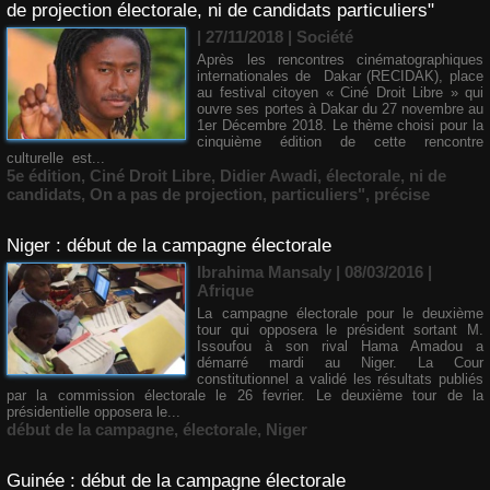
de projection électorale, ni de candidats particuliers"
| 27/11/2018
|
Société
Après les rencontres cinématographiques
internationales de Dakar (RECIDAK), place
au festival citoyen « Ciné Droit Libre » qui
ouvre ses portes à Dakar du 27 novembre au
1er Décembre 2018. Le thème choisi pour la
cinquième édition de cette rencontre
culturelle est...
5e édition
,
Ciné Droit Libre
,
Didier Awadi
,
électorale
,
ni de
candidats
,
On a pas de projection
,
particuliers"
,
précise
Niger : début de la campagne électorale
Ibrahima Mansaly
| 08/03/2016
|
Afrique
La campagne électorale pour le deuxième
tour qui opposera le président sortant M.
Issoufou à son rival Hama Amadou a
démarré mardi au Niger. La Cour
constitutionnel a validé les résultats publiés
par la commission électorale le 26 fevrier. Le deuxième tour de la
présidentielle opposera le...
début de la campagne
,
électorale
,
Niger
Guinée : début de la campagne électorale