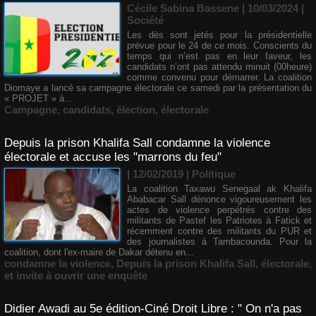
Cécile Sabina Bassene
| 10/03/2024
|
Société
Les dès sont jetés pour la présidentielle
prévue pour le 24 de ce mois. Conscients du
temps qui n’est pas en leur faveur, les
candidats n’ont pas attendu minuit (00heure)
comme convenu pour démarrer. La coalition
Diomaye a lancé sa campagne électorale ce samedi par la présentation du
« PROJET » à...
Campagne
,
candidats
,
élection
,
électorale
Depuis la prison Khalifa Sall condamne la violence
électorale et accuse les "marrons du feu"
| 12/02/2019
|
Politique
La coalition Taxawu Senegaal ak Khalifa
Ababacar Sall dénonce vigoureusement les
actes de violence perpétrés contre des
militants de Pastef les Patriotes à Fatick et
récemment contre des militants du PUR et
des journalistes à Tambacounda. Pour la
coalition, dont l'ex-maire de Dakar détenu en...
condamne la violence
,
Depuis la prison Khalifa Sall
,
électorale
,
et invite à ouvrir une enquête
Didier Awadi au 5e édition-Ciné Droit Libre : " On n'a pas