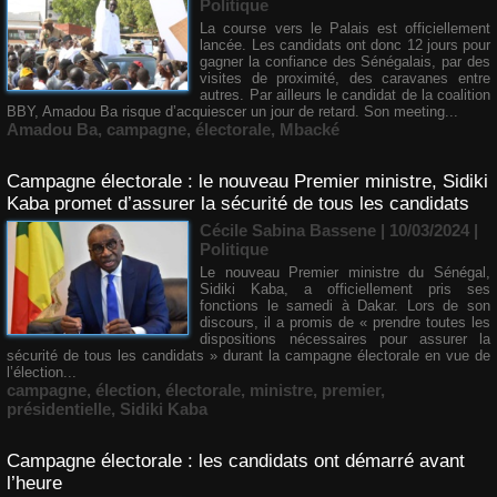
Politique
La course vers le Palais est officiellement
lancée. Les candidats ont donc 12 jours pour
gagner la confiance des Sénégalais, par des
visites de proximité, des caravanes entre
autres. Par ailleurs le candidat de la coalition
BBY, Amadou Ba risque d’acquiescer un jour de retard. Son meeting...
Amadou Ba
,
campagne
,
électorale
,
Mbacké
Campagne électorale : le nouveau Premier ministre, Sidiki
Kaba promet d’assurer la sécurité de tous les candidats
Cécile Sabina Bassene
| 10/03/2024
|
Politique
Le nouveau Premier ministre du Sénégal,
Sidiki Kaba, a officiellement pris ses
fonctions le samedi à Dakar. Lors de son
discours, il a promis de « prendre toutes les
dispositions nécessaires pour assurer la
sécurité de tous les candidats » durant la campagne électorale en vue de
l’élection...
campagne
,
élection
,
électorale
,
ministre
,
premier
,
présidentielle
,
Sidiki Kaba
Campagne électorale : les candidats ont démarré avant
l’heure