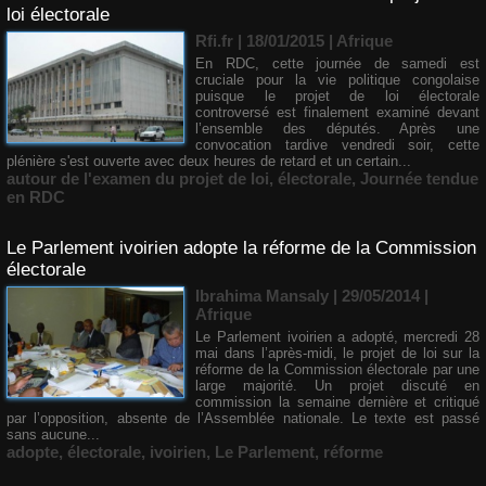
loi électorale
Rfi.fr | 18/01/2015
|
Afrique
En RDC, cette journée de samedi est
cruciale pour la vie politique congolaise
puisque le projet de loi électorale
controversé est finalement examiné devant
l’ensemble des députés. Après une
convocation tardive vendredi soir, cette
plénière s'est ouverte avec deux heures de retard et un certain...
autour de l'examen du projet de loi
,
électorale
,
Journée tendue
en RDC
Le Parlement ivoirien adopte la réforme de la Commission
électorale
Ibrahima Mansaly
| 29/05/2014
|
Afrique
Le Parlement ivoirien a adopté, mercredi 28
mai dans l’après-midi, le projet de loi sur la
réforme de la Commission électorale par une
large majorité. Un projet discuté en
commission la semaine dernière et critiqué
par l’opposition, absente de l’Assemblée nationale. Le texte est passé
sans aucune...
adopte
,
électorale
,
ivoirien
,
Le Parlement
,
réforme