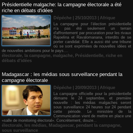
Présidentielle malgache: la campagne électorale a été
riche en débats d'idées
Dépéche | 25/10/2013
|
Afrique
La campagne pour l’élection présidentielle
n’a pas été seulement un terrain
d'affrontement par procuration pour les rivaux
Rajoelina et Ravalomanana, interdits de se
porter candidat. Elle a aussi été une tribune
où se sont exprimées de nouvelles idées et
de nouvelles ambitions pour le pays....
électorale
,
la campagne
,
malgache
,
Présidentielle
,
riche en
débats d'idées
Madagascar : les médias sous surveillance pendant la
campagne électorale
Dépéche | 20/09/2013
|
Afrique
La campagne officielle pour la présidentielle
démarre le 24 septembre, et première
nouvelle : les médias malgaches seront
sous surveillance 24 heures sur 24 pendant
cette période. Le ministère de la
Communication vient de mettre en place une
«salle de monitoring électoral». Concrètement, douze...
électorale
,
les médias
,
Madagascar
,
pendant la campagne
,
sous surveillance