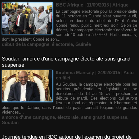
BBC Afrique | 11/09/2015
|
Afrique
La campagne électorale pour la présidentielle
du 11 octobre en Guinée s'est ouverte jeudi,
selon un décret du chef de l'Etat Alpha
Condé rendu public mercredi soir. Selon ce
décret, la campagne électorale s'achèvera le
samedi 10 octobre à 00H00. Huit candidats,
dont le président Condé et son...
début de la campagne
,
électorale
,
Guinée
Soudan: amorce d'une campagne électorale sans grand
suspense
Ibrahima Mansaly
| 24/02/2015
|
Actu
en filet
Au Soudan, la campagne électorale pour les
scrutins présidentiel et législatif, qui se
dérouleront du 13 au 15 avril prochain, a
débuté ce mardi. Des élections qui auront
lieu sur fond de répression à Khartoum et
alors que le Darfour, dans l'ouest du pays, connaît toujours de grandes
violences....
amorce d'une campagne
,
électorale
,
sans grand suspense
,
Soudan
Journée tendue en RDC autour de l'examen du projet de