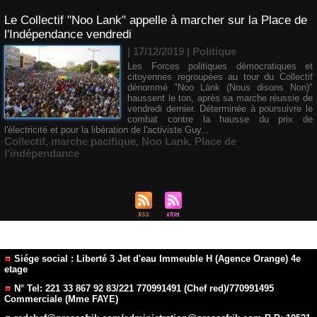
Le Collectif "Noo Lank" appelle à marcher sur la Place de
l'Indépendance vendredi
| 17/12/2019
|
Politique
Les Forces politiques démocratiques et
citoyennes regroupées au tour du Collectif
dénommé "Noo Lànk (Nous disons Non)"
haussent le ton, après sa marche réussie de
vendredi dernier. Déterminée à poursuivre le
combat contre la hausse du prix de
l'électricité et pour la libération de l'activiste Guy...
Collectif
,
marche pacifique
,
Noo Lank
,
Place de
l'indépendance
Siége social : Liberté 3 Jet d'eau Immeuble H (Agence Orange) 4e
etage
N° Tel: 221 33 867 92 83/221 770991491 (Chef red)/770991495
Commerciale (Mme FAYE)