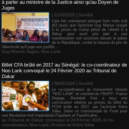
à parler au ministre de la Justice ainsi qu'au Doyen de
Juges
| 21/02/2020
|
Société
Cela fait maintenant presque trois mois soit
(83 jours) que l'activiste Guy Marius croupit
à la prison du Camp pénal de Liberté 6 à
Dakar, pour avoir pris part à une
manifestation non autorisée devant le palais
de la République, contre la hausse du prix de
l'électricité qu'il juge non justifié....
Guy Marius Sagna
,
Noo Lank
Billet CFA brûlé en 2017 au Sénégal: le co-coordinateur de
Noo Lank convoqué le 24 Février 2020 au Tribunal de
Dakar
| 06/02/2020
|
Société
Le co-coordinateur du mouvement citoyen
"NOO LÀNK" et membre du FRAPP- France
Degage, Bentaleb Sow a reçu une
convocation relative au procès du billet du
FCFA brûlé en 2017, par l'activiste Kémi
Séba. Selon un communiqué du Front pour
une Révolution Anti impérialiste Populaire et Panafricaine...
au Tribunal de Dakar
,
convoqué le 24 Février 2020
,
le co-
coordinateur
,
Noo Lank
,
Procès de Kémi Séba