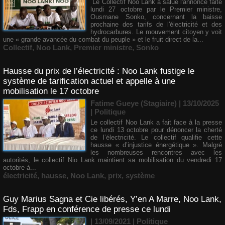
Le Collectif Noo Lank a salué l'annonce faite
lundi 27 octobre par le Premier ministre,
Ousmane Sonko, concernant la baisse
prochaine des tarifs de l'électricité et des
hydrocarbures. Le mouvement citoyen y voit
une « grande avancée du combat du peuple » et le fruit direct de la...
Collectif
,
Noo Lank
,
Premier ministre
,
Sonko
Hausse du prix de l’électricité : Noo Lank fustige le
système de tarification actuel et appelle à une
mobilisation le 17 octobre
Fatime Gueye (Stagiaire) | 13/10/2025
|
Politique
Le collectif Noo Lank a fait face à la presse
ce lundi 13 octobre pour dénoncer la cherté
de l’électricité. Le collectif qualifie cette
hausse « d’injustice énergétique ». Malgré
les nombreuses rencontres avec les
autorités, le collectif Nio Lank maintient sa mobilisation du vendredi 17
octobre à...
électricité
,
hausse
,
Noo Lank
,
prix
,
système
Guy Marius Sagna et Cie libérés, Y’en A Marre, Noo Lank,
Fds, Frapp en conférence de presse ce lundi
| 13/09/2021
|
Politique