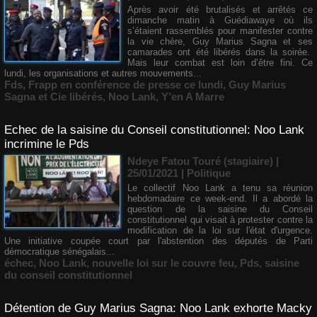
Après avoir été brutalisés et arrêtés ce
dimanche matin à Guédiawaye où ils
s’étaient rassemblés pour manifester contre
la vie chère, Guy Marius Sagna et ses
camarades ont été libérés dans la soirée.
Mais leur combat est loin d’être fini. Ce
lundi, les organisations et autres mouvements...
Fds
,
Frapp en conférence de presse ce lundi
,
Guy Marius
Sagna et Cie libérés
,
Noo Lank
,
Y’en A Marre
Echec de la saisine du Conseil constitutionnel: Noo Lank
incrimine le Pds
Ndeye Fatou Touré (stagiaire) |
25/01/2021
|
Politique
Le collectif Noo Lank a tenu sa réunion
hebdomadaire ce week-end. Il a abordé la
question de la saisine du Conseil
constitutionnel qui visait à protester contre la
modification de la loi sur l'état d'urgence.
Une initiative coupée court par l'abstention des députés de Parti
démocratique sénégalais...
échec
,
Noo Lank
,
nouvelle loi sur le couvre feu
,
Pds
,
saisine
du conseil constitutionnel
Détention de Guy Marius Sagna: Noo Lank exhorte Macky