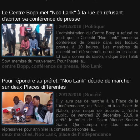
Le Centre Bopp met "Noo Lank" à la rue en refusant
d'abriter sa conférence de presse
| 26/12/2019
|
Politique
L'administration du Centre Boop a refusé ce
jeudi que le Collectif "Noo Lank" tienne sa
conférence de presse dans ses locaux,
prévue à 10 heures. Les membres du
collectif ont été sommés de quitter les lieux.
Et sans donner de raison, indique Ben Taleb
Sow, membre du mouvement. Pour l'heure la...
centre Bopp
,
conférence de presse
,
Noo Lank
Pour répondre au préfet, "Noo Lank" décide de marcher
sur deux Places différentes
| 20/12/2019
|
Société
Il y aura pas de marche à la Place de la
L'indépendance, au Palais, ni à la Place de
Nation, pour risque de troubles à l'ordre
public, ce vendredi 20 décembre 2019, a
arrêté le préfet de Dakar Alioune Badara
Samb. Qui compte sur des mesures
répressives pour annihiler la contestation contre la...
deux marches
,
Noo Lank
,
place de l'Indépendance