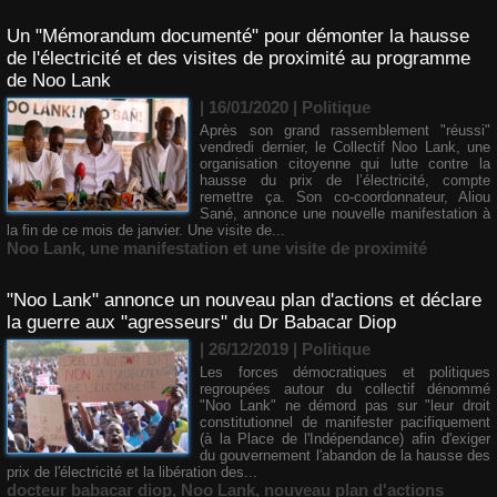
Un "Mémorandum documenté" pour démonter la hausse
de l'électricité et des visites de proximité au programme
de Noo Lank
| 16/01/2020
|
Politique
Après son grand rassemblement "réussi"
vendredi dernier, le Collectif Noo Lank, une
organisation citoyenne qui lutte contre la
hausse du prix de l’électricité, compte
remettre ça. Son co-coordonnateur, Aliou
Sané, annonce une nouvelle manifestation à
la fin de ce mois de janvier. Une visite de...
Noo Lank
,
une manifestation et une visite de proximité
"Noo Lank" annonce un nouveau plan d'actions et déclare
la guerre aux "agresseurs" du Dr Babacar Diop
| 26/12/2019
|
Politique
Les forces démocratiques et politiques
regroupées autour du collectif dénommé
"Noo Lank" ne démord pas sur "leur droit
constitutionnel de manifester pacifiquement
(à la Place de l'Indépendance) afin d'exiger
du gouvernement l'abandon de la hausse des
prix de l'électricité et la libération des...
docteur babacar diop
,
Noo Lank
,
nouveau plan d'actions