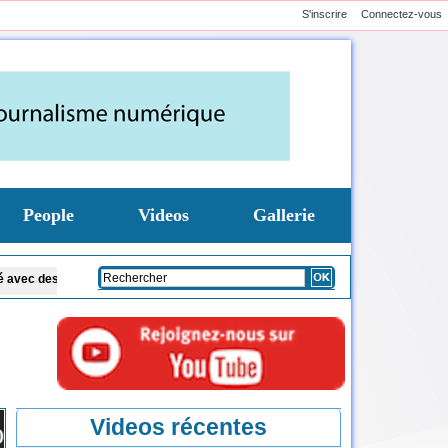
S'inscrire
Connectez-vous
People
Videos
Gallerie
promesses
Afrique du Sud: 70 ans après la marche de Pretoria, les droits femme
Videos récentes