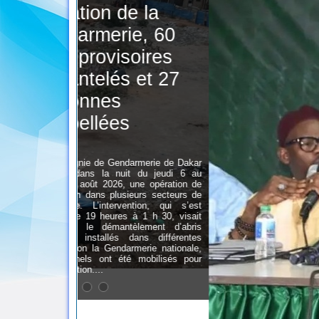
e la
e, 60
oires
 et 27
rmerie de Dakar
t du jeudi 6 au
une opération de
ieurs secteurs de
ntion, qui s’est
à 1 h 30, visait
èlement d’abris
dans différentes
merie nationale,
 mobilisés pour