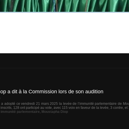
p a dit à la Commission lors de son audition
e
 a adopté ce vendredi 21 mars 2025 la levée de l’immunité parlementaire de Mo
 inscrits, 128 ont participé au vote, avec 115 voix en faveur de la levée, 3 contre, et
,
immunité parlementaire
,
Moustapha Diop