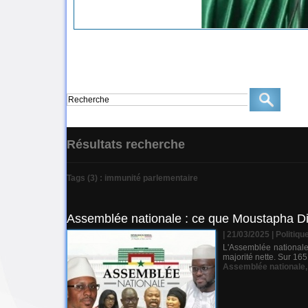
Résultats recherche
Tags (3) : immunité parlementaire
Assemblée nationale : ce que Moustapha Dio
| 21/03/2025
|
Politiqu
L'Assemblée nationale
majorité nette. Sur 165
Assemblée nationale