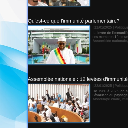
Qu'est-ce que l'immunité parlementaire?
| 22/01/2025
|
Politiqu
La levée de l'immunité 
ses membres. L'immunit
Assemblée nationale
Assemblée nationale : 12 levées d'immunit
| 22/01/2025
|
Politiqu
De 1960 à 2025, on a 
l’évolution du paysage 
Abdoulaye Wade
,
imm