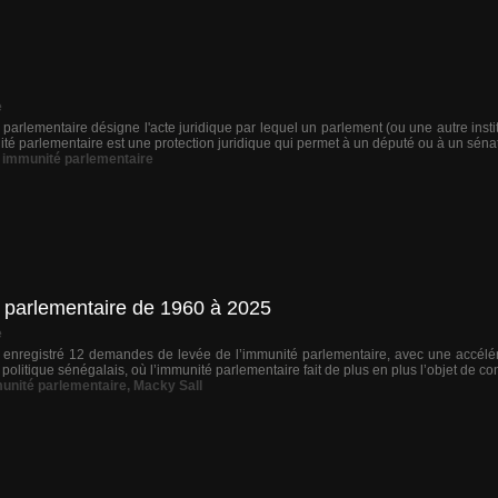
e
parlementaire désigne l'acte juridique par lequel un parlement (ou une autre institu
é parlementaire est une protection juridique qui permet à un député ou à un sénate
,
immunité parlementaire
é parlementaire de 1960 à 2025
e
enregistré 12 demandes de levée de l’immunité parlementaire, avec une accélér
politique sénégalais, où l’immunité parlementaire fait de plus en plus l’objet de con
unité parlementaire
,
Macky Sall