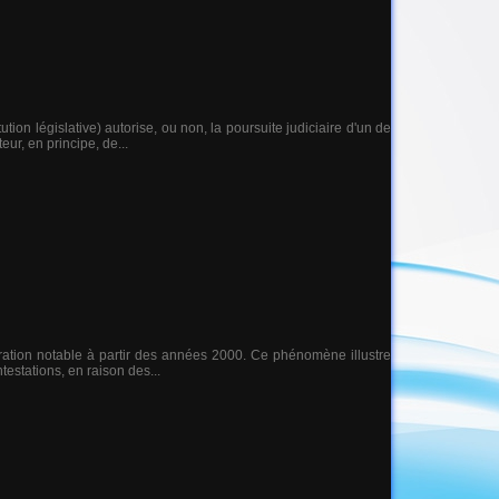
tion législative) autorise, ou non, la poursuite judiciaire d'un de
ur, en principe, de...
ation notable à partir des années 2000. Ce phénomène illustre
testations, en raison des...