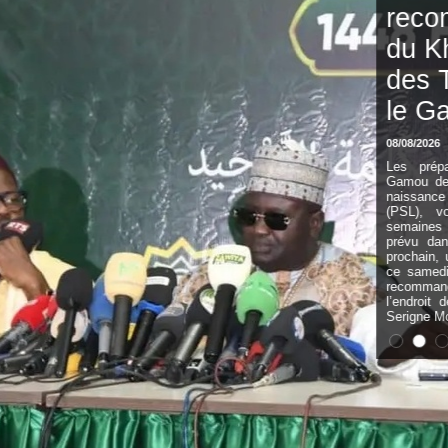
recommandations
du Khalife général
des Tidianes pour
le Gamou 2026
08/08/2026
Les préparatifs de l’édition 2026 du
Gamou de Tivaouane, commémorant la
naissance du Prophète Mouhamed
(PSL), vont bon train. À quelques
semaines de cet événement religieux,
prévu dans la nuit du 25 au 26 août
prochain, un point de presse a été tenu
ce samedi 8 août pour transmettre les
recommandations du Khalife général à
l’endroit des fidèles. Prenant la parole,
Serigne Moustapha Sy Al Amine,...