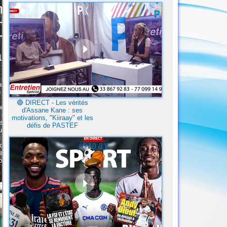
🔴​ DIRECT - Les vérités
d'Assane Kane : ses
motivations, "Kiiraay" et les
défis de PASTEF