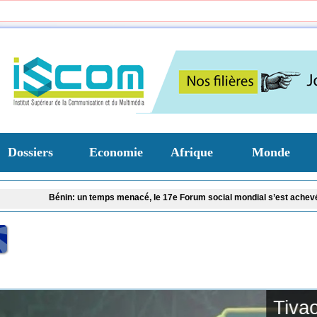
Dossiers
Economie
Afrique
Monde
énin: un temps menacé, le 17e Forum social mondial s’est achevé avec des 
Tivaouane : les