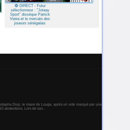
🔴​ DIRECT - Futur
sélectionneur : "Jotaay
Sport" dissèque Patrick
Vieira et le mercato des
joueurs sénégalais
ustapha Diop, le maire de Louga, après un vote marqué par une
 10 abstentions. Lors de son...